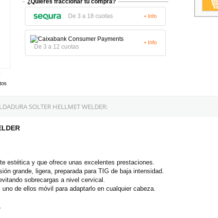
¿Quieres fraccionar tu compra?
De 3 a 18 cuotas
+ Info
+ Info
De 3 a 12 cuotas
tos
LDADURA SOLTER HELLMET WELDER:
WELDER
te estética y que ofrece unas excelentes prestaciones.
sión grande, ligera, preparada para TIG de baja intensidad.
itando sobrecargas a nivel cervical.
uno de ellos móvil para adaptarlo en cualquier cabeza.
.