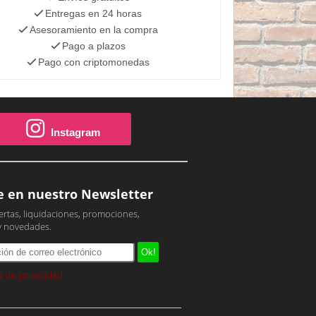
Entregas en 24 horas
Asesoramiento en la compra
Pago a plazos
Pago con criptomonedas
Instagram
e en nuestro Newsletter
ertas, liquidaciones, promociones,
y novedades.
ca de privacidad