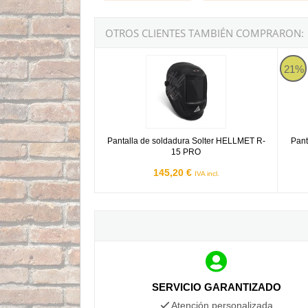
OTROS CLIENTES TAMBIÉN COMPRARON:
Pantalla de soldadura Solter HELLMET R-15 
Pantal
21%
Pantalla de soldadura Solter HELLMET R-
Pant
15 PRO
145,20 €
IVA incl.
SERVICIO GARANTIZADO
Atención personalizada