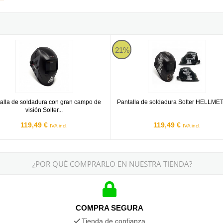
PRO
la de soldadura con gran campo de visión Solter HELLMET R-10
Pantalla de soldadura Solter HE
21%
alla de soldadura con gran campo de
Pantalla de soldadura Solter HELLME
visión Solter...
119,49 €
119,49 €
IVA incl.
IVA incl.
¿POR QUÉ COMPRARLO EN NUESTRA TIENDA?
COMPRA SEGURA
Tienda de confianza