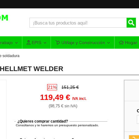
rabajo
EPIS
Utillaje y Construcción
Hogar
e soldadura
ter HELLMET WELDER
21%
151,25 €
119,49 €
IVA incl.
(98,75 €
)
sin IVA
¿Quieres comprar cantidad?
Consúltanos y te haremos un presupuesto personalizado.