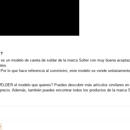
o?
 un modelo de careta de soldar de la marca Solter con muy buena aceptació
ntes.
 Por lo que hace referencia al suministro, este modelo se vende unitariamen
LDER el modelo que quieres? Puedes descubrir más artículos similares en n
ecio. Además, también puedes encontrar todos los productos de la marca So
r