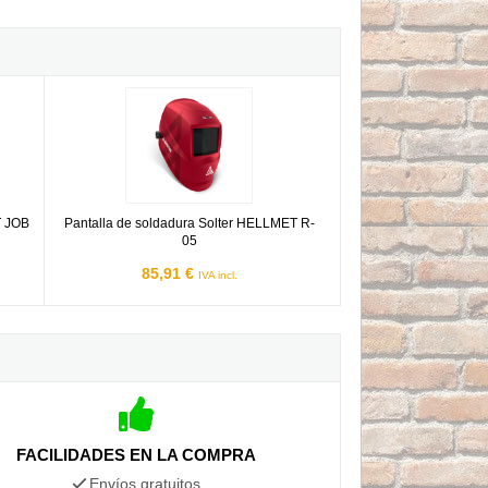
LLMET JOB
Pantalla de soldadura Solter HELLMET R-05
T JOB
Pantalla de soldadura Solter HELLMET R-
05
85,91 €
IVA incl.
FACILIDADES EN LA COMPRA
Envíos gratuitos