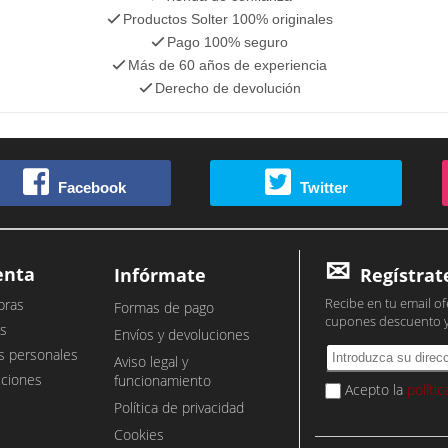
Productos Solter 100% originales
Pago 100% seguro
Más de 60 años de experiencia
Derecho de devolución
Facebook
Twitter
enta
Infórmate
Regístrat
Recibe en tu email of
pras
Formas de pago
cupones descuento 
s
Envíos y devoluciones
s personales
Aviso legal y
cciones
funcionamiento
Acepto la
políti
Política de privacidad
Cookies