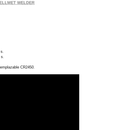
ra HELLMET WELDER
 s.
 s.
 reemplazable CR2450.