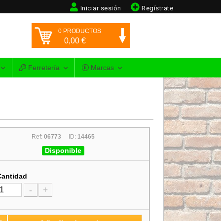
Iniciar sesión
Regístrate
0
PRODUCTOS
0,00
€
Ferretería
Marcas
Ref:
06773
ID:
14465
Disponible
Cantidad
-
+