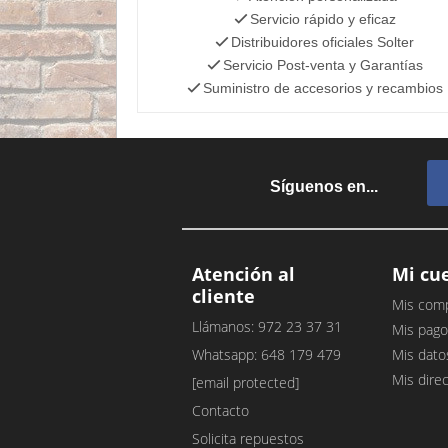
Servicio rápido y eficaz
Distribuidores oficiales Solter
Servicio Post-venta y Garantías
Suministro de accesorios y recambios
Síguenos en...
Atención al
Mi cu
cliente
Mis com
Llámanos: 972 23 37 31
Mis pago
Whatsapp: 648 179 479
Mis dato
Mis dire
[email protected]
Contacto
Solicita repuestos