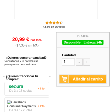
4.54/5 en 76 votos
ID:
14294
20,99 €
IVA incl.
Disponible | Entrega 24h
(17,35 €
)
sin IVA
Cantidad
¿Quieres comprar cantidad?
Consúltanos y te haremos un
-
+
presupuesto personalizado.
¿Quieres fraccionar tu
Añadir al carrito
compra?
+ Info
De 3 a 18 cuotas
+ Info
De 3 a 12 cuotas