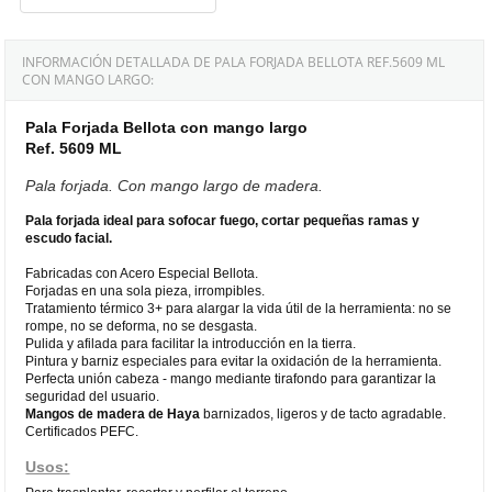
INFORMACIÓN DETALLADA DE PALA FORJADA BELLOTA REF.5609 ML
CON MANGO LARGO:
Pala Forjada Bellota con mango largo
Ref. 5609 ML
Pala forjada. Con mango largo de madera.
Pala forjada ideal para sofocar fuego, cortar pequeñas ramas y
escudo facial.
Fabricadas con Acero Especial Bellota.
Forjadas en una sola pieza, irrompibles.
Tratamiento térmico 3+ para alargar la vida útil de la herramienta: no se
rompe, no se deforma, no se desgasta.
Pulida y afilada para facilitar la introducción en la tierra.
Pintura y barniz especiales para evitar la oxidación de la herramienta.
Perfecta unión cabeza - mango mediante tirafondo para garantizar la
seguridad del usuario.
Mangos de madera de Haya
barnizados, ligeros y de tacto agradable.
Certificados PEFC.
Usos: