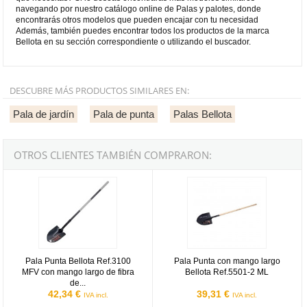
navegando por nuestro catálogo online de Palas y palotes, donde
encontrarás otros modelos que pueden encajar con tu necesidad
Además, también puedes encontrar todos los productos de la marca
Bellota en su sección correspondiente o utilizando el buscador.
DESCUBRE MÁS PRODUCTOS SIMILARES EN:
Pala de jardín
Pala de punta
Palas Bellota
OTROS CLIENTES TAMBIÉN COMPRARON:
Pala Punta Bellota Ref.3100 MFV con mango largo de fibra de vidrio
Pala Punta con mango largo Bello
Pala Punta Bellota Ref.3100
Pala Punta con mango largo
MFV con mango largo de fibra
Bellota Ref.5501-2 ML
de...
42,34 €
39,31 €
IVA incl.
IVA incl.