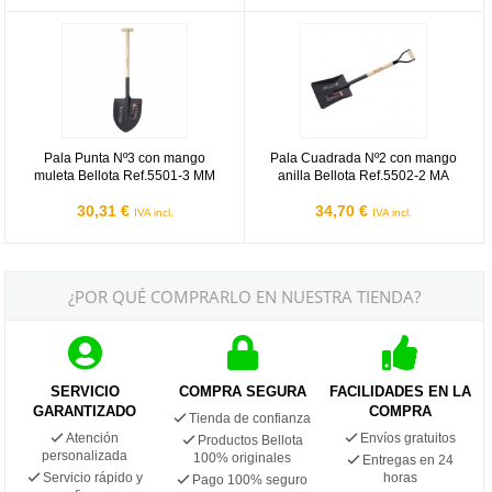
Pala Punta Nº3 con mango muleta Bellota Ref.5501-3 MM
Pala Cuadrada Nº2 con mango anil
Pala Punta Nº3 con mango
Pala Cuadrada Nº2 con mango
muleta Bellota Ref.5501-3 MM
anilla Bellota Ref.5502-2 MA
30,31 €
34,70 €
IVA incl.
IVA incl.
¿POR QUÉ COMPRARLO EN NUESTRA TIENDA?
SERVICIO
COMPRA SEGURA
FACILIDADES EN LA
GARANTIZADO
COMPRA
Tienda de confianza
Atención
Envíos gratuitos
Productos Bellota
personalizada
100% originales
Entregas en 24
Servicio rápido y
horas
Pago 100% seguro