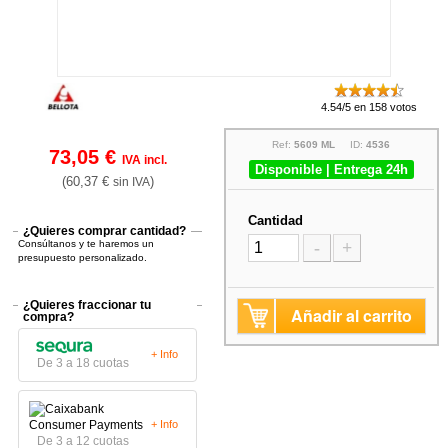
4.54/5 en 158 votos
Ref:
5609 ML
ID:
4536
73,05 €
IVA incl.
Disponible | Entrega 24h
(60,37 €
)
sin IVA
Cantidad
¿Quieres comprar cantidad?
Consúltanos y te haremos un
-
+
presupuesto personalizado.
¿Quieres fraccionar tu
Añadir al carrito
compra?
+ Info
De 3 a 18 cuotas
+ Info
De 3 a 12 cuotas