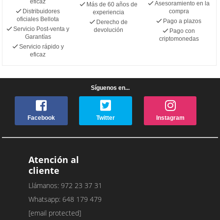
eficaz
Asesoramiento en la
Más de 60 años de
Distribuidores
compra
experiencia
oficiales Bellota
Pago a plazos
Derecho de
Servicio Post-venta y
devolución
Pago con
Garantías
criptomonedas
Servicio rápido y
eficaz
Síguenos en...
Facebook
Twitter
Instagram
Atención al
cliente
Llámanos: 972 23 37 31
Whatsapp: 648 179 479
[email protected]