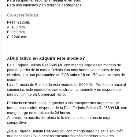
Para trasplantar, recortar y perfilar el terreno.
Para uso intensivo y en terrenos pedregosos.
Características:
Peso: 2125gr.
A: 185 mm.
B: 260 mm.
C: 1240 mm.
¿Dubitativo en adquirir este modelo?
Pala Forjada Bellota Ref.5609 ML con mango largo es un modelo de
pala de jardín de la marca Bellota con muy buenas opiniones de los
clientes, con una
puntuación de 9,08 sobre 10
en 158 valoraciones de
usuarios.
La referencia de Bellota de este modelo es 5609 ML. Por lo que hace al
suministro, este modelo se suministra unitariamente y no dispone de
pedido mínimo en Comercial Turró.
Producto en stock, así que gracias a los transportistas urgentes que
trabajamos podrás disponer de tu Pala Forjada Bellota Ref.5609 ML con
mango largo en un
plazo de 24 horas
.
Además, en nuestra ferretería te lo ofrecemos a un precio muy
competitivo.
¿Pala Forjada Bellota Ref.5609 ML con mango largo no es la solución
que necesitas? Si lo deseas encontrarás más modelos similares