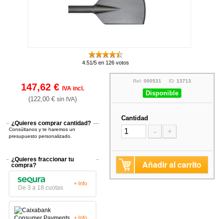
4.51/5 en 126 votos
Ref:
000531
ID:
13713
147,62 €
IVA incl.
Disponible
(122,00 €
)
sin IVA
Cantidad
¿Quieres comprar cantidad?
Consúltanos y te haremos un
-
+
presupuesto personalizado.
¿Quieres fraccionar tu
Añadir al carrito
compra?
+ Info
De 3 a 18 cuotas
+ Info