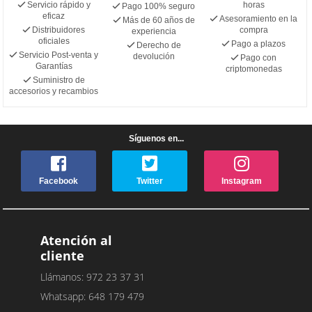
Servicio rápido y
horas
Pago 100% seguro
eficaz
Asesoramiento en la
Más de 60 años de
Distribuidores
compra
experiencia
oficiales
Pago a plazos
Derecho de
Servicio Post-venta y
devolución
Pago con
Garantías
criptomonedas
Suministro de
accesorios y recambios
Síguenos en...
Facebook
Twitter
Instagram
Atención al
cliente
Llámanos: 972 23 37 31
Whatsapp: 648 179 479