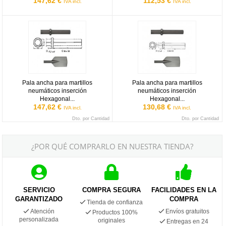
147,62 €
112,53 €
IVA incl.
IVA incl.
Pala ancha para martillos neumáticos inserción Hexagonal 32x15
Pala ancha para martillos neumá
Pala ancha para martillos
Pala ancha para martillos
neumáticos inserción
neumáticos inserción
Hexagonal...
Hexagonal...
147,62 €
130,68 €
IVA incl.
IVA incl.
Dto. por Cantidad
Dto. por Cantidad
¿POR QUÉ COMPRARLO EN NUESTRA TIENDA?
SERVICIO
COMPRA SEGURA
FACILIDADES EN LA
GARANTIZADO
COMPRA
Tienda de confianza
Atención
Envíos gratuitos
Productos 100%
personalizada
originales
Entregas en 24