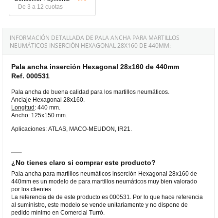
De 3 a 12 cuotas
INFORMACIÓN DETALLADA DE PALA ANCHA PARA MARTILLOS
NEUMÁTICOS INSERCIÓN HEXAGONAL 28X160 DE 440MM:
Pala ancha inserción Hexagonal 28x160 de 440mm
Ref. 000531
Pala ancha de buena calidad para los martillos neumáticos.
Anclaje Hexagonal 28x160.
Longitud
: 440 mm.
Ancho
: 125x150 mm.
Aplicaciones: ATLAS, MACO-MEUDON, IR21.
¿No tienes claro si comprar este producto?
Pala ancha para martillos neumáticos inserción Hexagonal 28x160 de
440mm es un modelo de para martillos neumáticos muy bien valorado
por los clientes.
La referencia de de este producto es 000531. Por lo que hace referencia
al suministro, este modelo se vende unitariamente y no dispone de
pedido mínimo en Comercial Turró.