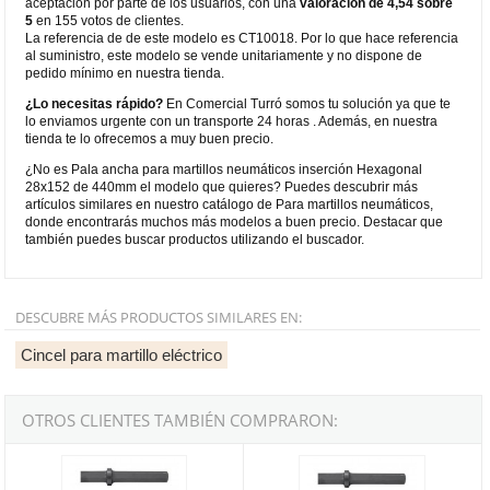
aceptación por parte de los usuarios, con una
valoración de 4,54 sobre
5
en 155 votos de clientes.
La referencia de de este modelo es CT10018. Por lo que hace referencia
al suministro, este modelo se vende unitariamente y no dispone de
pedido mínimo en nuestra tienda.
¿Lo necesitas rápido?
En Comercial Turró somos tu solución ya que te
lo enviamos urgente con un transporte 24 horas . Además, en nuestra
tienda te lo ofrecemos a muy buen precio.
¿No es Pala ancha para martillos neumáticos inserción Hexagonal
28x152 de 440mm el modelo que quieres? Puedes descubrir más
artículos similares en nuestro catálogo de Para martillos neumáticos,
donde encontrarás muchos más modelos a buen precio. Destacar que
también puedes buscar productos utilizando el buscador.
DESCUBRE MÁS PRODUCTOS SIMILARES EN:
Cincel para martillo eléctrico
OTROS CLIENTES TAMBIÉN COMPRARON:
Pala ancha para martillos neumáticos inserción Hexagonal 28x16
Pala ancha para martillos neumá