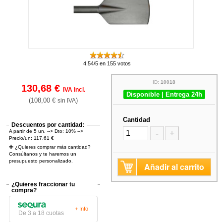
4.54/5 en 155 votos
ID:
10018
130,68 €
IVA incl.
Disponible | Entrega 24h
(108,00 €
)
sin IVA
Cantidad
Descuentos por cantidad:
A partir de 5 un. --> Dto: 10% -->
-
+
Precio/un: 117,61 €
¿Quieres comprar más cantidad?
Consúltanos y te haremos un
presupuesto personalizado.
Añadir al carrito
¿Quieres fraccionar tu
compra?
+ Info
De 3 a 18 cuotas