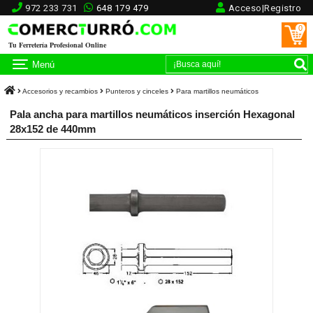
972 233 731
648 179 479
Acceso|Registro
0
Tu Ferretería Profesional Online
Menú
Accesorios y recambios
Punteros y cinceles
Para martillos neumáticos
Pala ancha para martillos neumáticos inserción Hexagonal
28x152 de 440mm