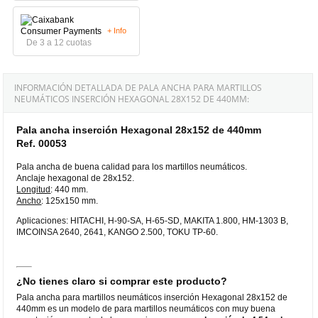
+ Info
De 3 a 12 cuotas
INFORMACIÓN DETALLADA DE PALA ANCHA PARA MARTILLOS
NEUMÁTICOS INSERCIÓN HEXAGONAL 28X152 DE 440MM:
Pala ancha inserción Hexagonal 28x152 de 440mm
Ref. 00053
Pala ancha de buena calidad para los martillos neumáticos.
Anclaje hexagonal de 28x152.
Longitud
: 440 mm.
Ancho
: 125x150 mm.
Aplicaciones: HITACHI, H-90-SA, H-65-SD, MAKITA 1.800, HM-1303 B,
IMCOINSA 2640, 2641, KANGO 2.500, TOKU TP-60.
¿No tienes claro si comprar este producto?
Pala ancha para martillos neumáticos inserción Hexagonal 28x152 de
440mm es un modelo de para martillos neumáticos con muy buena