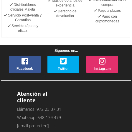
Más de 60 años de
Distribuidores
compra
experiencia
oficiales Makita
Pago a plazos
Derecho de
Servicio Post-venta y
devolución
Pago con
Garantías
criptomonedas
Servicio rápido y
eficaz
Síguenos en...
Facebook
Twitter
Instagram
Atención al
cliente
Llámanos: 972 23 37 31
Whatsapp: 648 179 479
[email protected]