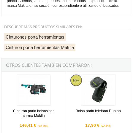
precio. Además, también puedes encontrar todos los productos de la
marca Makita en su sección correspondiente o utilizando el buscador.
DESCUBRE MÁS PRODUCTOS SIMILARES EN:
Cinturones porta herramientas
Cinturón porta herramientas Makita
OTROS CLIENTES TAMBIÉN COMPRARON:
Cinturón porta bolsas con correa Makita
Dunlop PS-215
5%
Cinturón porta bolsas con
Bolsa porta teléfono Dunlop
correa Makita
146,41 €
17,90 €
IVA incl.
IVA incl.