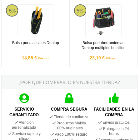
Dunlop PS-175
Dunlop PS-205
5%
5%
Bolsa porta alicates Dunlop
Bolsa portaherramientas
Dunlop múltiples bolsillos
14,58 €
23,10 €
IVA incl.
IVA incl.
¿POR QUÉ COMPRARLO EN NUESTRA TIENDA?
SERVICIO
COMPRA SEGURA
FACILIDADES EN LA
GARANTIZADO
COMPRA
Tienda de confianza
Atención
Envíos gratuitos
Productos Makita
personalizada
100% originales
Entregas en 24
Servicio rápido y
horas
Pago 100% seguro
eficaz
Asesoramiento en la