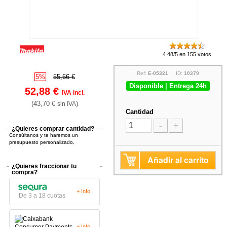
4.48/5 en 155 votos
Ref:
E-05321
ID:
10379
5%
55,66 €
Disponible | Entrega 24h
52,88 €
IVA incl.
(43,70 €
)
sin IVA
Cantidad
-
+
¿Quieres comprar cantidad?
Consúltanos y te haremos un
presupuesto personalizado.
Añadir al carrito
¿Quieres fraccionar tu
compra?
+ Info
De 3 a 18 cuotas
+ Info