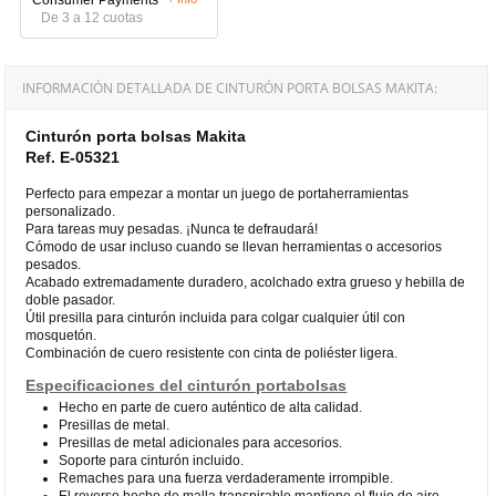
De 3 a 12 cuotas
INFORMACIÓN DETALLADA DE CINTURÓN PORTA BOLSAS MAKITA:
Cinturón porta bolsas Makita
Ref. E-05321
Perfecto para empezar a montar un juego de portaherramientas
personalizado.
Para tareas muy pesadas. ¡Nunca te defraudará!
Cómodo de usar incluso cuando se llevan herramientas o accesorios
pesados.
Acabado extremadamente duradero, acolchado extra grueso y hebilla de
doble pasador.
Útil presilla para cinturón incluida para colgar cualquier útil con
mosquetón.
Combinación de cuero resistente con cinta de poliéster ligera.
Especificaciones del cinturón portabolsas
Hecho en parte de cuero auténtico de alta calidad.
Presillas de metal.
Presillas de metal adicionales para accesorios.
Soporte para cinturón incluido.
Remaches para una fuerza verdaderamente irrompible.
El reverso hecho de malla transpirable mantiene el flujo de aire.