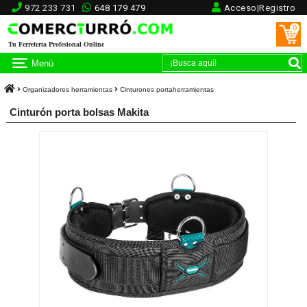
972 233 731
648 179 479
Acceso|Registro
0
Tu Ferretería Profesional Online
Menú
Organizadores herramientas
Cinturones portaherramientas
Cinturón porta bolsas Makita