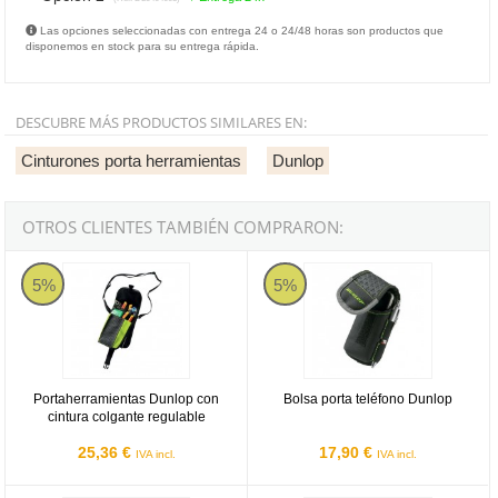
Las opciones seleccionadas con entrega 24 o 24/48 horas son productos que
disponemos en stock para su entrega rápida.
DESCUBRE MÁS PRODUCTOS SIMILARES EN:
Cinturones porta herramientas
Dunlop
OTROS CLIENTES TAMBIÉN COMPRARON:
Dunlop PS-255
Dunlop PS-215
5%
5%
Portaherramientas Dunlop con
Bolsa porta teléfono Dunlop
cintura colgante regulable
25,36 €
17,90 €
IVA incl.
IVA incl.
Dunlop PS-185
Bolsa portaherramientas para cin