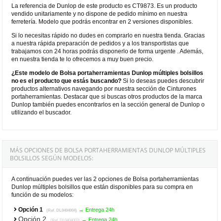
La referencia de Dunlop de este producto es CT9873. Es un producto
vendido unitariamente y no dispone de pedido mínimo en nuestra
ferretería. Modelo que podrás encontrar en 2 versiones disponibles.
Si lo necesitas rápido no dudes en comprarlo en nuestra tienda. Gracias
a nuestra rápida preparación de pedidos y a los transportistas que
trabajamos con 24 horas podrás disponerlo de forma urgente . Además,
en nuestra tienda te lo ofrecemos a muy buen precio.
¿Este modelo de Bolsa portaherramientas Dunlop múltiples bolsillos
no es el producto que estás buscando?
Si lo deseas puedes descubrir
productos alternativos navegando por nuestra sección de Cinturones
portaherramientas. Destacar que si buscas otros productos de la marca
Dunlop también puedes encontrarlos en la sección general de Dunlop o
utilizando el buscador.
MÁS OPCIONES DE BOLSA PORTAHERRAMIENTAS DUNLOP MÚLTIPLES
BOLSILLOS SEGÚN MODELOS:
A continuación puedes ver las 2 opciones de Bolsa portaherramientas
Dunlop múltiples bolsillos que están disponibles para su compra en
función de su modelos:
Opción 1
→ Entrega 24h
(Ref. DL0404004)
Opción 2
→ Entrega 24h
(Ref. DL0404003)