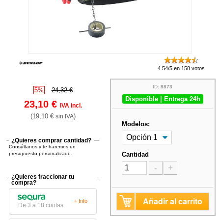
4.54/5 en 158 votos
ID:
9873
5%
24,32 €
Disponible | Entrega 24h
23,10 €
IVA incl.
(19,10 €
)
sin IVA
Modelos:
¿Quieres comprar cantidad?
Consúltanos y te haremos un
presupuesto personalizado.
Cantidad
-
+
¿Quieres fraccionar tu
compra?
Añadir al carrito
+ Info
De 3 a 18 cuotas