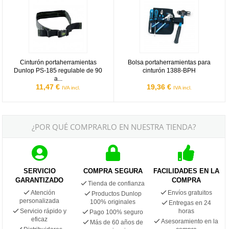
Cinturón portaherramientas
Bolsa portaherramientas para
Dunlop PS-185 regulable de 90
cinturón 1388-BPH
a...
11,47 €
19,36 €
IVA incl.
IVA incl.
¿POR QUÉ COMPRARLO EN NUESTRA TIENDA?
SERVICIO
COMPRA SEGURA
FACILIDADES EN LA
GARANTIZADO
COMPRA
Tienda de confianza
Atención
Envíos gratuitos
Productos Dunlop
personalizada
100% originales
Entregas en 24
Servicio rápido y
horas
Pago 100% seguro
eficaz
Asesoramiento en la
Más de 60 años de