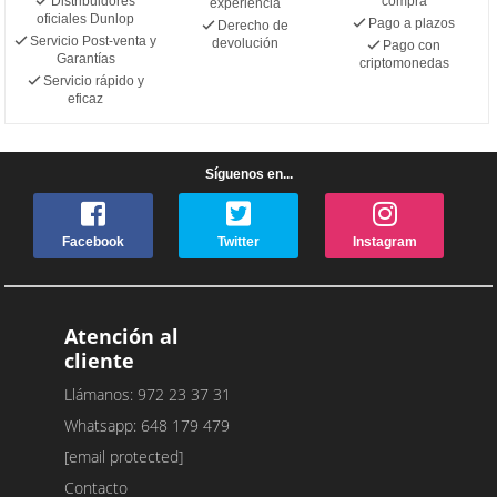
Distribuidores
compra
experiencia
oficiales Dunlop
Pago a plazos
Derecho de
Servicio Post-venta y
devolución
Pago con
Garantías
criptomonedas
Servicio rápido y
eficaz
Síguenos en...
Facebook
Twitter
Instagram
Atención al
cliente
Llámanos: 972 23 37 31
Whatsapp: 648 179 479
[email protected]
Contacto