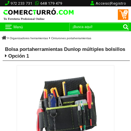
972 233 731
648 179 479
Acceso|Registro
0
Tu Ferretería Profesional Online
Menú
Organizadores herramientas
Cinturones portaherramientas
Bolsa portaherramientas Dunlop múltiples bolsillos
Opción 1