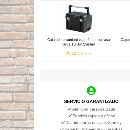
Caja de herramientas profunda con asa larga 
Cajone
Caja de herramientas profunda con asa
Cajon
larga TSTAK Stanley
70,12 €
IVA incl.
SERVICIO GARANTIZADO
Atención personalizada
Servicio rápido y eficaz
Distribuidores oficiales Stanley
Servicio Post-venta y Garantías