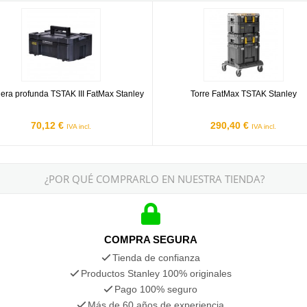
TSTAK Stanley
ra profunda TSTAK III FatMax Stanley
Torre FatMax TSTAK Stanley
era profunda TSTAK III FatMax Stanley
Torre FatMax TSTAK Stanley
70,12 €
290,40 €
IVA incl.
IVA incl.
¿POR QUÉ COMPRARLO EN NUESTRA TIENDA?
COMPRA SEGURA
Tienda de confianza
Productos Stanley 100% originales
Pago 100% seguro
Más de 60 años de experiencia