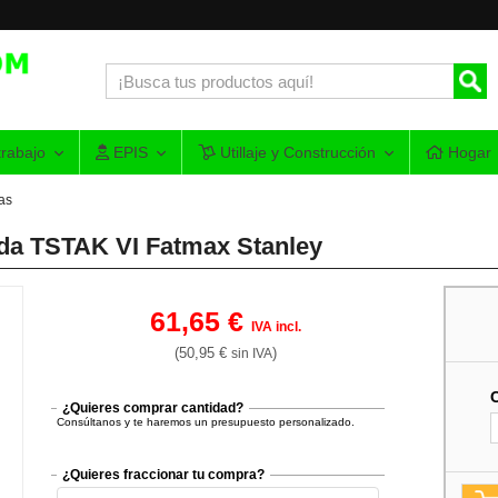
rabajo
EPIS
Utillaje y Construcción
Hogar
as
nda TSTAK VI Fatmax Stanley
61,65 €
IVA incl.
(50,95 €
)
sin IVA
¿Quieres comprar cantidad?
Consúltanos y te haremos un presupuesto personalizado.
¿Quieres fraccionar tu compra?