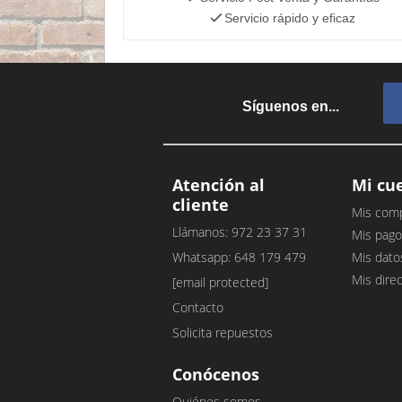
Servicio rápido y eficaz
Síguenos en...
Atención al
Mi cu
cliente
Mis com
Llámanos: 972 23 37 31
Mis pago
Whatsapp: 648 179 479
Mis dato
Mis dire
[email protected]
Contacto
Solicita repuestos
Conócenos
Quiénes somos