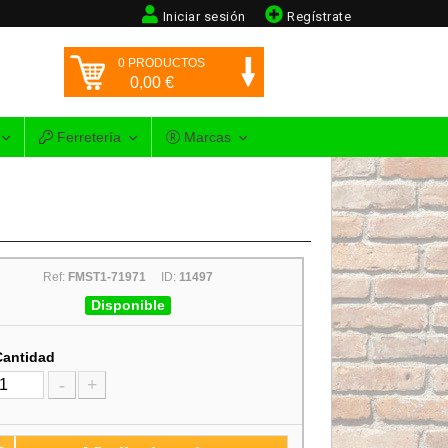
Iniciar sesión
Regístrate
0
PRODUCTOS
0,00
€
Ferretería
Marcas
Ref:
FMST1-71971
ID:
11497
Disponible
Cantidad
-
+