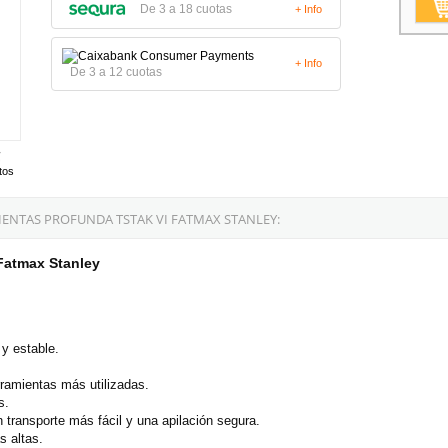
De 3 a 18 cuotas
+ Info
+ Info
De 3 a 12 cuotas
tos
ENTAS PROFUNDA TSTAK VI FATMAX STANLEY:
Fatmax Stanley
 y estable.
rramientas más utilizadas.
s.
n transporte más fácil y una apilación segura.
s altas.