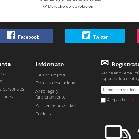
Derecho de devolución
Facebook
Twitter
enta
Infórmate
Regístrat
Recibe en tu email of
pras
Formas de pago
cupones descuento 
s
Envíos y devoluciones
s personales
Aviso legal y
cciones
funcionamiento
Acepto la
políti
Política de privacidad
Cookies