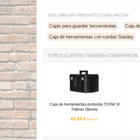
DESCUBRE MÁS PRODUCTOS SIMILARES EN:
Cajas para guardar herramientas
Caja d
Caja de herramientas con ruedas Stanley
OTROS CLIENTES TAMBIÉN COMPRARON:
Caja de herramientas profunda TSTAK VI Fatm
Torre
Caja de herramientas profunda TSTAK VI
Fatmax Stanley
61,65 €
IVA incl.