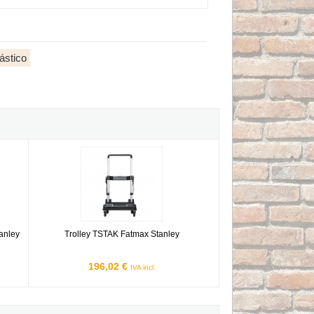
ástico
ax Stanley
Trolley TSTAK Fatmax Stanley
anley
Trolley TSTAK Fatmax Stanley
196,02 €
IVA incl.