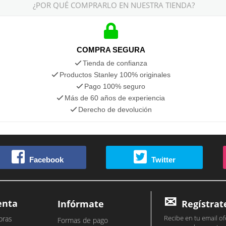
¿POR QUÉ COMPRARLO EN NUESTRA TIENDA?
COMPRA SEGURA
Tienda de confianza
Productos Stanley 100% originales
Pago 100% seguro
Más de 60 años de experiencia
Derecho de devolución
Facebook
Twitter
enta
Infórmate
Regístrat
Recibe en tu email of
pras
Formas de pago