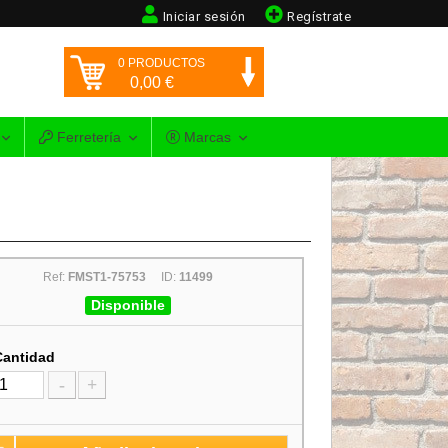
Iniciar sesión
Regístrate
0
PRODUCTOS
0,00
€
Ferretería
Marcas
Ref:
FMST1-75753
ID:
11499
Disponible
Cantidad
-
+