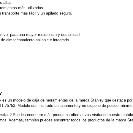
s altas.
rramientas más utilizadas.
n transporte más fácil y un apilado seguro.
sivo, para una mayor resistencia y durabilidad.
e almacenamiento apilable e integrado.
o?
s un modelo de caja de herramientas de la marca Stanley que destaca por l
1-75753. Modelo suministrado unitariamente y no dispone de pedido mínimo e
sitas? Puedes encontrar más productos alternativos visitando nuestro catál
cemos. Además, también puedes encontrar todos los productos de la marca Sta