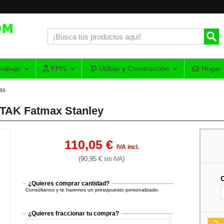
rabajo
EPIS
Utillaje y Construcción
Hogar
as
STAK Fatmax Stanley
110,05 €
IVA incl.
(90,95 €
)
sin IVA
¿Quieres comprar cantidad?
Consúltanos y te haremos un presupuesto personalizado.
¿Quieres fraccionar tu compra?