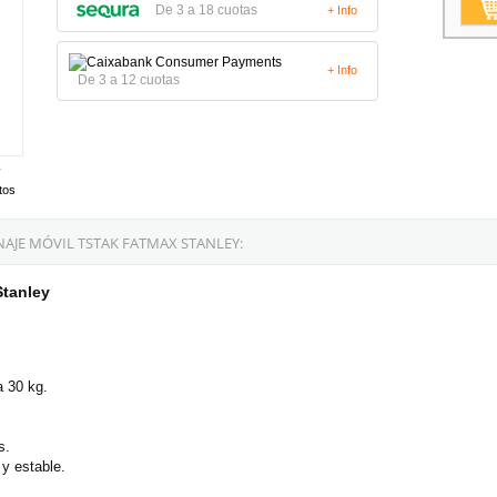
De 3 a 18 cuotas
+ Info
+ Info
De 3 a 12 cuotas
tos
AJE MÓVIL TSTAK FATMAX STANLEY:
Stanley
 30 kg.
s.
 y estable.