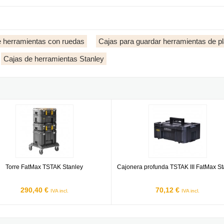
e herramientas con ruedas
Cajas para guardar herramientas de pl
Cajas de herramientas Stanley
ax Stanley
 FatMax TSTAK Stanley
Cajonera profunda TSTAK III FatM
Torre FatMax TSTAK Stanley
Cajonera profunda TSTAK III FatMax St
290,40 €
70,12 €
IVA incl.
IVA incl.