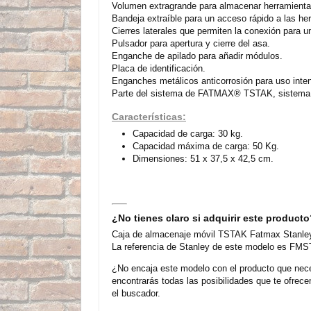
Volumen extragrande para almacenar herramienta
Bandeja extraíble para un acceso rápido a las he
Cierres laterales que permiten la conexión para u
Pulsador para apertura y cierre del asa.
Enganche de apilado para añadir módulos.
Placa de identificación.
Enganches metálicos anticorrosión para uso inten
Parte del sistema de FATMAX® TSTAK, sistema d
Características:
Capacidad de carga: 30 kg.
Capacidad máxima de carga: 50 Kg.
Dimensiones: 51 x 37,5 x 42,5 cm.
¿No tienes claro si adquirir este product
Caja de almacenaje móvil TSTAK Fatmax Stanley e
La referencia de Stanley de este modelo es FMST
¿No encaja este modelo con el producto que nece
encontrarás todas las posibilidades que te ofre
el buscador.