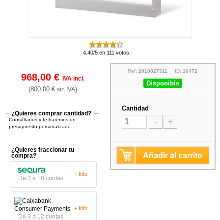
4.40/5 en 111 votos
Ref:
2010027311
ID:
16472
968,00 €
IVA incl.
Disponible
(800,00 €
)
sin IVA
Cantidad
¿Quieres comprar cantidad?
Consúltanos y te haremos un
-
+
presupuesto personalizado.
¿Quieres fraccionar tu
Añadir al carrito
compra?
+ Info
De 3 a 18 cuotas
+ Info
De 3 a 12 cuotas