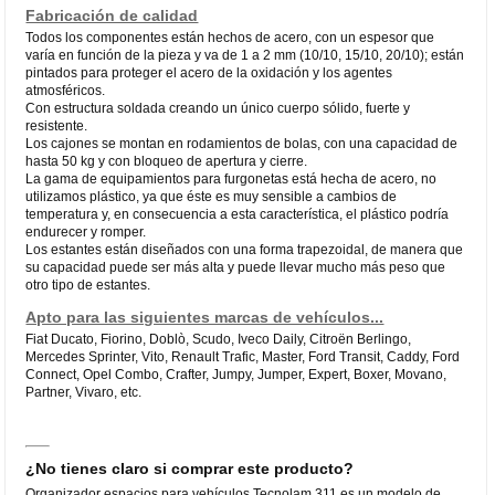
Fabricación de calidad
Todos los componentes están hechos de acero, con un espesor que
varía en función de la pieza y va de 1 a 2 mm (10/10, 15/10, 20/10); están
pintados para proteger el acero de la oxidación y los agentes
atmosféricos.
Con estructura soldada creando un único cuerpo sólido, fuerte y
resistente.
Los cajones se montan en rodamientos de bolas, con una capacidad de
hasta 50 kg y con bloqueo de apertura y cierre.
La gama de equipamientos para furgonetas está hecha de acero, no
utilizamos plástico, ya que éste es muy sensible a cambios de
temperatura y, en consecuencia a esta característica, el plástico podría
endurecer y romper.
Los estantes están diseñados con una forma trapezoidal, de manera que
su capacidad puede ser más alta y puede llevar mucho más peso que
otro tipo de estantes.
Apto para las siguientes marcas de vehículos...
Fiat Ducato, Fiorino, Doblò, Scudo, Iveco Daily, Citroën Berlingo,
Mercedes Sprinter, Vito, Renault Trafic, Master, Ford Transit, Caddy, Ford
Connect, Opel Combo, Crafter, Jumpy, Jumper, Expert, Boxer, Movano,
Partner, Vivaro, etc.
¿No tienes claro si comprar este producto?
Organizador espacios para vehículos Tecnolam 311 es un modelo de