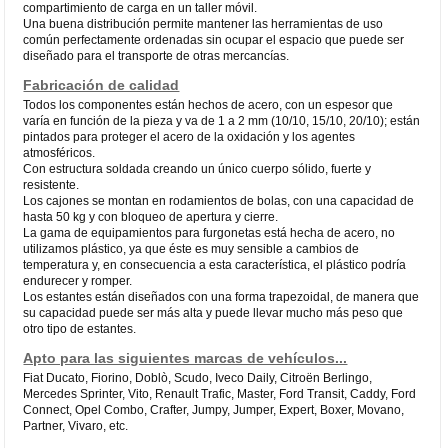
compartimiento de carga en un taller móvil.
Una buena distribución permite mantener las herramientas de uso
común perfectamente ordenadas sin ocupar el espacio que puede ser
diseñado para el transporte de otras mercancías.
Fabricación de calidad
Todos los componentes están hechos de acero, con un espesor que
varía en función de la pieza y va de 1 a 2 mm (10/10, 15/10, 20/10); están
pintados para proteger el acero de la oxidación y los agentes
atmosféricos.
Con estructura soldada creando un único cuerpo sólido, fuerte y
resistente.
Los cajones se montan en rodamientos de bolas, con una capacidad de
hasta 50 kg y con bloqueo de apertura y cierre.
La gama de equipamientos para furgonetas está hecha de acero, no
utilizamos plástico, ya que éste es muy sensible a cambios de
temperatura y, en consecuencia a esta característica, el plástico podría
endurecer y romper.
Los estantes están diseñados con una forma trapezoidal, de manera que
su capacidad puede ser más alta y puede llevar mucho más peso que
otro tipo de estantes.
Apto para las siguientes marcas de vehículos...
Fiat Ducato, Fiorino, Doblò, Scudo, Iveco Daily, Citroën Berlingo,
Mercedes Sprinter, Vito, Renault Trafic, Master, Ford Transit, Caddy, Ford
Connect, Opel Combo, Crafter, Jumpy, Jumper, Expert, Boxer, Movano,
Partner, Vivaro, etc.