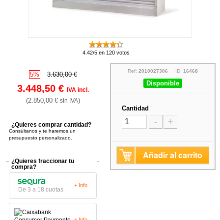
4.42/5 en 120 votos
Ref:
2010027306
ID:
16468
5%
3.630,00 €
Disponible
3.448,50 €
IVA incl.
(2.850,00 €
)
sin IVA
Cantidad
-
+
¿Quieres comprar cantidad?
Consúltanos y te haremos un
presupuesto personalizado.
Añadir al carrito
¿Quieres fraccionar tu
compra?
+ Info
De 3 a 18 cuotas
+ Info