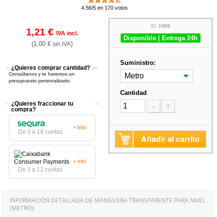
4.56/5 en 170 votos
ID:
1989
1,21 €
IVA incl.
Disponible | Entrega 24h
(1,00 €
)
sin IVA
Suministro:
¿Quieres comprar cantidad?
Consúltanos y te haremos un
presupuesto personalizado.
Cantidad
¿Quieres fraccionar tu
-
+
compra?
+ Info
De 3 a 18 cuotas
Añadir al carrito
+ Info
De 3 a 12 cuotas
INFORMACIÓN DETALLADA DE MANGUERA TRANSPARENTE PARA NIVEL
(METRO):