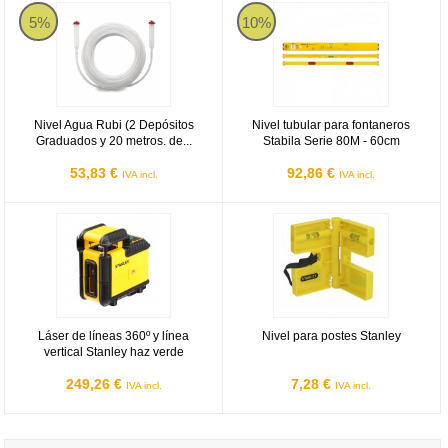
Nivel Agua Rubi (2 Depósitos Graduados y 20 metros. de Manguera
Nivel tubular para fontaneros Stab
5%
10%
Nivel Agua Rubi (2 Depósitos
Nivel tubular para fontaneros
Graduados y 20 metros. de...
Stabila Serie 80M - 60cm
53,83 €
92,86 €
IVA incl.
IVA incl.
Láser de líneas 360º y línea vertical Stanley haz verde
Nivel para postes Stanley
Láser de líneas 360º y línea
Nivel para postes Stanley
vertical Stanley haz verde
249,26 €
7,28 €
IVA incl.
IVA incl.