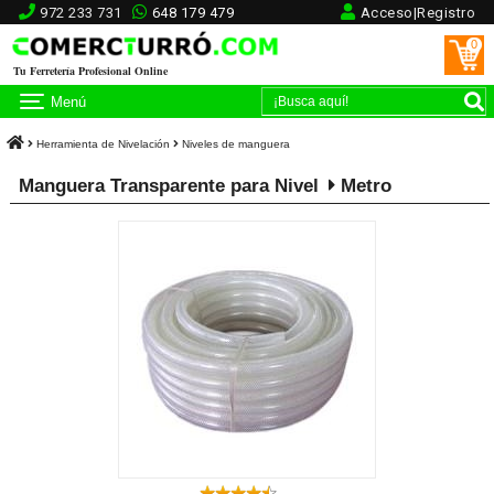
972 233 731
648 179 479
Acceso|Registro
0
Tu Ferretería Profesional Online
Menú
Herramienta de Nivelación
Niveles de manguera
Manguera Transparente para Nivel
Metro