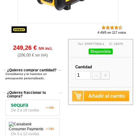
4.49/5 en 117 votos
Ref:
STHT77594-1
ID:
12075
249,26 €
IVA incl.
Disponible
(206,00 €
)
sin IVA
Cantidad
¿Quieres comprar cantidad?
Consúltanos y te haremos un
-
+
presupuesto personalizado.
¿Quieres fraccionar tu
Añadir al carrito
compra?
+ Info
De 3 a 18 cuotas
+ Info
De 3 a 12 cuotas