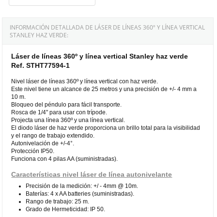
INFORMACIÓN DETALLADA DE LÁSER DE LÍNEAS 360º Y LÍNEA VERTICAL
STANLEY HAZ VERDE:
Láser de líneas 360º y línea vertical Stanley haz verde
Ref. STHT77594-1
Nivel láser de líneas 360º y línea vertical con haz verde.
Este nivel tiene un alcance de 25 metros y una precisión de +/- 4 mm a
10 m.
Bloqueo del péndulo para fácil transporte.
Rosca de 1/4" para usar con trípode.
Projecta una línea 360º y una línea vertical.
El diodo láser de haz verde proporciona un brillo total para la visibilidad
y el rango de trabajo extendido.
Autonivelación de +/-4°.
Protección IP50.
Funciona con 4 pilas AA (suministradas).
Características nivel láser de línea autonivelante
Precisión de la medición: +/ - 4mm @ 10m.
Baterías: 4 x AA batteries (suministradas).
Rango de trabajo: 25 m.
Grado de Hermeticidad: IP 50.