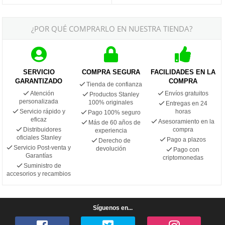
¿POR QUÉ COMPRARLO EN NUESTRA TIENDA?
SERVICIO
COMPRA SEGURA
FACILIDADES EN LA
GARANTIZADO
COMPRA
Tienda de confianza
Atención
Envíos gratuitos
Productos Stanley
personalizada
100% originales
Entregas en 24
Servicio rápido y
horas
Pago 100% seguro
eficaz
Asesoramiento en la
Más de 60 años de
Distribuidores
compra
experiencia
oficiales Stanley
Pago a plazos
Derecho de
Servicio Post-venta y
devolución
Pago con
Garantías
criptomonedas
Suministro de
accesorios y recambios
Síguenos en...