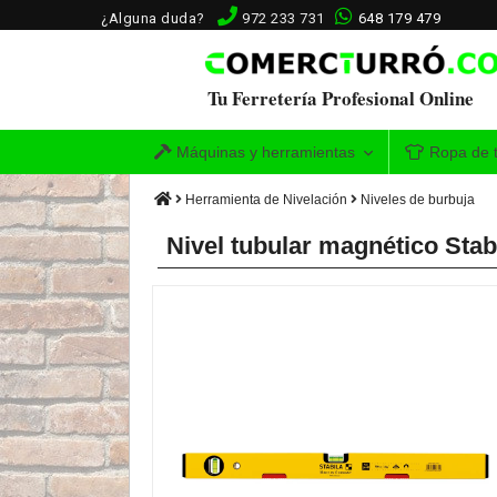
¿Alguna duda?
972 233 731
648 179 479
Tu Ferretería Profesional Online
Máquinas y herramientas
Ropa de t
Herramienta de Nivelación
Niveles de burbuja
Nivel tubular magnético Sta