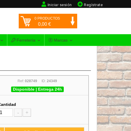
Iniciar sesión
Regístrate
0
PRODUCTOS
0,00
€
Ferretería
Marcas
Ref:
028749
ID:
24349
Disponible | Entrega 24h
Cantidad
-
+