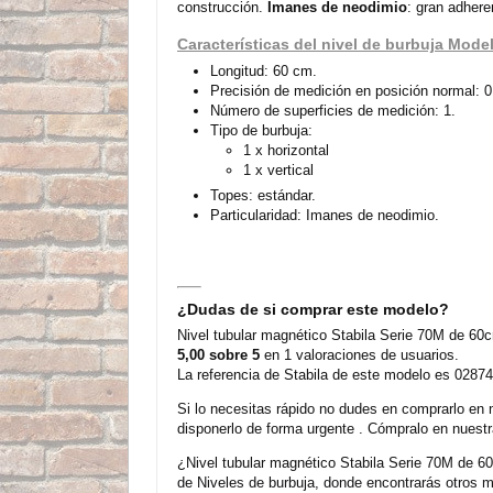
construcción.
Imanes de neodimio
: gran adhere
Características del nivel de burbuja Mode
Longitud: 60 cm.
Precisión de medición en posición normal: 
Número de superficies de medición: 1.
Tipo de burbuja:
1 x horizontal
1 x vertical
Topes: estándar.
Particularidad: Imanes de neodimio.
¿Dudas de si comprar este modelo?
Nivel tubular magnético Stabila Serie 70M de 60
5,00 sobre 5
en 1 valoraciones de usuarios.
La referencia de Stabila de este modelo es 0287
Si lo necesitas rápido no dudes en comprarlo en 
disponerlo de forma urgente . Cómpralo en nuestr
¿Nivel tubular magnético Stabila Serie 70M de 6
de Niveles de burbuja, donde encontrarás otros 