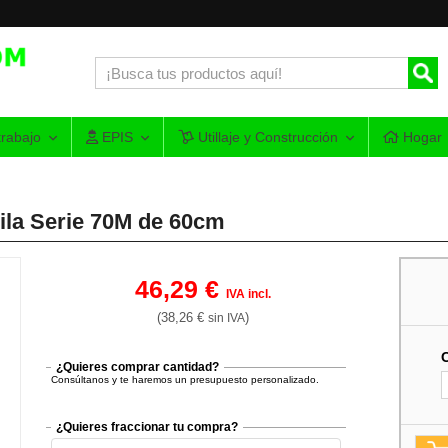
rabajo
EPIS
Utillaje y Construcción
Hogar
bila Serie 70M de 60cm
46,29 €
IVA incl.
(38,26 €
)
sin IVA
¿Quieres comprar cantidad?
Consúltanos y te haremos un presupuesto personalizado.
¿Quieres fraccionar tu compra?