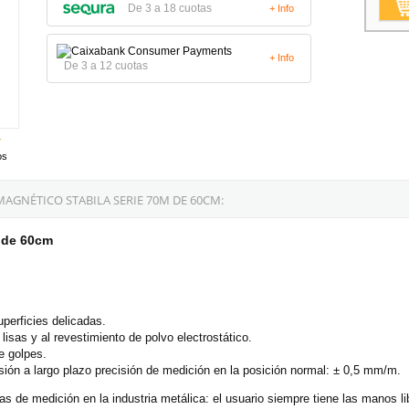
De 3 a 18 cuotas
+ Info
+ Info
De 3 a 12 cuotas
os
AGNÉTICO STABILA SERIE 70M DE 60CM:
M de 60cm
uperficies delicadas.
s lisas y al revestimiento de polvo electrostático.
e golpes.
ión a largo plazo precisión de medición en la posición normal: ± 0,5 mm/m.
s de medición en la industria metálica: el usuario siempre tiene las manos lib