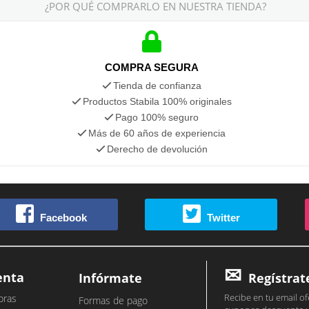
¿POR QUÉ COMPRARLO EN NUESTRA TIENDA?
COMPRA SEGURA
Tienda de confianza
Productos Stabila 100% originales
Pago 100% seguro
Más de 60 años de experiencia
Derecho de devolución
Facebook
Twitter
enta
Infórmate
Regístrat
Recibe en tu email of
pras
Formas de pago