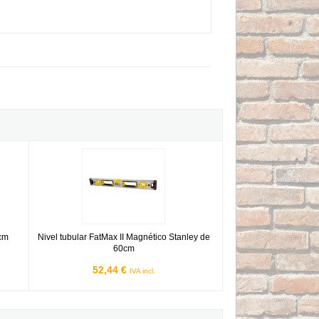
50cm
Nivel tubular FatMax II Magnético Stanley de 60cm
0cm
Nivel tubular FatMax II Magnético Stanley de
60cm
52,44 €
IVA incl.