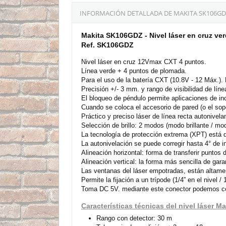
INFORMACIÓN DETALLADA DE MAKITA SK106GDZ 
Makita SK106GDZ - Nivel láser en cruz v
Ref. SK106GDZ
Nivel láser en cruz 12Vmax CXT 4 puntos.
Línea verde + 4 puntos de plomada.
Para el uso de la batería CXT (10.8V - 12 Máx.).
Precisión +/- 3 mm. y rango de visibilidad de lín
El bloqueo de péndulo permite aplicaciones de inc
Cuando se coloca el accesorio de pared (o el so
Práctico y preciso láser de línea recta autonivelant
Selección de brillo: 2 modos (modo brillante / mo
La tecnología de protección extrema (XPT) está d
La autonivelación se puede corregir hasta 4° de in
Alineación horizontal: forma de transferir puntos 
Alineación vertical: la forma más sencilla de gara
Las ventanas del láser empotradas, están altamen
Permite la fijación a un trípode (1/4” en el nivel /
Toma DC 5V. mediante este conector podemos co
Características técnicas del nivel láser 
Rango con detector: 30 m