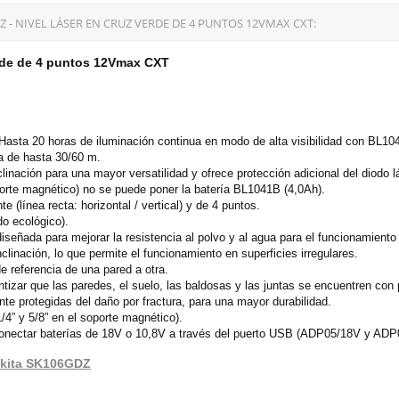
- NIVEL LÁSER EN CRUZ VERDE DE 4 PUNTOS 12VMAX CXT:
erde de 4 puntos 12Vmax CXT
 Hasta 20 horas de iluminación continua en modo de alta visibilidad con BL10
ea de hasta 30/60 m.
linación para una mayor versatilidad y ofrece protección adicional del diodo l
porte magnético) no se puede poner la batería BL1041B (4,0Ah).
e (línea recta: horizontal / vertical) y de 4 puntos.
do ecológico).
iseñada para mejorar la resistencia al polvo y al agua para el funcionamient
clinación, lo que permite el funcionamiento en superficies irregulares.
de referencia de una pared a otra.
ntizar que las paredes, el suelo, las baldosas y las juntas se encuentren con 
te protegidas del daño por fractura, para una mayor durabilidad.
 1/4” y 5/8” en el soporte magnético).
nectar baterías de 18V o 10,8V a través del puerto USB (ADP05/18V y ADP0
Makita SK106GDZ