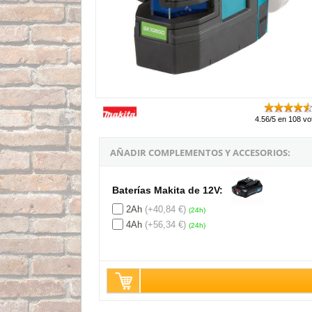
4.56/5 en 108 vo
AÑADIR COMPLEMENTOS Y ACCESORIOS:
Baterías Makita de 12V:
2Ah
(+40,84 €)
(24h)
4Ah
(+56,34 €)
(24h)