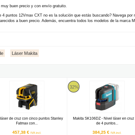
 muy buen precio y con envío gratuito.
e 4 puntos 12Vmax CXT no es la solución que estás buscando? Navega por nue
ecidos a buen precio. Además, encuentra todos los modelos de la marca Maki
de
Láser Makita
tmax con haz verde
láser de cruz con cinco puntos Stanley Fatmax con haz verde
Makita SK106DZ - Nivel láser en 
32%
 láser de cruz con cinco puntos Stanley
Makita SK106DZ - Nivel láser en cruz 
Fatmax con...
de 4 puntos...
457,38 €
384,25 €
IVA incl.
IVA incl.