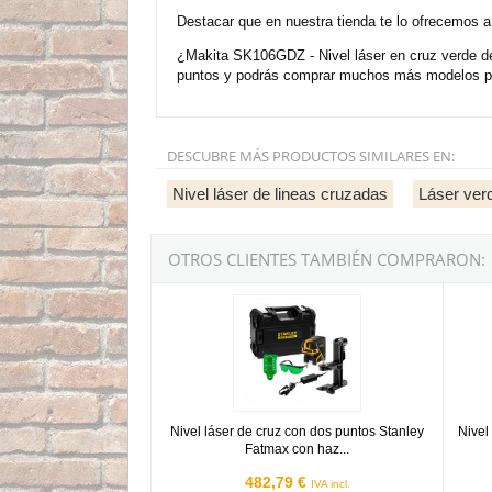
Destacar que en nuestra tienda te lo ofrecemos a
¿Makita SK106GDZ - Nivel láser en cruz verde d
puntos y podrás comprar muchos más modelos par
DESCUBRE MÁS PRODUCTOS SIMILARES EN:
Nivel láser de lineas cruzadas
Láser ver
OTROS CLIENTES TAMBIÉN COMPRARON:
Nivel láser de cruz con dos puntos Stanley Fa
Nivel 
Nivel láser de cruz con dos puntos Stanley
Nivel
Fatmax con haz...
482,79 €
IVA incl.