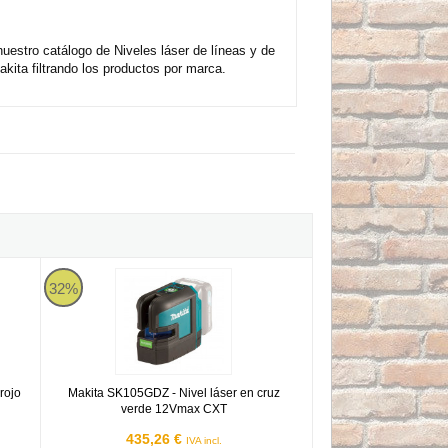
stro catálogo de Niveles láser de líneas y de
ta filtrando los productos por marca.
cruz rojo de 4 puntos 12Vmax CXT
Makita SK105GDZ - Nivel láser en cruz verde 12Vmax CXT
32%
rojo
Makita SK105GDZ - Nivel láser en cruz
verde 12Vmax CXT
435,26 €
IVA incl.