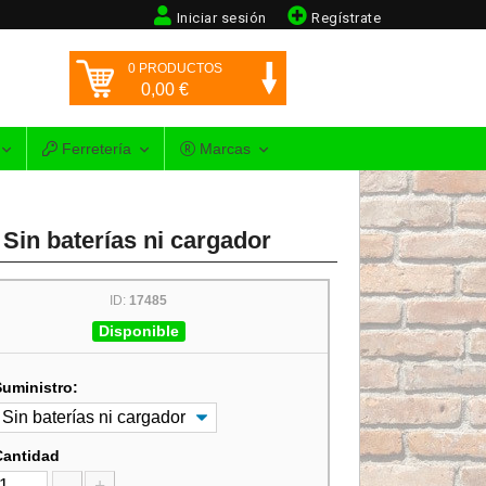
Iniciar sesión
Regístrate
0
PRODUCTOS
0,00
€
Ferretería
Marcas
Sin baterías ni cargador
ID:
17485
Disponible
Suministro:
Cantidad