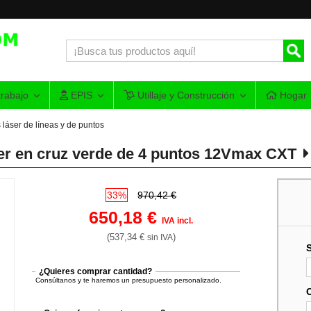
rabajo
EPIS
Utillaje y Construcción
Hogar
 láser de líneas y de puntos
er en cruz verde de 4 puntos 12Vmax CXT
33%
970,42 €
650,18 €
IVA incl.
(537,34 €
)
sin IVA
¿Quieres comprar cantidad?
Consúltanos y te haremos un presupuesto personalizado.