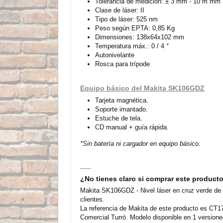
Tolerancia de medición: ± 3 mm - 10 m mm
Clase de láser: II
Tipo de láser: 525 nm
Peso según EPTA: 0,85 Kg
Dimensiones: 138x64x102 mm
Temperatura máx.: 0 / 4 °
Autonivelante
Rosca para trípode
Equipo básico del Makita SK106GDZ
Tarjeta magnética.
Soporte imantado.
Estuche de tela.
CD manual + guía rápida.
*Sin batería ni cargador en equipo básico.
¿No tienes claro si comprar este product
Makita SK106GDZ - Nivel láser en cruz verde de 
clientes.
La referencia de Makita de este producto es CT1
Comercial Turró. Modelo disponible en 1 versione