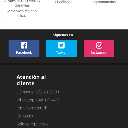
Servicio Post-venta y
devolución
criptomonedas
Garantías
Servicio rápido y
eficaz
Síguenos en...
Facebook
Twitter
Instagram
Atención al
cliente
Llámanos: 972 23 37 31
Whatsapp: 648 179 479
[email protected]
Contacto
Solicita repuestos