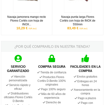
Navaja jamonera mango recto
Navaja punta larga Flores
Flores Cortés con hoja de
Cortés con hoja de INOX de
INOX...
550mm
10,29 €
83,49 €
IVA incl.
IVA incl.
¿POR QUÉ COMPRARLO EN NUESTRA TIENDA?
SERVICIO
COMPRA SEGURA
FACILIDADES EN LA
GARANTIZADO
COMPRA
Tienda de confianza
Atención
Envíos gratuitos
Productos Flores
personalizada
Cortés D.Benito 100%
Entregas en 24
originales
Servicio rápido y
horas
eficaz
Pago 100% seguro
Asesoramiento en la
Distribuidores
compra
Más de 60 años de
oficiales Flores Cortés
experiencia
Pago a plazos
D.Benito
Derecho de
Pago con