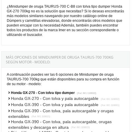
¿Minidumper de oruga TAURUS-700 C-B8 con tolva tipo dumper Honda
GX-270 700kg no es la solución que necesitas? Si lo deseas encontrarás
más modelos similares navegando por nuestro catálogo online de
Dúmpers y carretillas elevadoras, donde encontrarás otros modelos que
pueden encajar con tu necesidad Además, también puedes encontrar
todos los productos de la marca Imer en su sección correspondiente o
utilizando el buscador.
MÁS OPCIONES DE MINIDUMPER DE ORUGA TAURUS-700 700KG
SEGÚN MOTOR - MODELO:
A continuación puedes ver las 6 opciones de Minidumper de oruga
TAURUS-700 700kg que están disponibles para su compra en función
de su motor - modelo:
Honda GX-270 - Con tolva tipo dumper
(Ref. IM1 1108022)
Honda GX-270 - Con tolva y pala autocargable
(Ref. IM1 1108002)
Honda GX-390 - Con tolva y pala autocargable
(Ref. IM1 1108001)
Honda GX-390 - Con tolva, pala autocargable y orugas
extensibles
(Ref. IM1 1108021)
Honda GX-390 - Con tolva, pala autocargable, orugas
extensibles y descarga en altura
(Ref. IM1 1108023)