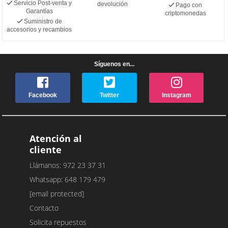
Servicio Post-venta y
devolución
Pago con
Garantías
criptomonedas
Suministro de
accesorios y recambios
Síguenos en...
Facebook
Twitter
Instagram
Atención al
cliente
Llámanos: 972 23 37 31
Whatsapp: 648 179 479
[email protected]
Contacto
Solicita repuestos