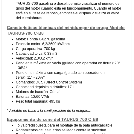
TAURUS-700 gasolina o diésel, permite visualizar el número de
giros del motor cuando está en funcionamiento. Cuando el motor
está en su fase de reposo, entonces el display visualiza el valor
del cuentahoras.
Características técnicas del minidumper de oruga Modelo
TAURUS-700 C-B8
Motor: Honda GX270 gasolina
Potencia motor: 6,3/3600 kW/rpm
Carga operativa: 700 kg
Capacidad tolva: 0,33 m3
Velocidad: 2,3/3,2 km/h
Pendiente máxima en vacío (guiado con operador en tierra): 20°
- 36%
*
Pendiente máxima con carga (guiado con operador en
tierra): 11° - 20%
*
Comandos: DCS (Direct Control System)
Capacidad depósito hidráulico: 17 L
Motores de tracción: Orbital
Baterías: 12/60 V/Ah
Peso total máquina: 495 kg
*Variable en base a la configuración de la máquina.
Equipamiento de serie del TAURUS-700 C-B8
Tolva predispuesta para el montaje de la pala autocargable
Rodamientos de las ruedas sellados contra la suciedad