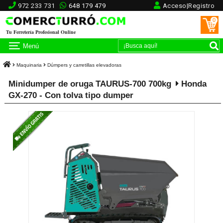
972 233 731
648 179 479
Acceso|Registro
0
Tu Ferretería Profesional Online
Menú
Maquinaria
Dúmpers y carretillas elevadoras
Minidumper de oruga TAURUS-700 700kg
Honda
GX-270 - Con tolva tipo dumper