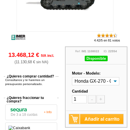
4.42/5 en 81 votos
Ref:
IM1 1108022
ID:
22554
13.468,12 €
IVA incl.
Disponible
(11.130,68 €
)
sin IVA
Motor - Modelo:
¿Quieres comprar cantidad?
Consúltanos y te haremos un
presupuesto personalizado.
Cantidad
¿Quieres fraccionar tu
-
+
compra?
+ Info
De 3 a 18 cuotas
Añadir al carrito