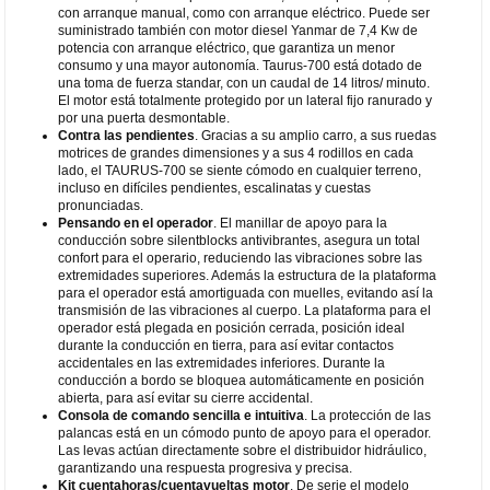
con arranque manual, como con arranque eléctrico. Puede ser
suministrado también con motor diesel Yanmar de 7,4 Kw de
potencia con arranque eléctrico, que garantiza un menor
consumo y una mayor autonomía. Taurus-700 está dotado de
una toma de fuerza standar, con un caudal de 14 litros/ minuto.
El motor está totalmente protegido por un lateral fijo ranurado y
por una puerta desmontable.
Contra las pendientes
. Gracias a su amplio carro, a sus ruedas
motrices de grandes dimensiones y a sus 4 rodillos en cada
lado, el TAURUS-700 se siente cómodo en cualquier terreno,
incluso en difíciles pendientes, escalinatas y cuestas
pronunciadas.
Pensando en el operador
. El manillar de apoyo para la
conducción sobre silentblocks antivibrantes, asegura un total
confort para el operario, reduciendo las vibraciones sobre las
extremidades superiores. Además la estructura de la plataforma
para el operador está amortiguada con muelles, evitando así la
transmisión de las vibraciones al cuerpo. La plataforma para el
operador está plegada en posición cerrada, posición ideal
durante la conducción en tierra, para así evitar contactos
accidentales en las extremidades inferiores. Durante la
conducción a bordo se bloquea automáticamente en posición
abierta, para así evitar su cierre accidental.
Consola de comando sencilla e intuitiva
. La protección de las
palancas está en un cómodo punto de apoyo para el operador.
Las levas actúan directamente sobre el distribuidor hidráulico,
garantizando una respuesta progresiva y precisa.
Kit cuentahoras/cuentavueltas motor
. De serie el modelo