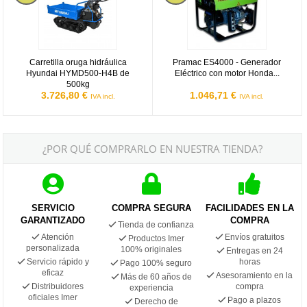
Carretilla oruga hidráulica
Pramac ES4000 - Generador
Hyundai HYMD500-H4B de
Eléctrico con motor Honda...
500kg
3.726,80 €
1.046,71 €
IVA incl.
IVA incl.
¿POR QUÉ COMPRARLO EN NUESTRA TIENDA?
SERVICIO
COMPRA SEGURA
FACILIDADES EN LA
GARANTIZADO
COMPRA
Tienda de confianza
Atención
Envíos gratuitos
Productos Imer
personalizada
100% originales
Entregas en 24
Servicio rápido y
horas
Pago 100% seguro
eficaz
Asesoramiento en la
Más de 60 años de
Distribuidores
compra
experiencia
oficiales Imer
Pago a plazos
Derecho de