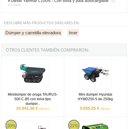
Diésel Yanmar L100N - Con tolva y pala autocargable
(Ref.
IM1 1108000)
DESCUBRE MÁS PRODUCTOS SIMILARES EN:
Dúmper y carretilla elevadora
Imer
OTROS CLIENTES TAMBIÉN COMPRARON:
Minidumper de oruga TAURUS-500 C-B5 con tolva tipo dumper Ho
Mini dumper Hyundai HYMD250-5
Minidumper de oruga TAURUS-
Mini dumper Hyundai
500 C-B5 con tolva tipo
HYMD250-5 de 250kg
dumper...
10.941,56 €
3.055,25 €
IVA incl.
IVA incl.
Carretilla oruga hidráulica Hyundai HYMD500-H4B de 500kg
Pramac ES4000 - Generador Eléct
20%
21%