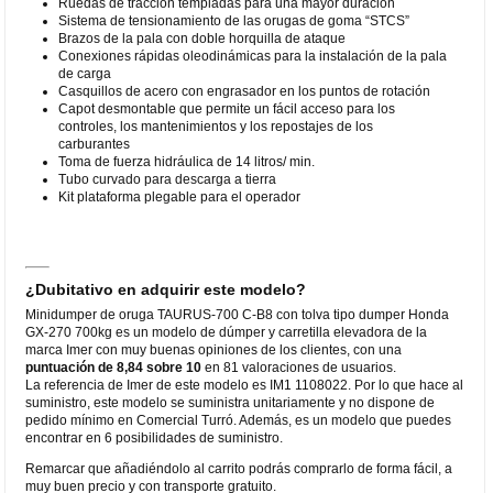
Ruedas de tracción templadas para una mayor duración
Sistema de tensionamiento de las orugas de goma “STCS”
Brazos de la pala con doble horquilla de ataque
Conexiones rápidas oleodinámicas para la instalación de la pala
de carga
Casquillos de acero con engrasador en los puntos de rotación
Capot desmontable que permite un fácil acceso para los
controles, los mantenimientos y los repostajes de los
carburantes
Toma de fuerza hidráulica de 14 litros/ min.
Tubo curvado para descarga a tierra
Kit plataforma plegable para el operador
¿Dubitativo en adquirir este modelo?
Minidumper de oruga TAURUS-700 C-B8 con tolva tipo dumper Honda
GX-270 700kg es un modelo de dúmper y carretilla elevadora de la
marca Imer con muy buenas opiniones de los clientes, con una
puntuación de 8,84 sobre 10
en 81 valoraciones de usuarios.
La referencia de Imer de este modelo es IM1 1108022. Por lo que hace al
suministro, este modelo se suministra unitariamente y no dispone de
pedido mínimo en Comercial Turró. Además, es un modelo que puedes
encontrar en 6 posibilidades de suministro.
Remarcar que añadiéndolo al carrito podrás comprarlo de forma fácil, a
muy buen precio y con transporte gratuito.