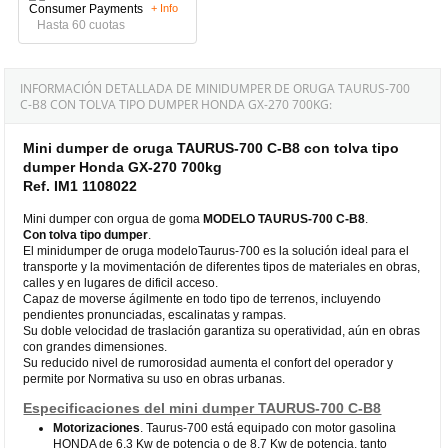
+ Info
Hasta 60 cuotas
INFORMACIÓN DETALLADA DE MINIDUMPER DE ORUGA TAURUS-700
C-B8 CON TOLVA TIPO DUMPER HONDA GX-270 700KG:
Mini dumper de oruga TAURUS-700 C-B8 con tolva tipo
dumper Honda GX-270 700kg
Ref. IM1 1108022
Mini dumper con orgua de goma
MODELO TAURUS-700
C-B8
.
Con tolva tipo dumper
.
El minidumper de oruga modeloTaurus-700 es la solución ideal para el
transporte y la movimentación de diferentes tipos de materiales en obras,
calles y en lugares de dificil acceso.
Capaz de moverse ágilmente en todo tipo de terrenos, incluyendo
pendientes pronunciadas, escalinatas y rampas.
Su doble velocidad de traslación garantiza su operatividad, aún en obras
con grandes dimensiones.
Su reducido nivel de rumorosidad aumenta el confort del operador y
permite por Normativa su uso en obras urbanas.
Especificaciones del mini dumper TAURUS-700 C-B8
Motorizaciones
. Taurus-700 está equipado con motor gasolina
HONDA de 6,3 Kw de potencia o de 8,7 Kw de potencia, tanto