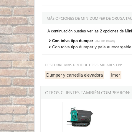
MÁS OPCIONES DE MINIDUMPER DE ORUGA TAU
A continuación puedes ver las 2 opciones de Mi
Con tolva tipo dumper
(Ref. IM1 1108024)
Con tolva tipo dumper y pala autocargabl
DESCUBRE MÁS PRODUCTOS SIMILARES EN:
Dúmper y carretilla elevadora
Imer
OTROS CLIENTES TAMBIÉN COMPRARON:
Minidumper de oruga TAURUS-700 C-B8 con to
Mini 