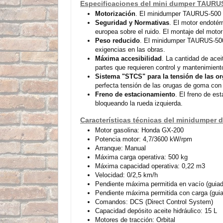
Especificaciones del mini dumper TAURU
Motorización
. El minidumper TAURUS-500 
Seguridad y Normativas
. El motor endotér
europea sobre el ruido. El montaje del motor
Peso reducido
. El minidumper TAURUS-500 t
exigencias en las obras.
Máxima accesibilidad
. La cantidad de acei
partes que requieren control y mantenimient
Sistema "STCS" para la tensión de las o
perfecta tensión de las orugas de goma con un
Freno de estacionamiento
. El freno de es
bloqueando la rueda izquierda.
Características técnicas del minidumper
Motor gasolina: Honda GX-200
Potencia motor: 4,7/3600 kW/rpm
Arranque: Manual
Máxima carga operativa: 500 kg
Máxima capacidad operativa: 0,22 m3
Velocidad: 0/2,5 km/h
Pendiente máxima permitida en vacío (guiado
Pendiente máxima permitida con carga (guiad
Comandos: DCS (Direct Control System)
Capacidad depósito aceite hidráulico: 15 L
Motores de tracción: Orbital