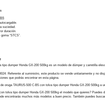
a.
-B5
autocargable.
la suciedad.
or duración.
de goma “STCS”.
?
 tipo dumper Honda GX-200 500kg es un modelo de dúmper y carretilla elev
024. Referente al suministro, este producto se vende unitariamente y no dis
siones que podrás encontrar en esta página.
er de oruga TAURUS-500 C-B5 con tolva tipo dumper Honda GX-200 500kg a un 
 tolva tipo dumper Honda GX-200 500kg el modelo que quieres? Puedes des
onde encontrarás muchos más modelos a buen precio. También puedes buscar 