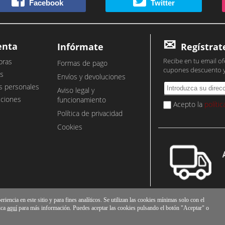
Facebook
Twitter
enta
Infórmate
Regístrat
Recibe en tu email of
pras
Formas de pago
cupones descuento 
s
Envíos y devoluciones
s personales
Aviso legal y
cciones
funcionamiento
Acepto la
políti
Política de privacidad
Cookies
iencia en este sitio y para fines analíticos. Se utilizan las cookies mínimas solo con el
ica
aquí
para más información. Puedes aceptar las cookies pulsando el botón "Aceptar" o