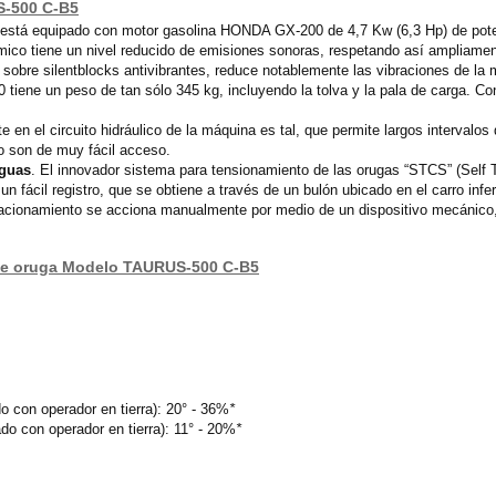
S-500 C-B5
está equipado con motor gasolina HONDA GX-200 de 4,7 Kw (6,3 Hp) de pote
mico tiene un nivel reducido de emisiones sonoras, respetando así ampliamen
 sobre silentblocks antivibrantes, reduce notablemente las vibraciones de la
iene un peso de tan sólo 345 kg, incluyendo la tolva y la pala de carga. Cons
te en el circuito hidráulico de la máquina es tal, que permite largos interval
o son de muy fácil acceso.
rguas
. El innovador sistema para tensionamiento de las orugas “STCS” (Self 
 fácil registro, que se obtiene a través de un bulón ubicado en el carro inferi
tacionamiento se acciona manualmente por medio de un dispositivo mecánico,
 de oruga Modelo TAURUS-500 C-B5
 con operador en tierra): 20° - 36%
*
o con operador en tierra): 11° - 20%
*