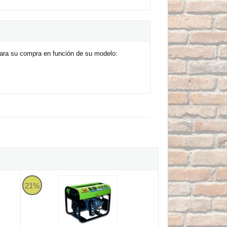
ara su compra en función de su modelo:
dai HYMD500-H4B de 500kg
Pramac ES4000 - Generador Eléctrico con motor Honda Mono
21%