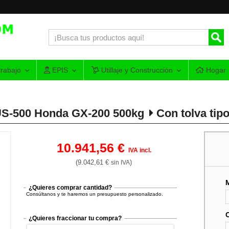
rabajo
EPIS
Utillaje y Construcción
Hogar
S-500 Honda GX-200 500kg
Con tolva tip
10.941,56 €
IVA incl.
(9.042,61 €
)
sin IVA
¿Quieres comprar cantidad?
Consúltanos y te haremos un presupuesto personalizado.
¿Quieres fraccionar tu compra?