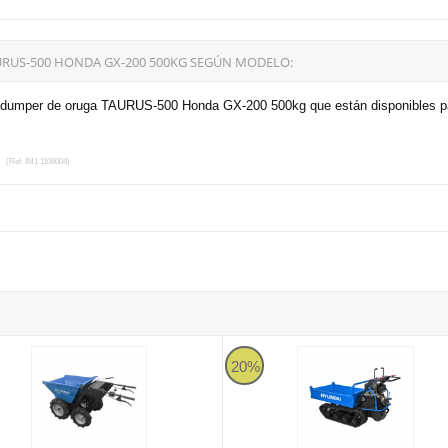
RUS-500 HONDA GX-200 500KG SEGÚN MODELO:
nidumper de oruga TAURUS-500 Honda GX-200 500kg que están disponibles p
e
(Ref. IM1 1108004)
lva tipo dumper Honda GX-270 700kg
dumper Hyundai HYMD250-5 de 250kg
Carretilla oruga hidráulica Hyun
20%