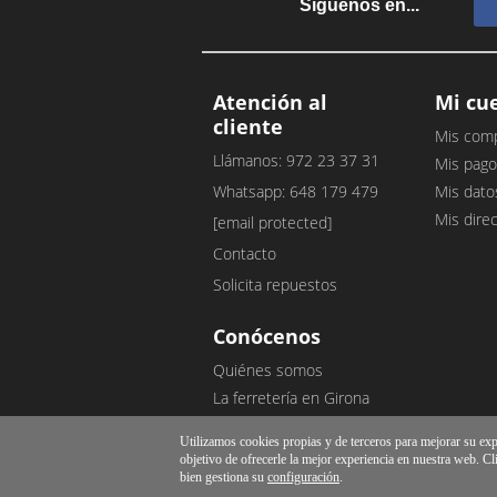
Síguenos en...
Atención al
Mi cu
cliente
Mis com
Llámanos: 972 23 37 31
Mis pago
Whatsapp: 648 179 479
Mis dato
Mis dire
[email protected]
Contacto
Solicita repuestos
Conócenos
Quiénes somos
La ferretería en Girona
Nuestro blog
Utilizamos cookies propias y de terceros para mejorar su exper
Opiniones de clientes
objetivo de ofrecerle la mejor experiencia en nuestra web. Cl
bien gestiona su
configuración
.