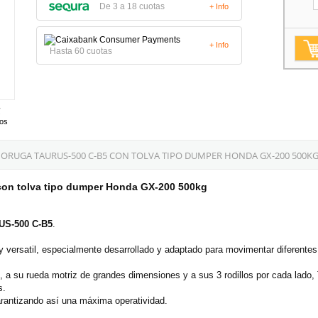
De 3 a 18 cuotas
+ Info
+ Info
Hasta 60 cuotas
tos
ORUGA TAURUS-500 C-B5 CON TOLVA TIPO DUMPER HONDA GX-200 500KG
on tolva tipo dumper Honda GX-200 500kg
US-500
C-B5
.
ersatil, especialmente desarrollado y adaptado para movimentar diferentes t
, a su rueda motriz de grandes dimensiones y a sus 3 rodillos por cada la
s.
arantizando así una máxima operatividad.