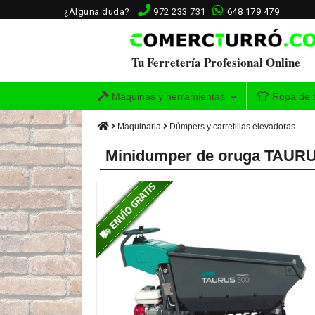
¿Alguna duda?
972 233 731
648 179 479
Tu Ferretería Profesional Online
Máquinas y herramientas
Ropa de t
Maquinaria
Dúmpers y carretillas elevadoras
Minidumper de oruga TAURU