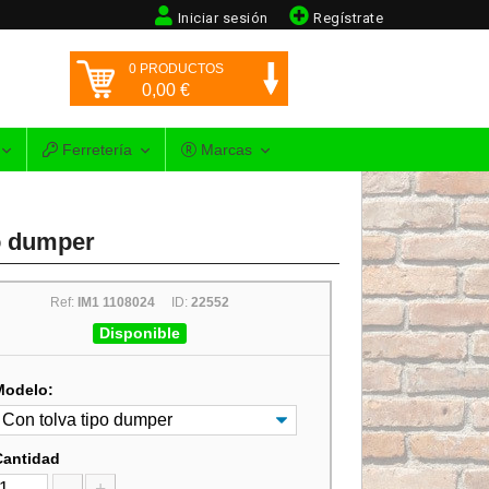
Iniciar sesión
Regístrate
0
PRODUCTOS
0,00
€
Ferretería
Marcas
o dumper
Ref:
IM1 1108024
ID:
22552
Disponible
Modelo:
Cantidad