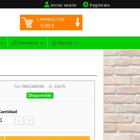
Iniciar sesión
Regístrate
0
PRODUCTOS
0,00
€
Ferretería
Marcas
Ref:
0601388108
ID:
15176
Disponible
Cantidad
-
+