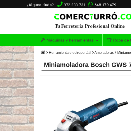
¿Alguna duda?
972 233 731
648 179 479
Tu Ferretería Profesional Online
Máquinas y herramientas
Ropa de t
Herramienta electroportátil
Amoladoras
Miniamo
Miniamoladora Bosch GWS 7-