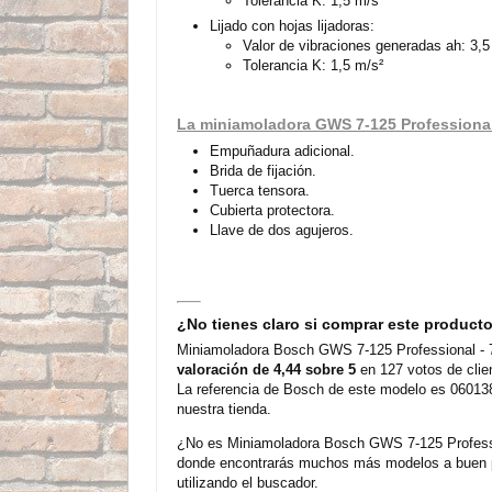
Tolerancia K: 1,5 m/s²
Lijado con hojas lijadoras:
Valor de vibraciones generadas ah: 3,5
Tolerancia K: 1,5 m/s²
La miniamoladora GWS 7-125 Professional
Empuñadura adicional.
Brida de fijación.
Tuerca tensora.
Cubierta protectora.
Llave de dos agujeros.
¿No tienes claro si comprar este product
Miniamoladora Bosch GWS 7-125 Professional - 7
valoración de 4,44 sobre 5
en 127 votos de clie
La referencia de Bosch de este modelo es 060138
nuestra tienda.
¿No es Miniamoladora Bosch GWS 7-125 Professio
donde encontrarás muchos más modelos a buen pr
utilizando el buscador.