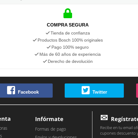
COMPRA SEGURA
Tienda de confianza
Productos Bosch 100% originales
Pago 100% seguro
Más de 60 años de experiencia
Derecho de devolución
Facebook
Twitter
enta
Infórmate
Regístrat
Recibe en tu email of
pras
Formas de pago
cupones descuento 
s
Envíos y devoluciones