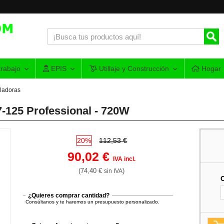
rabajo
EPIS
Utillaje y Construcción
Hogar
ladoras
125 Professional - 720W
20%
112,53 €
90,02 €
IVA incl.
(74,40 €
)
sin IVA
¿Quieres comprar cantidad?
Consúltanos y te haremos un presupuesto personalizado.