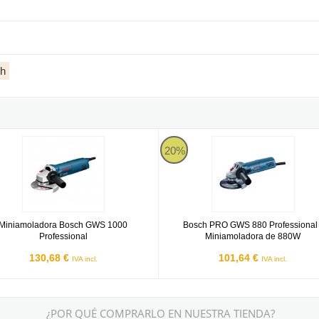
ch
ra de 720W
moladora Bosch GWS 1000 Professional
Bosch PRO GWS 880 Professional
20%
Miniamoladora Bosch GWS 1000
Bosch PRO GWS 880 Professional 
Professional
Miniamoladora de 880W
130,68 €
101,64 €
IVA incl.
IVA incl.
¿POR QUÉ COMPRARLO EN NUESTRA TIENDA?