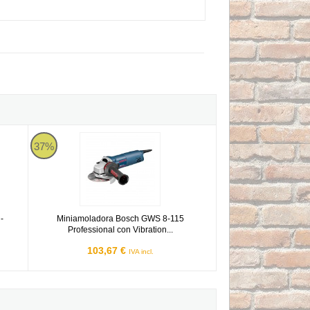
 - Miniamoladora de 880W
Miniamoladora Bosch GWS 8-115 Professional con Vibration C
37%
-
Miniamoladora Bosch GWS 8-115
Professional con Vibration...
103,67 €
IVA incl.