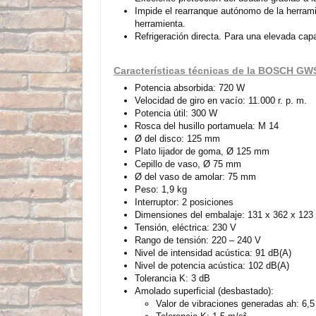
Impide el rearranque autónomo de la herramie
herramienta.
Refrigeración directa. Para una elevada capa
Características técnicas de la BOSCH GW
Potencia absorbida: 720 W
Velocidad de giro en vacío: 11.000 r. p. m.
Potencia útil: 300 W
Rosca del husillo portamuela: M 14
Ø del disco: 125 mm
Plato lijador de goma, Ø 125 mm
Cepillo de vaso, Ø 75 mm
Ø del vaso de amolar: 75 mm
Peso: 1,9 kg
Interruptor: 2 posiciones
Dimensiones del embalaje: 131 x 362 x 12
Tensión, eléctrica: 230 V
Rango de tensión: 220 – 240 V
Nivel de intensidad acústica: 91 dB(A)
Nivel de potencia acústica: 102 dB(A)
Tolerancia K: 3 dB
Amolado superficial (desbastado):
Valor de vibraciones generadas ah: 6,5