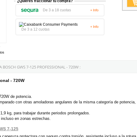
¿Quieres fraccionar tu compra?
De 3 a 18 cuotas
+ Info
+ Info
De 3 a 12 cuotas
tos
BOSCH GWS 7-125 PROFESSIONAL - 720W :
ional - 720W
 720W de potencia.
parado con otras amoladoras angulares de la misma categoría de potencia, 
,9 kg, para trabajar durante periodos prolongados.
 incluso en zonas estrechas.
WS 7-125
 caperuza protectora con seguro contra torsión, resistente incluso a la rotura