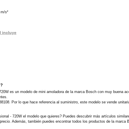
 m/s²
 incluye
o?
20W es un modelo de mini amoladora de la marca Bosch con muy buena acept
ntes.
8108. Por lo que hace referencia al suministro, este modelo se vende unita
nal - 720W el modelo que quieres? Puedes descubrir más artículos similare
ecio. Además, también puedes encontrar todos los productos de la marca B