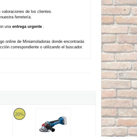
aloraciones de los clientes.
uestra ferretería.
con una
entrega urgente
.
ogo online de Miniamoladoras donde encontrarás
ción correspondiente o utilizando el buscador.
etín - 800W 115Ø
IE Profesional con velocidad regulable y maletín
Bosch GWX 18V-10 P Professional - Miniamoladora a bater
20%