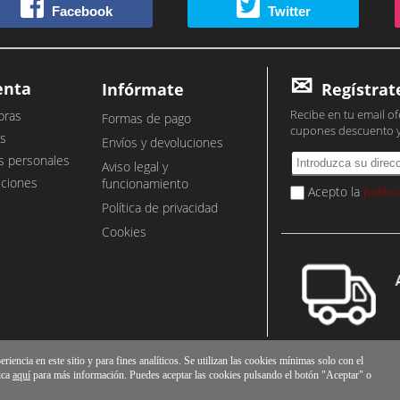
Facebook
Twitter
enta
Infórmate
Regístrat
Recibe en tu email of
pras
Formas de pago
cupones descuento 
s
Envíos y devoluciones
s personales
Aviso legal y
cciones
funcionamiento
Acepto la
políti
Política de privacidad
Cookies
iencia en este sitio y para fines analíticos. Se utilizan las cookies mínimas solo con el
ica
aquí
para más información. Puedes aceptar las cookies pulsando el botón "Aceptar" o