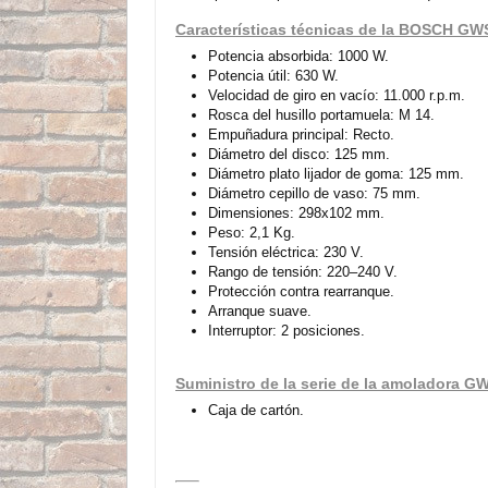
Características técnicas de la BOSCH GW
Potencia absorbida: 1000 W.
Potencia útil: 630 W.
Velocidad de giro en vacío: 11.000 r.p.m.
Rosca del husillo portamuela: M 14.
Empuñadura principal: Recto.
Diámetro del disco: 125 mm.
Diámetro plato lijador de goma: 125 mm.
Diámetro cepillo de vaso: 75 mm.
Dimensiones: 298x102 mm.
Peso: 2,1 Kg.
Tensión eléctrica: 230 V.
Rango de tensión: 220–240 V.
Protección contra rearranque.
Arranque suave.
Interruptor: 2 posiciones.
Suministro de la serie de la amoladora G
Caja de cartón.