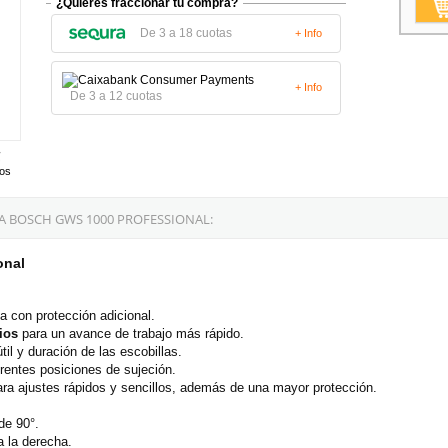
¿Quieres fraccionar tu compra?
De 3 a 18 cuotas
+ Info
+ Info
De 3 a 12 cuotas
tos
 BOSCH GWS 1000 PROFESSIONAL:
onal
 con protección adicional.
ios
para un avance de trabajo más rápido.
til y duración de las escobillas.
rentes posiciones de sujeción.
ara ajustes rápidos y sencillos, además de una mayor protección.
de 90°.
a la derecha.