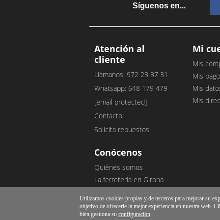
Síguenos en...
Atención al
Mi cu
cliente
Mis com
Llámanos: 972 23 37 31
Mis pago
Whatsapp: 648 179 479
Mis dato
Mis dire
[email protected]
Contacto
Solicita repuestos
Conócenos
Quiénes somos
La ferretería en Girona
Nuestro blog
Utilizamos cookies propias y de terceros para mejorar su exper
Opiniones de clientes
objetivo de ofrecerle la mejor experiencia en nuestra web. Cl
bien gestiona su
configuración
.