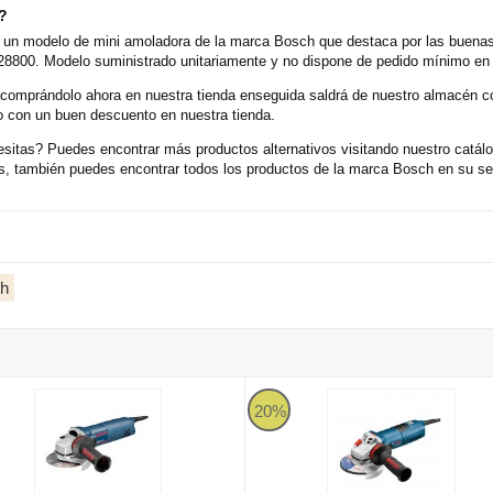
o?
n modelo de mini amoladora de la marca Bosch que destaca por las buenas v
8800. Modelo suministrado unitariamente y no dispone de pedido mínimo en n
 comprándolo ahora en nuestra tienda enseguida saldrá de nuestro almacén 
o con un buen descuento en nuestra tienda.
sitas? Puedes encontrar más productos alternativos visitando nuestro catál
s, también puedes encontrar todos los productos de la marca Bosch en su sec
ch
adora de 880W
oladora Bosch GWS 8-115 Professional con Vibration Control + Mal
Miniamoladora Bosch GWS 13-125 C
20%