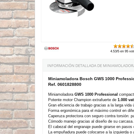
4.53/5 en 95 vo
INFORMACIÓN DETALLADA DE MINIAMOLADORA
Miniamoladora Bosch GWS 1000 Professi
Ref. 0601828800
Miniamoladora
GWS 1000 Professional
compacta
Potente motor Champion extrafuerte de
1.000 vat
Gran eficiencia de trabajo gracias a la larga vida ú
Forma ergonómica para el máximo control en dife
Caperuza protectora con seguro contra torsión: p
Cómodo manejo gracias al diseño de su carcasa.
El cabezal del engranaje puede girarse en pasos 
La empuñadura puede colocarse a la izquierda o 