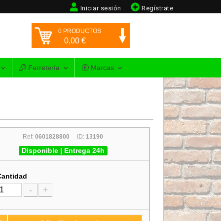
Iniciar sesión
Regístrate
0
PRODUCTOS
0,00
€
Ferretería
Marcas
Ref:
0601828800
ID:
13190
Disponible | Entrega 24h
Cantidad
-
+