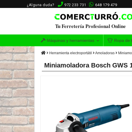
¿Alguna duda?
972 233 731
648 179 479
Tu Ferretería Profesional Online
Máquinas y herramientas
Ropa de t
Herramienta electroportátil
Amoladoras
Miniamo
Miniamoladora Bosch GWS 1