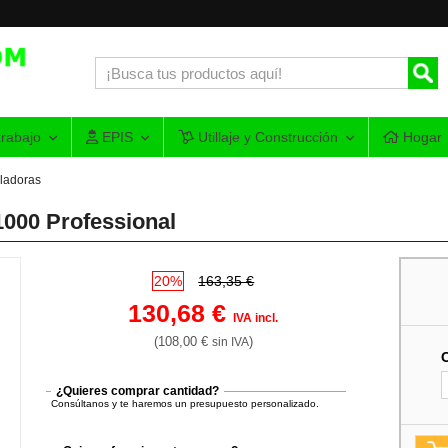
rabajo
EPIS
Utillaje y Construcción
Hogar
ladoras
000 Professional
20%
163,35 €
130,68 €
IVA incl.
(108,00 €
)
sin IVA
¿Quieres comprar cantidad?
Consúltanos y te haremos un presupuesto personalizado.