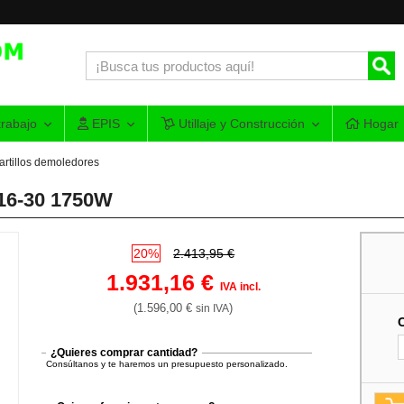
rabajo
EPIS
Utillaje y Construcción
Hogar
artillos demoledores
 16-30 1750W
20%
2.413,95 €
1.931,16 €
IVA incl.
(1.596,00 €
)
sin IVA
¿Quieres comprar cantidad?
Consúltanos y te haremos un presupuesto personalizado.