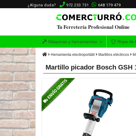
¿Alguna duda?
972 233 731
648 179 479
Tu Ferretería Profesional Online
Máquinas y herramientas
Ropa de t
Herramienta electroportátil
Martillos eléctricos
M
Martillo picador Bosch GSH