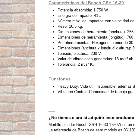
Características del Bosch GSH 16-30
Potencia absorbida: 1.750 W.
Energía de impacto: 41 J.
Número máx. de impactos con velocidad de g
Peso: 16,5 kg.
Dimensiones de herramienta (anchura): 255
Dimensiones de herramienta (longitud): 760
Portaherramientas: Hexágono interior de 30
Dimensiones (anchura x longitud x altura):
Tensión, eléctrica: 230 V.
Valor de vibraciones generadas: 13 m/s² ah.
Tolerancia: 2 m/s² K.
Funciones
Heavy Duty. Vida útil insuperable, además de
Vibration Control. Comodidad de trabajo gra
¿No tienes claro si adquirir este product
Martillo picador Bosch GSH 16-30 1750W es un mo
La referencia de Bosch de este modelo es 061133