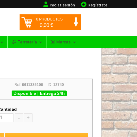
Iniciar sesión
Regístrate
0
PRODUCTOS
0,00
€
Ferretería
Marcas
Ref:
0611335100
ID:
12740
Disponible | Entrega 24h
Cantidad
-
+