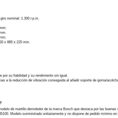
iro nominal: 1.300 r.p.m.
 mm.
 mm.
 mm.
 360 x 885 x 225 mm.
 por su fiabilidad y su rendimiento sin igual.
cias a la reducción de vibración conseguida al añadir soporte de goma/acolc
o?
delo de martillo demoledor de la marca Bosch que destaca por las buenas va
5100. Modelo suministrado unitariamente y no dispone de pedido mínimo en n