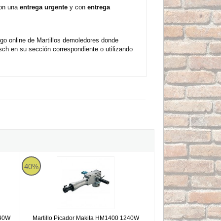
con una
entrega urgente
y con
entrega
go online de Martillos demoledores donde
ch en su sección correspondiente o utilizando
K 1240W 18,1kg.
Martillo Picador Makita HM1400 1240W 18,1kg.
40%
240W
Martillo Picador Makita HM1400 1240W