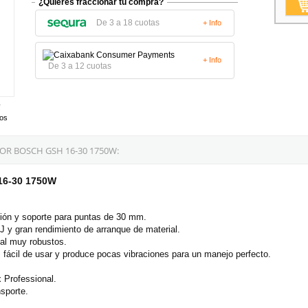
¿Quieres fraccionar tu compra?
De 3 a 18 cuotas
+ Info
+ Info
De 3 a 12 cuotas
tos
R BOSCH GSH 16-30 1750W:
 16-30 1750W
ación y soporte para puntas de 30 mm.
 y gran rendimiento de arranque de material.
al muy robustos.
fácil de usar y produce pocas vibraciones para un manejo perfecto.
 Professional.
sporte.