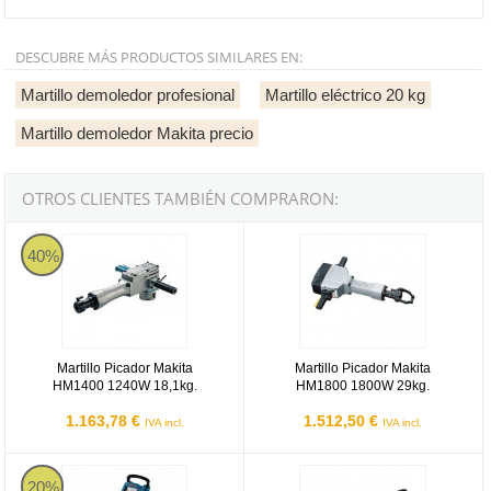
DESCUBRE MÁS PRODUCTOS SIMILARES EN:
Martillo demoledor profesional
Martillo eléctrico 20 kg
Martillo demoledor Makita precio
OTROS CLIENTES TAMBIÉN COMPRARON:
Martillo Picador Makita HM1400 1240W 18,1kg.
Martillo Picador Makita HM1800 
40%
Martillo Picador Makita
Martillo Picador Makita
HM1400 1240W 18,1kg.
HM1800 1800W 29kg.
1.163,78 €
1.512,50 €
IVA incl.
IVA incl.
Martillo picador Bosch GSH 16-30 1750W
Martillo picador Makita HM1304 -
20%