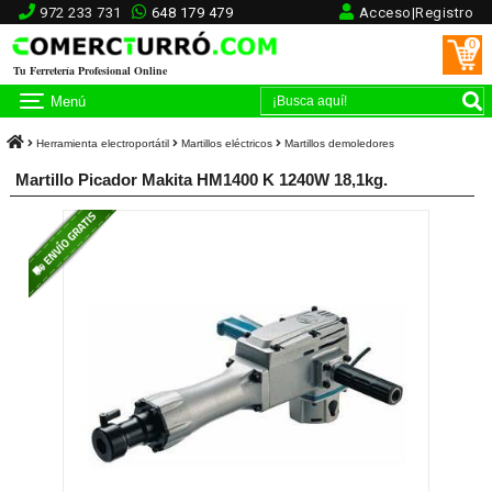
972 233 731
648 179 479
Acceso|Registro
0
Tu Ferretería Profesional Online
Menú
Herramienta electroportátil
Martillos eléctricos
Martillos demoledores
Martillo Picador Makita HM1400 K 1240W 18,1kg.