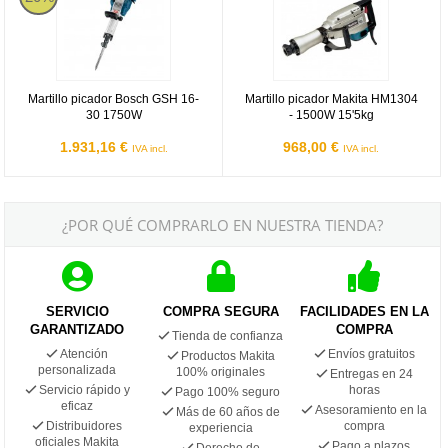
Martillo picador Bosch GSH 16-
Martillo picador Makita HM1304
30 1750W
- 1500W 15'5kg
1.931,16 €
968,00 €
IVA incl.
IVA incl.
¿POR QUÉ COMPRARLO EN NUESTRA TIENDA?
SERVICIO
COMPRA SEGURA
FACILIDADES EN LA
GARANTIZADO
COMPRA
Tienda de confianza
Atención
Envíos gratuitos
Productos Makita
personalizada
100% originales
Entregas en 24
Servicio rápido y
horas
Pago 100% seguro
eficaz
Asesoramiento en la
Más de 60 años de
Distribuidores
compra
experiencia
oficiales Makita
Pago a plazos
Derecho de