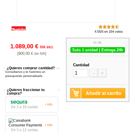
4.55/5 en 164 votos
ID:
51
1.089,00 €
IVA incl.
Solo 1 unidad | Entrega 24h
(900,00 €
)
sin IVA
Cantidad
¿Quieres comprar cantidad?
Consúltanos y te haremos un
-
+
presupuesto personalizado.
¿Quieres fraccionar tu
Añadir al carrito
compra?
+ Info
De 3 a 18 cuotas
+ Info
De 3 a 12 cuotas