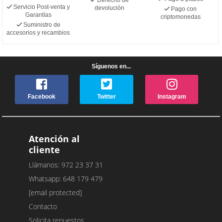
Servicio Post-venta y
devolución
Pago con
Garantías
criptomonedas
Suministro de
accesorios y recambios
Síguenos en...
Facebook
Twitter
Instagram
Atención al
cliente
Llámanos: 972 23 37 31
Whatsapp: 648 179 479
[email protected]
Contacto
Solicita repuestos