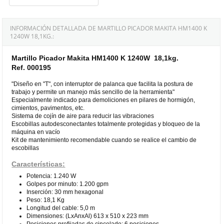
INFORMACIÓN DETALLADA DE MARTILLO PICADOR MAKITA HM1400 K
1240W 18,1KG.:
Martillo Picador Makita HM1400 K 1240W 18,1kg.
Ref. 000195
"Diseño en "T", con interruptor de palanca que facilita la postura de
trabajo y permite un manejo más sencillo de la herramienta"
Especialmente indicado para demoliciones en pilares de hormigón,
cimientos, pavimentos, etc.
Sistema de cojín de aire para reducir las vibraciones
Escobillas autodesconectantes totalmente protegidas y bloqueo de la
máquina en vacío
Kit de mantenimiento recomendable cuando se realice el cambio de
escobillas
Características:
Potencia: 1.240 W
Golpes por minuto: 1.200 gpm
Inserción: 30 mm hexagonal
Peso: 18,1 Kg
Longitud del cable: 5,0 m
Dimensiones: (LxAnxAl) 613 x 510 x 223 mm
Posiciones prefijadas de cincelado: 6 posiciones