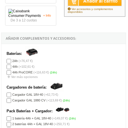
Añadir al carrito
Ver accesorios y complementos
disponibles
+ Info
De 3 a 12 cuotas
AÑADIR COMPLEMENTOS Y ACCESORIOS:
Baterías:
2Ah
(+76,47 €)
4Ah
(+102,61 €)
4Ah ProCORE
(+116,63 €)
(24h)
Ver más opciones
Cargadores de batería:
Cargador GAL 18V-40
(+62,73 €)
Cargador GAL 1880 CV
(+113,69 €)
(24h)
Pack Baterías + Cargador:
1 batería 4Ah + GAL 18V-40
(+149,07 €)
(24h)
2 baterías 4Ah + GAL 18V-40
(+250,71 €)