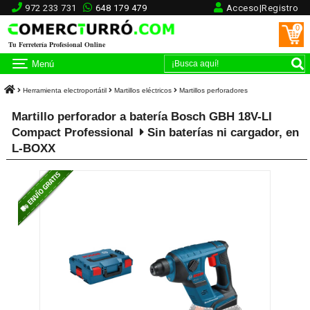
972 233 731
648 179 479
Acceso|Registro
0
Tu Ferretería Profesional Online
Menú
Herramienta electroportátil
Martillos eléctricos
Martillos perforadores
Martillo perforador a batería Bosch GBH 18V-LI
Compact Professional
Sin baterías ni cargador, en
L-BOXX