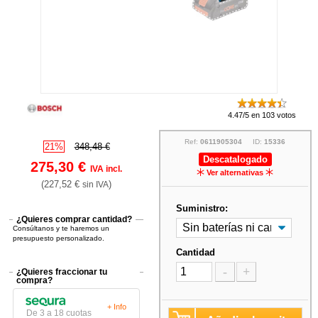
4.47/5 en 103 votos
Ref:
0611905304
ID:
15336
21%
348,48 €
Descatalogado
275,30 €
IVA incl.
Ver alternativas
(227,52 €
)
sin IVA
Suministro:
¿Quieres comprar cantidad?
Consúltanos y te haremos un
presupuesto personalizado.
Cantidad
-
+
¿Quieres fraccionar tu
compra?
+ Info
De 3 a 18 cuotas