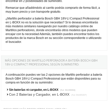
encontrar en 2 posibilidades de suministro.
Remarcar que añadiéndolo al carrito podrás comprarlo de forma fácil, a
muy buen precio y con transporte gratuito.
¿Martillo perforador a batería Bosch GBH 18V-LI Compact Professional
en L-BOXX no es la solución que necesitas? Si lo deseas encontrarás
más modelos similares navegando por nuestro catálogo online de
Martillos perforadores, donde encontrarás otros modelos que pueden
encajar con tu necesidad Además, también puedes encontrar todos los
productos de la marca Bosch en su sección correspondiente o utilizando
el buscador.
MÁS OPCIONES DE MARTILLO PERFORADOR A BATERÍA BOSCH GBH
18V-LI COMPACT PROFESSIONAL SEGÚN SUMINISTRO:
A continuación puedes ver las 2 opciones de Martillo perforador a batería
Bosch GBH 18V-LI Compact Professional que están disponibles para su
compra en función de su suministro:
Sin baterías ni cargador, en L-BOXX
(Ref. 0611905304)
Con 2 Baterías y Cargador, en L-BOXX
(Ref. 0611905303*)