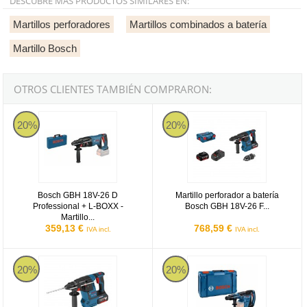
DESCUBRE MÁS PRODUCTOS SIMILARES EN:
Martillos perforadores
Martillos combinados a batería
Martillo Bosch
OTROS CLIENTES TAMBIÉN COMPRARON:
Bosch GBH 18V-26 D Professional + L-BOXX - Martillo perforador S
Martillo perforador a batería Bos
20%
20%
Bosch GBH 18V-26 D
Martillo perforador a batería
Professional + L-BOXX -
Bosch GBH 18V-26 F...
Martillo...
359,13 €
768,59 €
IVA incl.
IVA incl.
Martillo perforador a batería Bosch GBH 18V-26 Professional en L
Bosch GBH 18V-40 C + XL-BOXX -
20%
20%