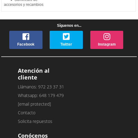
accesorios y recambios
Síguenos en...
Facebook
Twitter
Instagram
Atención al
cliente
Llámanos: 972 23 37 31
Whatsapp: 648 179 479
[email protected]
Contacto
Solicita repuestos
Conócenos