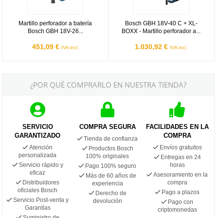
Martillo perforador a batería
Bosch GBH 18V-40 C + XL-
Bosch GBH 18V-26...
BOXX - Martillo perforador a...
451,09 €
1.030,92 €
IVA incl.
IVA incl.
¿POR QUÉ COMPRARLO EN NUESTRA TIENDA?
SERVICIO
COMPRA SEGURA
FACILIDADES EN LA
GARANTIZADO
COMPRA
Tienda de confianza
Atención
Envíos gratuitos
Productos Bosch
personalizada
100% originales
Entregas en 24
Servicio rápido y
horas
Pago 100% seguro
eficaz
Asesoramiento en la
Más de 60 años de
Distribuidores
compra
experiencia
oficiales Bosch
Pago a plazos
Derecho de
Servicio Post-venta y
devolución
Pago con
Garantías
criptomonedas
Suministro de