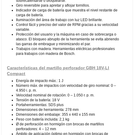
sobrecalentarse o bloquearse.
Giro reversible para apretar y aflojar tornillos.
Indicador de carga de batería que muestra el nivel restante de
carga de batería.
Iluminación del área de trabajo con luz LED brillante.
Control fácil y preciso del valor de RPM gracias a su velocidad
variable.
Protección del usuario y la máquina en caso de sobrecarga o
atasco. El bloqueo abrupto de la herramienta se evita abriendo
las garras de embrague y minimizando el par.
Trabajos con madera. Herramientas eléctricas profesionales
para trabajos con madera de Bosch.
Características del martillo perforador GBH 18V-LI
Compact
Energía de impacto máx.: 1 J
Número máx. de impactos con velocidad de giro nominal: 0 –
4.950 i. p. m.
Velocidad nominal de rotación: 0 – 1.050 r. p. m.
Tensión de la batería: 18 V
Portaherramientas: SDS plus
Dimensiones de herramienta: 278 mm
Dimensiones del embalaje: 355 x 440 x 155 mm
Peso con batería incluida: 2,1 kg
Ø de perforación en hormigón con brocas de martillos
perforadores: 4 – 12 mm
Ámbito de aplicación óptimo en hormigón con brocas de