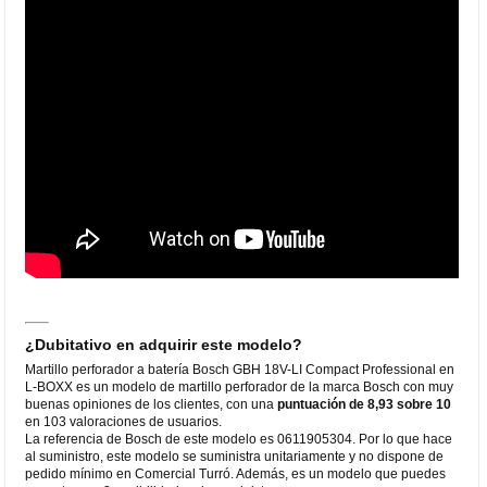
¿Dubitativo en adquirir este modelo?
Martillo perforador a batería Bosch GBH 18V-LI Compact Professional en
L-BOXX es un modelo de martillo perforador de la marca Bosch con muy
buenas opiniones de los clientes, con una
puntuación de 8,93 sobre 10
en 103 valoraciones de usuarios.
La referencia de Bosch de este modelo es 0611905304. Por lo que hace
al suministro, este modelo se suministra unitariamente y no dispone de
pedido mínimo en Comercial Turró. Además, es un modelo que puedes