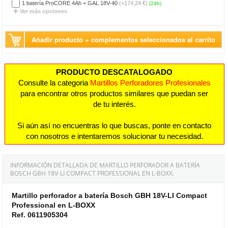
1 batería ProCORE 4Ah + GAL 18V-40
(+174,24 €)
(24h)
Ver más opciones
Añadir producto + complementos seleccionados al carrito
PRODUCTO DESCATALOGADO
Consulte la categoria
Martillos Perforadores Profesionales
para encontrar otros productos similares que puedan ser
de tu interés.
Si aún así no encuentras lo que buscas, ponte en contacto
con nosotros e intentaremos solucionar tu necesidad.
INFORMACIÓN DETALLADA DE MARTILLO PERFORADOR A BATERÍA
BOSCH GBH 18V-LI COMPACT PROFESSIONAL EN L-BOXX:
Martillo perforador a batería Bosch GBH 18V-LI Compact
Professional en L-BOXX
Ref. 0611905304