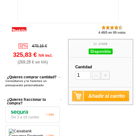
4.48/5 en 99 votos
ID:
17429
32%
479,16 €
Disponible
325,83 €
IVA incl.
(269,28 €
)
sin IVA
Cantidad
-
+
¿Quieres comprar cantidad?
Consúltanos y te haremos un
presupuesto personalizado.
Añadir al carrito
¿Quieres fraccionar tu
compra?
+ Info
De 3 a 18 cuotas
+ Info