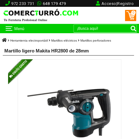
972 233 731
648 179 479
Acceso|Registro
0
Tu Ferretería Profesional Online
Menú
Herramienta electroportátil
Martillos eléctricos
Martillos perforadores
Martillo ligero Makita HR2800 de 28mm