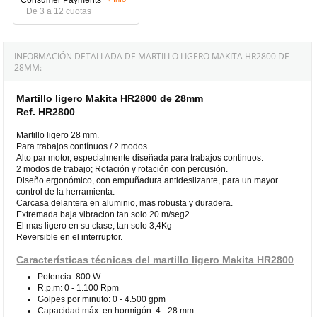
De 3 a 12 cuotas
INFORMACIÓN DETALLADA DE MARTILLO LIGERO MAKITA HR2800 DE
28MM:
Martillo ligero Makita HR2800 de 28mm
Ref. HR2800
Martillo ligero 28 mm.
Para trabajos contínuos / 2 modos.
Alto par motor, especialmente diseñada para trabajos continuos.
2 modos de trabajo; Rotación y rotación con percusión.
Diseño ergonómico, con empuñadura antideslizante, para un mayor
control de la herramienta.
Carcasa delantera en aluminio, mas robusta y duradera.
Extremada baja vibracion tan solo 20 m/seg2.
El mas ligero en su clase, tan solo 3,4Kg
Reversible en el interruptor.
Características técnicas del martillo ligero Makita HR2800
Potencia: 800 W
R.p.m: 0 - 1.100 Rpm
Golpes por minuto: 0 - 4.500 gpm
Capacidad máx. en hormigón: 4 - 28 mm