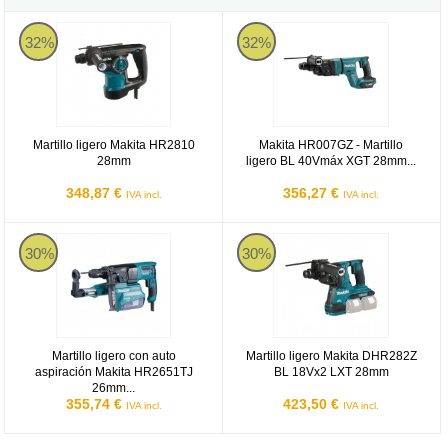
Martillo ligero Makita HR2810 28mm
Makita HR007GZ - Martillo lig
32%
32%
Martillo ligero Makita HR2810
Makita HR007GZ - Martillo
28mm
ligero BL 40Vmáx XGT 28mm...
348,87 €
356,27 €
IVA incl.
IVA incl.
Martillo ligero con auto aspiración Makita HR2651TJ 26mm AVT
Martillo ligero Makita DHR282Z 
30%
30%
Martillo ligero con auto
Martillo ligero Makita DHR282Z
aspiración Makita HR2651TJ
BL 18Vx2 LXT 28mm
26mm...
355,74 €
423,50 €
IVA incl.
IVA incl.