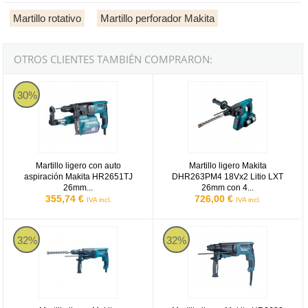
Martillo rotativo
Martillo perforador Makita
OTROS CLIENTES TAMBIÉN COMPRARON:
Martillo ligero con auto aspiración Makita HR2651TJ 26mm AVT
Martillo ligero Makita DHR263PM4
30%
Martillo ligero con auto
Martillo ligero Makita
aspiración Makita HR2651TJ
DHR263PM4 18Vx2 Litio LXT
26mm...
26mm con 4...
355,74 €
726,00 €
IVA incl.
IVA incl.
Martillo ligero Makita HR2631FT - 800W 26mm
Martillo ligero Makita HR2630 
32%
32%