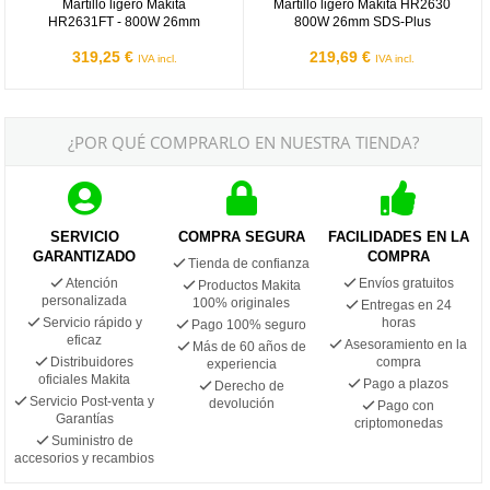
Martillo ligero Makita
Martillo ligero Makita HR2630
HR2631FT - 800W 26mm
800W 26mm SDS-Plus
319,25 €
219,69 €
IVA incl.
IVA incl.
¿POR QUÉ COMPRARLO EN NUESTRA TIENDA?
SERVICIO
COMPRA SEGURA
FACILIDADES EN LA
GARANTIZADO
COMPRA
Tienda de confianza
Atención
Envíos gratuitos
Productos Makita
personalizada
100% originales
Entregas en 24
Servicio rápido y
horas
Pago 100% seguro
eficaz
Asesoramiento en la
Más de 60 años de
Distribuidores
compra
experiencia
oficiales Makita
Pago a plazos
Derecho de
Servicio Post-venta y
devolución
Pago con
Garantías
criptomonedas
Suministro de
accesorios y recambios