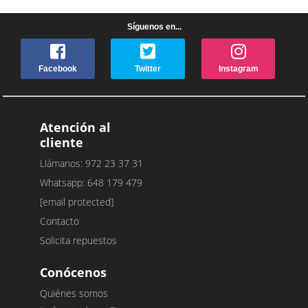
Síguenos en...
Facebook
Twitter
Instagram
Atención al
cliente
Llámanos: 972 23 37 31
Whatsapp: 648 179 479
[email protected]
Contacto
Solicita repuestos
Conócenos
Quiénes somos