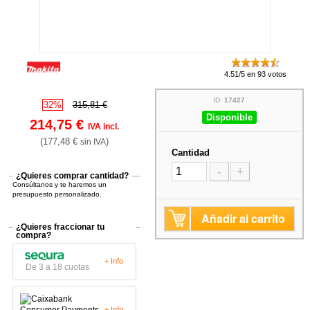
4.51/5 en 93 votos
ID:
17427
32%
315,81 €
Disponible
214,75 €
IVA incl.
(177,48 €
)
sin IVA
Cantidad
-
+
¿Quieres comprar cantidad?
Consúltanos y te haremos un
presupuesto personalizado.
Añadir al carrito
¿Quieres fraccionar tu
compra?
+ Info
De 3 a 18 cuotas
+ Info