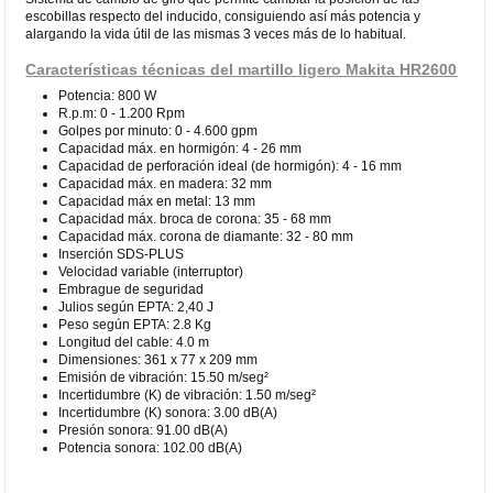
escobillas respecto del inducido, consiguiendo así más potencia y
alargando la vida útil de las mismas 3 veces más de lo habitual.
Características técnicas del martillo ligero Makita HR2600
Potencia: 800 W
R.p.m: 0 - 1.200 Rpm
Golpes por minuto: 0 - 4.600 gpm
Capacidad máx. en hormigón: 4 - 26 mm
Capacidad de perforación ideal (de hormigón): 4 - 16 mm
Capacidad máx. en madera: 32 mm
Capacidad máx en metal: 13 mm
Capacidad máx. broca de corona: 35 - 68 mm
Capacidad máx. corona de diamante: 32 - 80 mm
Inserción SDS-PLUS
Velocidad variable (interruptor)
Embrague de seguridad
Julios según EPTA: 2,40 J
Peso según EPTA: 2.8 Kg
Longitud del cable: 4.0 m
Dimensiones: 361 x 77 x 209 mm
Emisión de vibración: 15.50 m/seg²
Incertidumbre (K) de vibración: 1.50 m/seg²
Incertidumbre (K) sonora: 3.00 dB(A)
Presión sonora: 91.00 dB(A)
Potencia sonora: 102.00 dB(A)