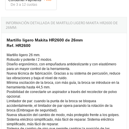
De 3 a 12 cuotas
INFORMACIÓN DETALLADA DE MARTILLO LIGERO MAKITA HR2600 DE
26MM:
Martillo ligero Makita HR2600 de 26mm
Ref. HR2600
Martillo ligero 26 mm.
Robusto y potente / 2 modos.
Diseño ergonómico, con empuñadura antideslizante y con elastómero
para un mayor control de la herramienta.
Nueva técnica de fabricación. Gracias a su sistema de percusión, reduce
las vibraciones y baja el nivel de ruido.
Mínima oscilación de la broca, con más guía, la broca se introduce en la
herramienta hasta 44,5 mm.
Posibilidad de conectarle un aspirador a través del recolector de polvo
opcional.
Limitador de par: cuando la punta de la broca se bloquea
accidentalmente, el limitador de par opera parando la rotación de la
broca (Embrague de seguridad).
Nueva situación del cambio de modo, más protegido frente a los golpes.
Sistema eléctrico simplificado, más fácil de reparar. Sistema eléctrico
simplificado, más fácil de reparar.
Sistema de cambio de giro que permite cambiar la posición de las