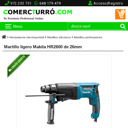
972 233 731
648 179 479
Acceso|Registro
0
Tu Ferretería Profesional Online
Menú
Herramienta electroportátil
Martillos eléctricos
Martillos perforadores
Martillo ligero Makita HR2600 de 26mm