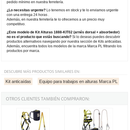
pedido mínimo en nuestra ferretería.
¿Lo necesitas urgente?
Lo tenemos en stock y te lo enviamos urgente
con una entrega 24 horas .
Además, en nuestra ferretería te lo ofrecemos a un precio muy
competitivo.
¿Este modelo de Kit Alturas 1888-KIT02 (arnés dorsal + absorbedor)
no es el producto que estás buscando?
Si lo deseas puedes descubrir
productos alternativos navegando por nuestra sección de Kits anticaídas.
Además, encuentra todos los modelos de la marca Marca PL filtrando los
productos por marca.
DESCUBRE MÁS PRODUCTOS SIMILARES EN:
Kit anticaídas
Equipo para trabajos en alturas Marca PL
OTROS CLIENTES TAMBIÉN COMPRARON:
Kit Alturas 1888-KIT06 (arnés dorsal/frontal + absorbedor)
Kit Alturas 1888-KIT08 (arnés dors