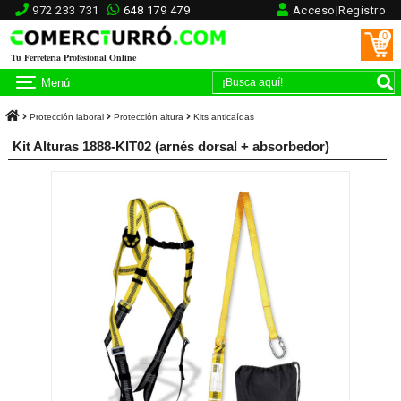
972 233 731
648 179 479
Acceso|Registro
0
Tu Ferretería Profesional Online
Menú
Protección laboral
Protección altura
Kits anticaídas
Kit Alturas 1888-KIT02 (arnés dorsal + absorbedor)