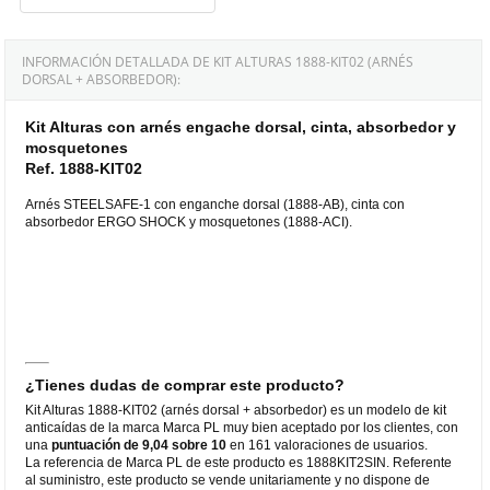
INFORMACIÓN DETALLADA DE KIT ALTURAS 1888-KIT02 (ARNÉS
DORSAL + ABSORBEDOR):
Kit Alturas con arnés engache dorsal, cinta, absorbedor y
mosquetones
Ref. 1888-KIT02
Arnés STEELSAFE-1 con enganche dorsal (1888-AB), cinta con
absorbedor ERGO SHOCK y mosquetones (1888-ACI).
¿Tienes dudas de comprar este producto?
Kit Alturas 1888-KIT02 (arnés dorsal + absorbedor) es un modelo de kit
anticaídas de la marca Marca PL muy bien aceptado por los clientes, con
una
puntuación de 9,04 sobre 10
en 161 valoraciones de usuarios.
La referencia de Marca PL de este producto es 1888KIT2SIN. Referente
al suministro, este producto se vende unitariamente y no dispone de