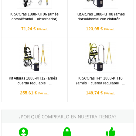
Kit Alturas 1888-KIT06 (arnés
Kit Alturas 1888-KIT08 (arnés
dorsal/frontal + absorbedor)
dorsal/frontal con cinturón...
71,24 €
123,95 €
IVA incl.
IVA incl.
Kit Alturas 1888-KIT12 (arnés + cuerda regulable + absorbedor Y)
Kit Alturas Ref. 1888-KIT10 (arné
Kit Alturas 1888-KIT12 (arnés +
Kit Alturas Ref. 1888-KIT10
cuerda regulable +...
(arnés + cuerda regulable +...
255,61 €
149,74 €
IVA incl.
IVA incl.
¿POR QUÉ COMPRARLO EN NUESTRA TIENDA?