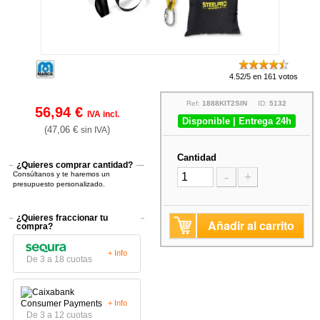
4.52/5 en 161 votos
Ref:
1888KIT2SIN
ID:
5132
56,94 €
IVA incl.
Disponible | Entrega 24h
(47,06 €
)
sin IVA
Cantidad
¿Quieres comprar cantidad?
Consúltanos y te haremos un
-
+
presupuesto personalizado.
¿Quieres fraccionar tu
Añadir al carrito
compra?
+ Info
De 3 a 18 cuotas
+ Info
De 3 a 12 cuotas