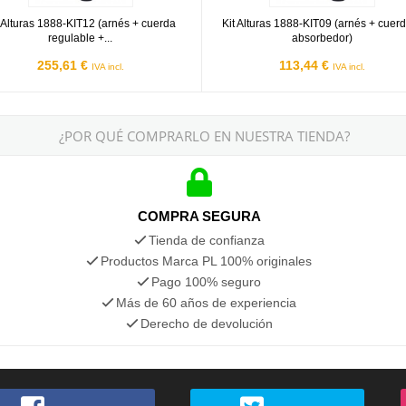
t Alturas 1888-KIT12 (arnés + cuerda
Kit Alturas 1888-KIT09 (arnés + cuer
regulable +...
absorbedor)
255,61 €
113,44 €
IVA incl.
IVA incl.
¿POR QUÉ COMPRARLO EN NUESTRA TIENDA?
COMPRA SEGURA
Tienda de confianza
Productos Marca PL 100% originales
Pago 100% seguro
Más de 60 años de experiencia
Derecho de devolución