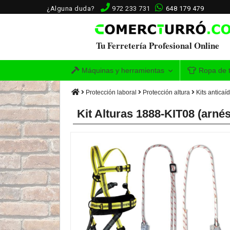
¿Alguna duda?
972 233 731
648 179 479
Tu Ferretería Profesional Online
Máquinas y herramientas
Ropa de t
Protección laboral
Protección altura
Kits anticaí
Kit Alturas 1888-KIT08 (arnés