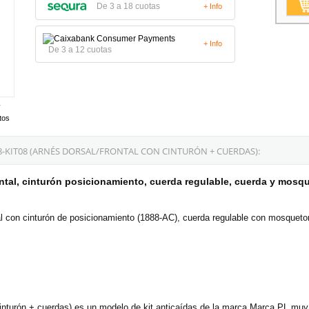
De 3 a 18 cuotas
+ Info
+ Info
De 3 a 12 cuotas
tos
8-KIT08 (ARNÉS DORSAL/FRONTAL CON CINTURÓN + CUERDAS):
ontal, cinturón posicionamiento, cuerda regulable, cuerda y mosq
 con cinturón de posicionamiento (1888-AC), cuerda regulable con mosquet
 cinturón + cuerdas) es un modelo de kit anticaídas de la marca Marca PL muy