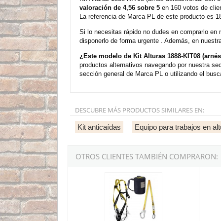
valoración de 4,56 sobre 5
en 160 votos de clie
La referencia de Marca PL de este producto es 1
Si lo necesitas rápido no dudes en comprarlo en 
disponerlo de forma urgente . Además, en nuestra
¿Este modelo de Kit Alturas 1888-KIT08 (arnés
productos alternativos navegando por nuestra se
sección general de Marca PL o utilizando el busc
DESCUBRE MÁS PRODUCTOS SIMILARES EN:
Kit anticaídas
Equipo para trabajos en a
OTROS CLIENTES TAMBIÉN COMPRARON:
Kit Alturas 1888-KIT06 (arnés dorsal/frontal + 
Kit Al