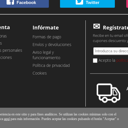
Facebook
Twitter
enta
Infórmate
Regístrat
Recibe en tu email of
pras
Formas de pago
cupones descuento 
s
Envíos y devoluciones
s personales
Aviso legal y
cciones
funcionamiento
Acepto la
políti
Política de privacidad
Cookies
iencia en este sitio y para fines analíticos. Se utilizan las cookies mínimas solo con el
ica
aquí
para más información. Puedes aceptar las cookies pulsando el botón "Aceptar" o