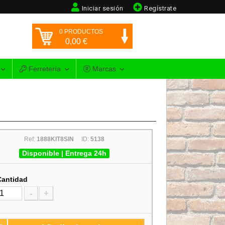
Iniciar sesión
Regístrate
0
PRODUCTOS
0,00
€
Ferretería
Marcas
Ref:
1888KIT8SIN
ID:
5138
Disponible | Entrega 24h
Cantidad
-
+