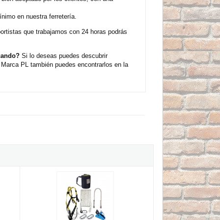
imo en nuestra ferretería.
sportistas que trabajamos con 24 horas podrás
scando?
Si lo deseas puedes descubrir
a Marca PL también puedes encontrarlos en la
uerda + absorbedor)
Kit Alturas 1888-KIT07 (arnés + cuerda + stopper + linea vida v