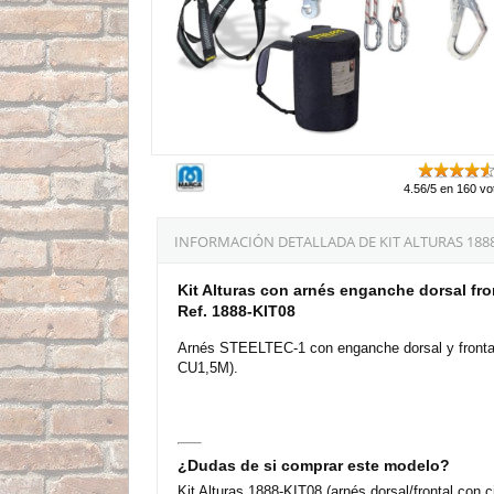
4.56/5 en 160 vo
INFORMACIÓN DETALLADA DE KIT ALTURAS 188
Kit Alturas con arnés enganche dorsal fr
Ref. 1888-KIT08
Arnés STEELTEC-1 con enganche dorsal y frontal
CU1,5M).
¿Dudas de si comprar este modelo?
Kit Alturas 1888-KIT08 (arnés dorsal/frontal con