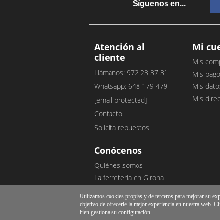
Síguenos en...
Atención al
Mi cu
cliente
Mis com
Llámanos: 972 23 37 31
Mis pago
Whatsapp: 648 179 479
Mis dato
Mis dire
[email protected]
Contacto
Solicita repuestos
Conócenos
Quiénes somos
La ferretería en Girona
Nuestro blog
Utilizamos cookies propias y de terceros para mejorar su exper
Opiniones de clientes
objetivo de ofrecerle la mejor experiencia en nuestra web. Cl
bien gestiona su
configuración
.