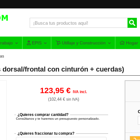
rabajo
EPIS
Utillaje y Construcción
Hogar
das
 dorsal/frontal con cinturón + cuerdas)
123,95 €
IVA incl.
(102,44 €
)
sin IVA
¿Quieres comprar cantidad?
Consúltanos y te haremos un presupuesto personalizado.
¿Quieres fraccionar tu compra?