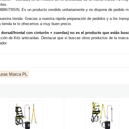
ntes.
888KIT8SIN. Es un producto vendido unitariamente y no dispone de pedido mín
nuestra tienda. Gracias a nuestra rápida preparación de pedidos y a los tran
 tienda te lo ofrecemos a muy buen precio.
 dorsal/frontal con cinturón + cuerdas) no es el producto que estás bu
cción de Kits anticaídas. Destacar que si buscas otros productos de la marc
ador.
lturas Marca PL
absorbedor)
turas 1888-KIT12 (arnés + cuerda regulable + absorbedor Y)
Kit Alturas 1888-KIT09 (arnés + c