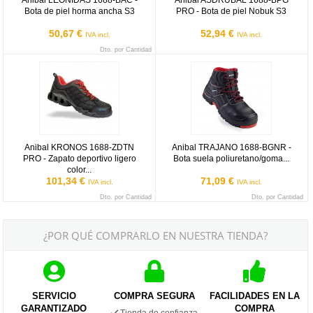
Anibal LEONIDAS 1688-BAC -
Anibal ASDRUBAL 1688-BPG
Bota de piel horma ancha S3
PRO - Bota de piel Nobuk S3
50,67 €
52,94 €
IVA incl.
IVA incl.
Dto. por Cantidad
Anibal KRONOS 1688-ZDTN PRO - Zapato deportivo ligero color n
Anibal TRAJANO 1688-BGNR - Bota
Anibal KRONOS 1688-ZDTN
Anibal TRAJANO 1688-BGNR -
PRO - Zapato deportivo ligero
Bota suela poliuretano/goma...
color...
101,34 €
71,09 €
IVA incl.
IVA incl.
Dto. por Cantidad
Dto. por Cantidad
¿POR QUÉ COMPRARLO EN NUESTRA TIENDA?
SERVICIO
COMPRA SEGURA
FACILIDADES EN LA
GARANTIZADO
COMPRA
Tienda de confianza