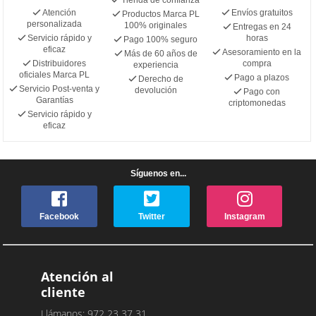
Atención
Envíos gratuitos
Productos Marca PL
personalizada
100% originales
Entregas en 24
Servicio rápido y
horas
Pago 100% seguro
eficaz
Asesoramiento en la
Más de 60 años de
Distribuidores
compra
experiencia
oficiales Marca PL
Pago a plazos
Derecho de
Servicio Post-venta y
devolución
Pago con
Garantías
criptomonedas
Servicio rápido y
eficaz
Síguenos en...
Facebook
Twitter
Instagram
Atención al
cliente
Llámanos: 972 23 37 31