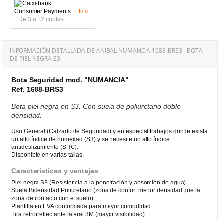
+ Info
De 3 a 12 cuotas
INFORMACIÓN DETALLADA DE ANIBAL NUMANCIA 1688-BRS3 - BOTA
DE PIEL NEGRA S3:
Bota Seguridad mod. "NUMANCIA"
Ref. 1688-BRS3
Bota piel negra en S3. Con suela de poliuretano doble
densidad.
Uso General (Calzado de Seguridad) y en especial trabajos donde exista
un alto índice de humedad (S3) y se necesite un alto índice
antideslizamiento (SRC).
Disponible en varias tallas.
Características y ventajas
Piel negra S3 (Resistencia a la penetración y absorción de agua).
Suela Bidensidad Poliuretano (zona de confort menor densidad que la
zona de contacto con el suelo).
Plantilla en EVA conformada para mayor comodidad.
Tira retrorreflectante lateral 3M (mayor visibilidad).