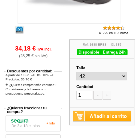
4.53/5 en 163 votos
Ref:
1688-BRS3
ID:
385
34,18 €
IVA incl.
Disponible | Entrega 24h
(28,25 €
)
sin IVA
Talla
Descuentos por cantidad:
A partir de 10 un. --> Dto: 10% -->
Precio/un: 30,76 €
¿Quieres comprar más cantidad?
Cantidad
Consúltanos y te haremos un
presupuesto personalizado.
-
+
¿Quieres fraccionar tu
compra?
Añadir al carrito
+ Info
De 3 a 18 cuotas