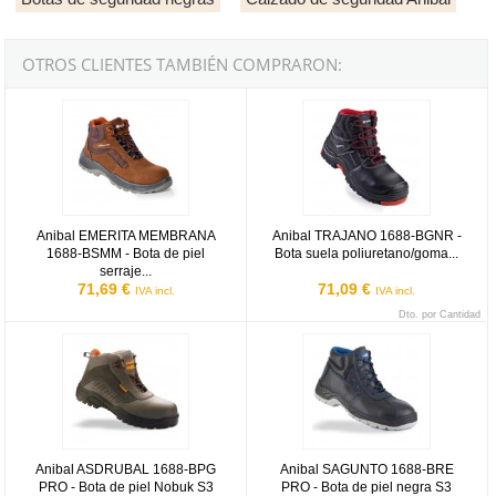
OTROS CLIENTES TAMBIÉN COMPRARON:
Anibal EMERITA MEMBRANA 1688-BSMM - Bota de piel serraje m
Anibal TRAJANO 1688-BGNR - Bota
Anibal EMERITA MEMBRANA
Anibal TRAJANO 1688-BGNR -
1688-BSMM - Bota de piel
Bota suela poliuretano/goma...
serraje...
71,69 €
71,09 €
IVA incl.
IVA incl.
Dto. por Cantidad
Anibal ASDRUBAL 1688-BPG PRO - Bota de piel Nobuk S3
Anibal SAGUNTO 1688-BRE PRO - 
Anibal ASDRUBAL 1688-BPG
Anibal SAGUNTO 1688-BRE
PRO - Bota de piel Nobuk S3
PRO - Bota de piel negra S3