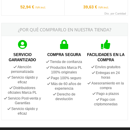
52,94 €
39,63 €
IVA incl.
IVA incl.
Dto. por Cantidad
¿POR QUÉ COMPRARLO EN NUESTRA TIENDA?
SERVICIO
COMPRA SEGURA
FACILIDADES EN LA
GARANTIZADO
COMPRA
Tienda de confianza
Atención
Envíos gratuitos
Productos Marca PL
personalizada
100% originales
Entregas en 24
Servicio rápido y
horas
Pago 100% seguro
eficaz
Asesoramiento en la
Más de 60 años de
Distribuidores
compra
experiencia
oficiales Marca PL
Pago a plazos
Derecho de
Servicio Post-venta y
devolución
Pago con
Garantías
criptomonedas
Servicio rápido y
eficaz