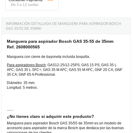
De 3 a 12 cuotas
INFORMACIÓN DETALLADA DE MANGUERA PARA ASPIRADOR BOSCH
GAS 35/55 DE 35MM:
Manguera para aspirador Bosch GAS 35-55 de 35mm
Ref. 2608000565
Manguera con cierre de bayoneta incluida boquilla.
Para aspiradores Bosch
: GAS12-25/12-25PS; GAS 15 PS; GAS 35 L
AFC; GAS 35 L SFC+; GAS 35 M AFC; GAS 55 M AFC; GNF 20 CA; GNF
35 CA; GNF 65 A Professional.
Diámetro: 35 mm.
Longitud: 5 metros.
¿No tienes claro si adquirir este producto?
Manguera para aspirador Bosch GAS 35/55 de 35mm es un modelo de
accesorio para aspirador de la marca Bosch que destaca por las buenas
valoraciones de los clientes.