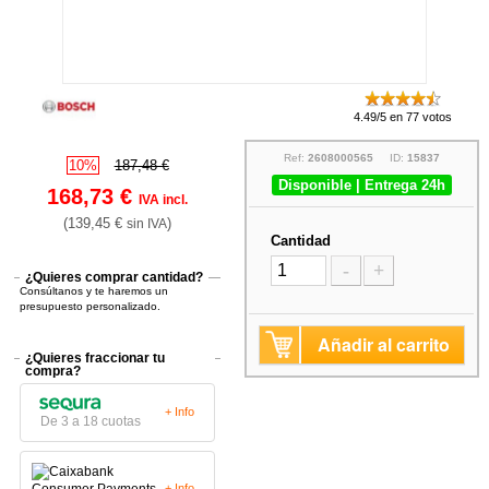
4.49/5 en 77 votos
Ref:
2608000565
ID:
15837
10%
187,48 €
Disponible | Entrega 24h
168,73 €
IVA incl.
(139,45 €
)
sin IVA
Cantidad
-
+
¿Quieres comprar cantidad?
Consúltanos y te haremos un
presupuesto personalizado.
Añadir al carrito
¿Quieres fraccionar tu
compra?
+ Info
De 3 a 18 cuotas
+ Info