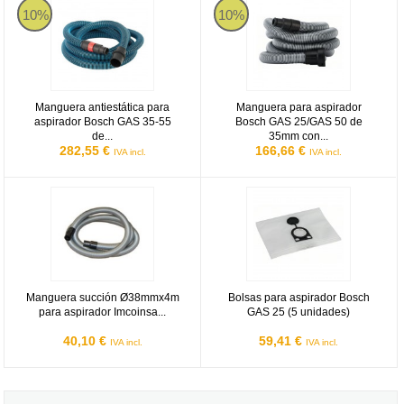
10%
10%
Manguera antiestática para
Manguera para aspirador
aspirador Bosch GAS 35-55
Bosch GAS 25/GAS 50 de
de...
35mm con...
282,55 €
166,66 €
IVA incl.
IVA incl.
Manguera succión Ø38mmx4m para aspirador Imcoinsa 2R613-2
Bolsas para aspirador Bosch GAS 
Manguera succión Ø38mmx4m
Bolsas para aspirador Bosch
para aspirador Imcoinsa...
GAS 25 (5 unidades)
40,10 €
59,41 €
IVA incl.
IVA incl.