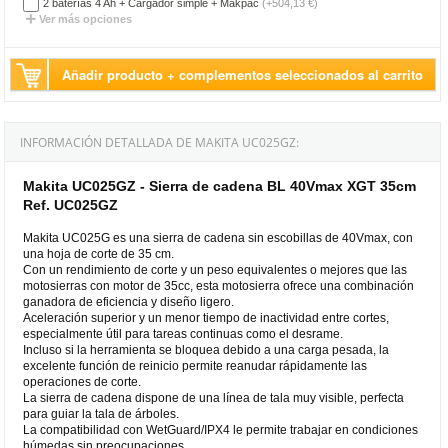
2 baterías 4 Ah + Cargador simple + Makpac
(+504,13 €)
Ver más opciones
Añadir producto + complementos seleccionados al carrito
INFORMACIÓN DETALLADA DE MAKITA UC025GZ:
Makita UC025GZ - Sierra de cadena BL 40Vmax XGT 35cm
Ref. UC025GZ
Makita UC025G es una sierra de cadena sin escobillas de 40Vmax, con
una hoja de corte de 35 cm.
Con un rendimiento de corte y un peso equivalentes o mejores que las
motosierras con motor de 35cc, esta motosierra ofrece una combinación
ganadora de eficiencia y diseño ligero.
Aceleración superior y un menor tiempo de inactividad entre cortes,
especialmente útil para tareas continuas como el desrame.
Incluso si la herramienta se bloquea debido a una carga pesada, la
excelente función de reinicio permite reanudar rápidamente las
operaciones de corte.
La sierra de cadena dispone de una línea de tala muy visible, perfecta
para guiar la tala de árboles.
La compatibilidad con WetGuard/IPX4 le permite trabajar en condiciones
húmedas sin preocupaciones.