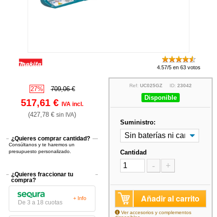
4.57/5 en 63 votos
Ref:
UC025GZ
ID:
23042
27%
709,06 €
Disponible
517,61 €
IVA incl.
(427,78 €
)
sin IVA
Suministro:
¿Quieres comprar cantidad?
Consúltanos y te haremos un
presupuesto personalizado.
Cantidad
-
+
¿Quieres fraccionar tu
compra?
Añadir al carrito
+ Info
De 3 a 18 cuotas
Ver accesorios y complementos