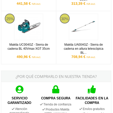
441,58 €
313,39 €
IVA incl.
IVA incl.
Makita UC004GZ
Makita UA004GZ
25%
30%
Makita UC004GZ - Sierra de
Makita UA004GZ - Sierra de
cadena BL 40Vmax XGT 35cm
cadena en altura telescópica
BL...
490,96 €
708,94 €
IVA incl.
IVA incl.
¿POR QUÉ COMPRARLO EN NUESTRA TIENDA?
SERVICIO
COMPRA SEGURA
FACILIDADES EN LA
GARANTIZADO
COMPRA
Tienda de confianza
Atención
Envíos gratuitos
Productos Makita
personalizada