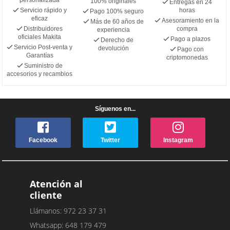
100% originales
Entregas en 24
Servicio rápido y
horas
Pago 100% seguro
eficaz
Asesoramiento en la
Más de 60 años de
Distribuidores
compra
experiencia
oficiales Makita
Pago a plazos
Derecho de
Servicio Post-venta y
devolución
Pago con
Garantías
criptomonedas
Suministro de
accesorios y recambios
Síguenos en...
Facebook
Twitter
Instagram
Atención al
cliente
Llámanos: 972 23 37 31
Whatsapp: 648 179 479