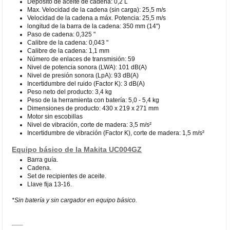
Depósito de aceite de cadena: 0,2 L
Max. Velocidad de la cadena (sin carga): 25,5 m/s
Velocidad de la cadena a máx. Potencia: 25,5 m/s
longitud de la barra de la cadena: 350 mm (14")
Paso de cadena: 0,325 "
Calibre de la cadena: 0,043 "
Calibre de la cadena: 1,1 mm
Número de enlaces de transmisión: 59
Nivel de potencia sonora (LWA): 101 dB(A)
Nivel de presión sonora (LpA): 93 dB(A)
Incertidumbre del ruido (Factor K): 3 dB(A)
Peso neto del producto: 3,4 kg
Peso de la herramienta con batería: 5,0 - 5,4 kg
Dimensiones de producto: 430 x 219 x 271 mm
Motor sin escobillas
Nivel de vibración, corte de madera: 3,5 m/s²
Incertidumbre de vibración (Factor K), corte de madera: 1,5 m/s²
Equipo básico de la Makita UC004GZ
Barra guía.
Cadena.
Set de recipientes de aceite.
Llave fija 13-16.
*Sin batería y sin cargador en equipo básico.