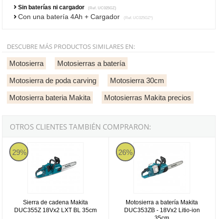
Sin baterías ni cargador
(Ref. UC025GZ)
Con una batería 4Ah + Cargador
(Ref. UC025GZ*)
DESCUBRE MÁS PRODUCTOS SIMILARES EN:
Motosierra
Motosierras a batería
Motosierra de poda carving
Motosierra 30cm
Motosierra bateria Makita
Motosierras Makita precios
OTROS CLIENTES TAMBIÉN COMPRARON:
Sierra de cadena Makita DUC355Z 18Vx2 LXT BL 35cm
Motosierra a batería Makita DUC3
29%
26%
Sierra de cadena Makita
Motosierra a batería Makita
DUC355Z 18Vx2 LXT BL 35cm
DUC353ZB - 18Vx2 Litio-ion
35cm