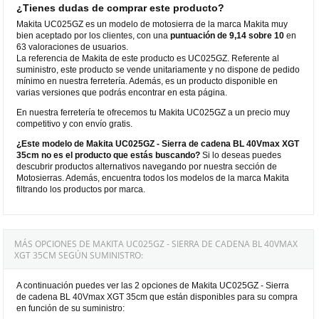
¿Tienes dudas de comprar este producto?
Makita UC025GZ es un modelo de motosierra de la marca Makita muy
bien aceptado por los clientes, con una
puntuación de 9,14 sobre 10
en
63 valoraciones de usuarios.
La referencia de Makita de este producto es UC025GZ. Referente al
suministro, este producto se vende unitariamente y no dispone de pedido
mínimo en nuestra ferretería. Además, es un producto disponible en
varias versiones que podrás encontrar en esta página.
En nuestra ferretería te ofrecemos tu Makita UC025GZ a un precio muy
competitivo y con envío gratis.
¿Este modelo de Makita UC025GZ - Sierra de cadena BL 40Vmax XGT
35cm no es el producto que estás buscando?
Si lo deseas puedes
descubrir productos alternativos navegando por nuestra sección de
Motosierras. Además, encuentra todos los modelos de la marca Makita
filtrando los productos por marca.
MÁS OPCIONES DE MAKITA UC025GZ - SIERRA DE CADENA BL 40VMAX
XGT 35CM SEGÚN SUMINISTRO:
A continuación puedes ver las 2 opciones de Makita UC025GZ - Sierra
de cadena BL 40Vmax XGT 35cm que están disponibles para su compra
en función de su suministro: