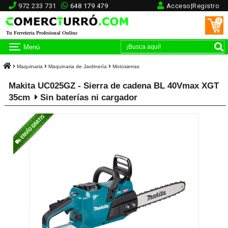
972 233 731
648 179 479
Acceso|Registro
0
Tu Ferretería Profesional Online
Menú
Maquinaria
Maquinaria de Jardinería
Motosierras
Makita UC025GZ - Sierra de cadena BL 40Vmax XGT
35cm
Sin baterías ni cargador