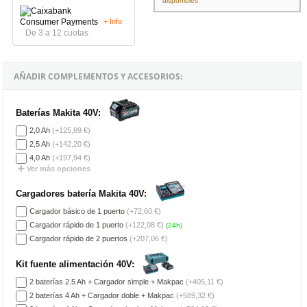
disponibles
+ Info
De 3 a 12 cuotas
AÑADIR COMPLEMENTOS Y ACCESORIOS:
Baterías Makita 40V:
2,0 Ah
(+125,89 €)
2,5 Ah
(+142,20 €)
4,0 Ah
(+197,94 €)
Ver más opciones
Cargadores batería Makita 40V:
Cargador básico de 1 puerto
(+72,60 €)
Cargador rápido de 1 puerto
(+122,08 €)
(24h)
Cargador rápido de 2 puertos
(+207,06 €)
Kit fuente alimentación 40V:
2 baterías 2.5 Ah + Cargador simple + Makpac
(+405,11 €)
2 baterías 4 Ah + Cargador doble + Makpac
(+589,32 €)