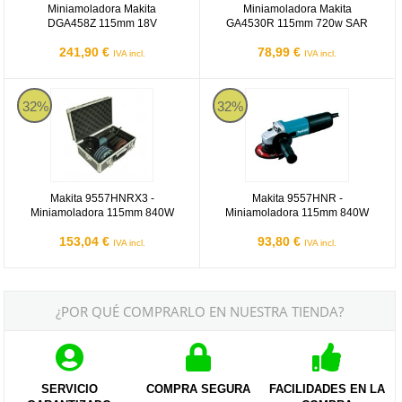
Miniamoladora Makita
Miniamoladora Makita
DGA458Z 115mm 18V
GA4530R 115mm 720w SAR
241,90 €
78,99 €
IVA incl.
IVA incl.
Makita 9557HNRX3
Makita 9557HNR
32%
32%
Makita 9557HNRX3 -
Makita 9557HNR -
Miniamoladora 115mm 840W
Miniamoladora 115mm 840W
153,04 €
93,80 €
IVA incl.
IVA incl.
¿POR QUÉ COMPRARLO EN NUESTRA TIENDA?
SERVICIO
COMPRA SEGURA
FACILIDADES EN LA