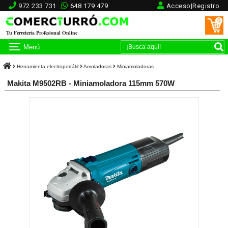
972 233 731
648 179 479
Acceso|Registro
0
Tu Ferretería Profesional Online
Menú
Herramienta electroportátil
Amoladoras
Miniamoladoras
Makita M9502RB - Miniamoladora 115mm 570W