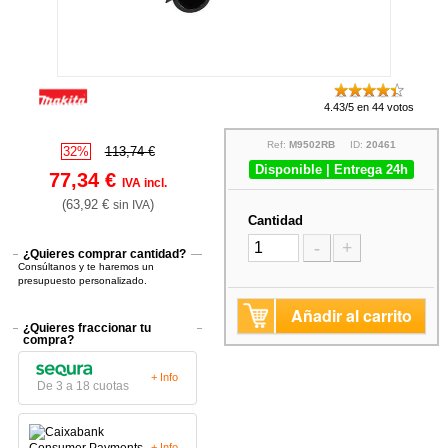
4.43/5 en 44 votos
Ref:
M9502RB
ID:
20461
32%
113,74 €
Disponible | Entrega 24h
77,34 €
IVA incl.
(63,92 €
)
sin IVA
Cantidad
-
+
¿Quieres comprar cantidad?
Consúltanos y te haremos un
presupuesto personalizado.
Añadir al carrito
¿Quieres fraccionar tu
compra?
+ Info
De 3 a 18 cuotas
+ Info