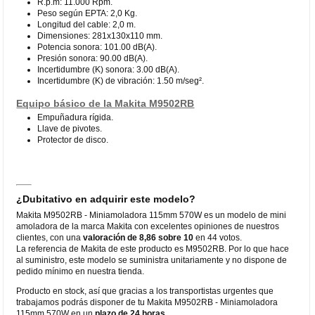
R.p.m: 11.000 Rpm.
Peso según EPTA: 2,0 Kg.
Longitud del cable: 2,0 m.
Dimensiones: 281x130x110 mm.
Potencia sonora: 101.00 dB(A).
Presión sonora: 90.00 dB(A).
Incertidumbre (K) sonora: 3.00 dB(A).
Incertidumbre (K) de vibración: 1.50 m/seg².
Equipo básico de la Makita M9502RB
Empuñadura rígida.
Llave de pivotes.
Protector de disco.
¿Dubitativo en adquirir este modelo?
Makita M9502RB - Miniamoladora 115mm 570W es un modelo de mini
amoladora de la marca Makita con excelentes opiniones de nuestros
clientes, con una
valoración de 8,86 sobre 10
en 44 votos.
La referencia de Makita de este producto es M9502RB. Por lo que hace
al suministro, este modelo se suministra unitariamente y no dispone de
pedido mínimo en nuestra tienda.
Producto en stock, así que gracias a los transportistas urgentes que
trabajamos podrás disponer de tu Makita M9502RB - Miniamoladora
115mm 570W en un
plazo de 24 horas
.