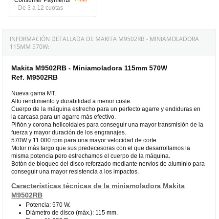
De 3 a 12 cuotas
INFORMACIÓN DETALLADA DE MAKITA M9502RB - MINIAMOLADORA
115MM 570W:
Makita M9502RB - Miniamoladora 115mm 570W
Ref. M9502RB
Nueva gama MT.
Alto rendimiento y durabilidad a menor coste.
Cuerpo de la máquina estrecho para un perfecto agarre y endiduras en
la carcasa para un agarre más efectivo.
Piñón y corona helicoidales para conseguir una mayor transmisión de la
fuerza y mayor duración de los engranajes.
570W y 11.000 rpm para una mayor velocidad de corte.
Motor más largo que sus predecesoras con el que desarrollamos la
misma potencia pero estrechamos el cuerpo de la máquina.
Botón de bloqueo del disco reforzado mediante nervios de aluminio para
conseguir una mayor resistencia a los impactos.
Características técnicas de la miniamoladora Makita
M9502RB
Potencia: 570 W.
Diámetro de disco (máx.): 115 mm.