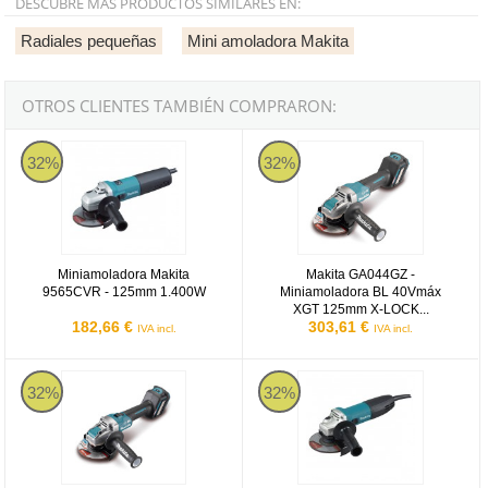
DESCUBRE MÁS PRODUCTOS SIMILARES EN:
Radiales pequeñas
Mini amoladora Makita
OTROS CLIENTES TAMBIÉN COMPRARON:
Miniamoladora Makita 9565CVR - 125mm 1.400W
Makita GA044GZ
32%
32%
Miniamoladora Makita
Makita GA044GZ -
9565CVR - 125mm 1.400W
Miniamoladora BL 40Vmáx
XGT 125mm X-LOCK...
182,66 €
303,61 €
IVA incl.
IVA incl.
Makita GA041GZ
Miniamoladora Makita GA5030R
32%
32%