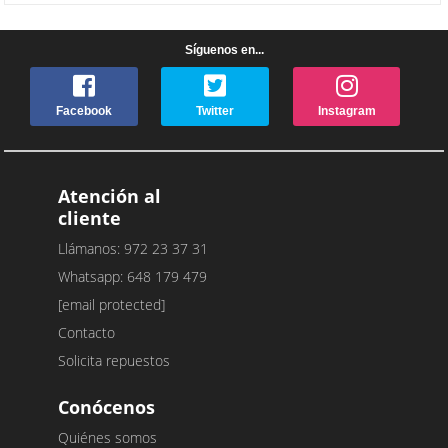
Síguenos en...
Facebook
Twitter
Instagram
Atención al
cliente
Llámanos: 972 23 37 31
Whatsapp: 648 179 479
[email protected]
Contacto
Solicita repuestos
Conócenos
Quiénes somos