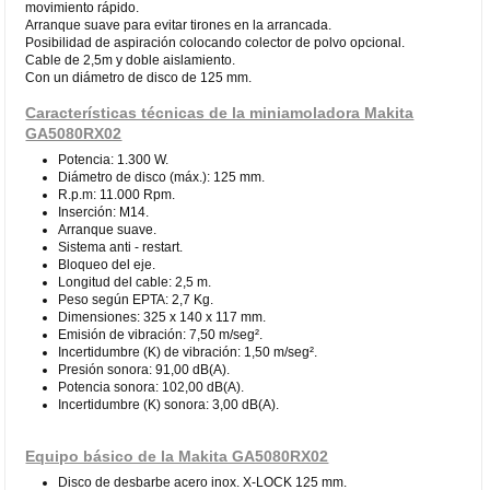
movimiento rápido.
Arranque suave para evitar tirones en la arrancada.
Posibilidad de aspiración colocando colector de polvo opcional.
Cable de 2,5m y doble aislamiento.
Con un diámetro de disco de 125 mm.
Características técnicas de la miniamoladora Makita
GA5080RX02
Potencia: 1.300 W.
Diámetro de disco (máx.): 125 mm.
R.p.m: 11.000 Rpm.
Inserción: M14.
Arranque suave.
Sistema anti - restart.
Bloqueo del eje.
Longitud del cable: 2,5 m.
Peso según EPTA: 2,7 Kg.
Dimensiones: 325 x 140 x 117 mm.
Emisión de vibración: 7,50 m/seg².
Incertidumbre (K) de vibración: 1,50 m/seg².
Presión sonora: 91,00 dB(A).
Potencia sonora: 102,00 dB(A).
Incertidumbre (K) sonora: 3,00 dB(A).
Equipo básico de la Makita GA5080RX02
Disco de desbarbe acero inox. X-LOCK 125 mm.