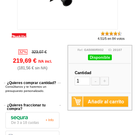
4.51/5 en 84 votos
Ref:
GA5080RX02
ID:
20107
32%
323,07 €
Disponible
219,69 €
IVA incl.
(181,56 €
)
sin IVA
Cantidad
-
+
¿Quieres comprar cantidad?
Consúltanos y te haremos un
presupuesto personalizado.
Añadir al carrito
¿Quieres fraccionar tu
compra?
+ Info
De 3 a 18 cuotas