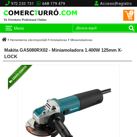
972 233 731
648 179 479
Acceso|Registro
0
Tu Ferretería Profesional Online
Menú
Herramienta electroportátil
Amoladoras
Miniamoladoras
Makita GA5080RX02 - Miniamoladora 1.400W 125mm X-
LOCK