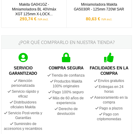
Makita GA041GZ -
Miniamoladora Makita
Miniamoladora BL 40Vmáx
GA5030R - 125mm 720W SAR
XGT 125mm X-LOCK...
293,74 €
80,63 €
IVA incl.
IVA incl.
¿POR QUÉ COMPRARLO EN NUESTRA TIENDA?
SERVICIO
COMPRA SEGURA
FACILIDADES EN LA
GARANTIZADO
COMPRA
Tienda de confianza
Atención
Envíos gratuitos
Productos Makita
personalizada
100% originales
Entregas en 24
Servicio rápido y
horas
Pago 100% seguro
eficaz
Asesoramiento en la
Más de 60 años de
Distribuidores
compra
experiencia
oficiales Makita
Pago a plazos
Derecho de
Servicio Post-venta y
devolución
Pago con
Garantías
criptomonedas
Suministro de
accesorios y recambios