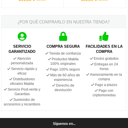
¿POR QUÉ COMPRARLO EN NUESTRA TIENDA?
SERVICIO
COMPRA SEGURA
FACILIDADES EN LA
GARANTIZADO
COMPRA
Tienda de confianza
Atención
Envíos gratuitos
Productos Makita
personalizada
100% originales
Entregas en 24
Servicio rápido y
horas
Pago 100% seguro
eficaz
Asesoramiento en la
Más de 60 años de
Distribuidores
compra
experiencia
oficiales Makita
Pago a plazos
Derecho de
Servicio Post-venta y
devolución
Pago con
Garantías
criptomonedas
Suministro de
accesorios y recambios
Síguenos en...