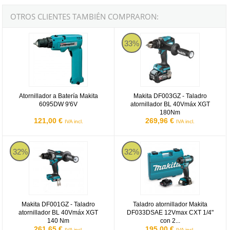
OTROS CLIENTES TAMBIÉN COMPRARON:
Atornillador a Batería Makita 6095DW 9'6V
Makita DF003GZ
33%
Atornillador a Batería Makita
Makita DF003GZ - Taladro
6095DW 9'6V
atornillador BL 40Vmáx XGT
180Nm
121,00 €
269,96 €
IVA incl.
IVA incl.
Makita DF001GZ - Taladro atornillador BL 40Vmáx XGT 140 Nm
Taladro atornillador Makita DF03
32%
32%
Makita DF001GZ - Taladro
Taladro atornillador Makita
atornillador BL 40Vmáx XGT
DF033DSAE 12Vmax CXT 1/4"
140 Nm
con 2...
261,65 €
195,00 €
IVA incl.
IVA incl.