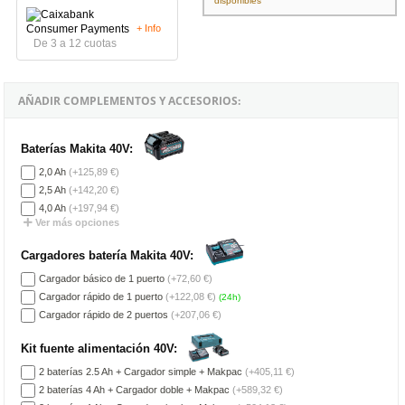
disponibles
+ Info
De 3 a 12 cuotas
AÑADIR COMPLEMENTOS Y ACCESORIOS:
Baterías Makita 40V:
2,0 Ah
(+125,89 €)
2,5 Ah
(+142,20 €)
4,0 Ah
(+197,94 €)
Ver más opciones
Cargadores batería Makita 40V:
Cargador básico de 1 puerto
(+72,60 €)
Cargador rápido de 1 puerto
(+122,08 €)
(24h)
Cargador rápido de 2 puertos
(+207,06 €)
Kit fuente alimentación 40V:
2 baterías 2.5 Ah + Cargador simple + Makpac
(+405,11 €)
2 baterías 4 Ah + Cargador doble + Makpac
(+589,32 €)