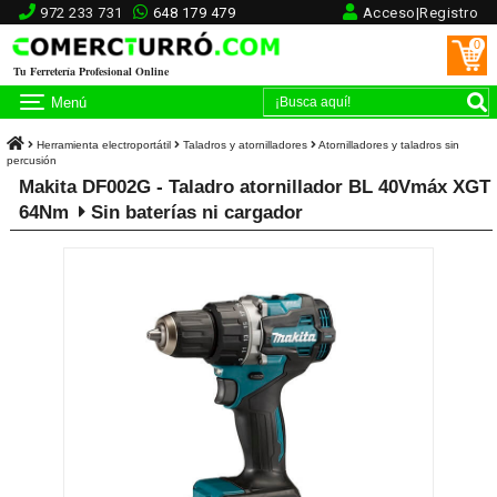
972 233 731
648 179 479
Acceso|Registro
0
Tu Ferretería Profesional Online
Menú
Herramienta electroportátil
Taladros y atornilladores
Atornilladores y taladros sin
percusión
Makita DF002G - Taladro atornillador BL 40Vmáx XGT
64Nm
Sin baterías ni cargador