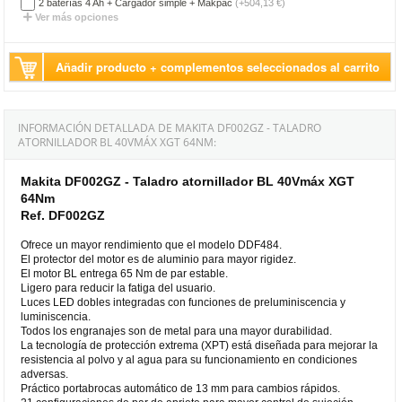
2 baterías 4 Ah + Cargador simple + Makpac
(+504,13 €)
Ver más opciones
Añadir producto + complementos seleccionados al carrito
INFORMACIÓN DETALLADA DE MAKITA DF002GZ - TALADRO
ATORNILLADOR BL 40VMÁX XGT 64NM:
Makita DF002GZ - Taladro atornillador BL 40Vmáx XGT
64Nm
Ref. DF002GZ
Ofrece un mayor rendimiento que el modelo DDF484.
El protector del motor es de aluminio para mayor rigidez.
El motor BL entrega 65 Nm de par estable.
Ligero para reducir la fatiga del usuario.
Luces LED dobles integradas con funciones de preluminiscencia y
luminiscencia.
Todos los engranajes son de metal para una mayor durabilidad.
La tecnología de protección extrema (XPT) está diseñada para mejorar la
resistencia al polvo y al agua para su funcionamiento en condiciones
adversas.
Práctico portabrocas automático de 13 mm para cambios rápidos.