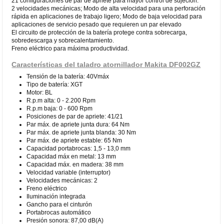
21 configuraciones de par de apriete para mayor control de sujeción.
2 velocidades mecánicas; Modo de alta velocidad para una perforación
rápida en aplicaciones de trabajo ligero; Modo de baja velocidad para
aplicaciones de servicio pesado que requieren un par elevado
El circuito de protección de la batería protege contra sobrecarga,
sobredescarga y sobrecalentamiento.
Freno eléctrico para máxima productividad.
Características del taladro atornillador Makita DF002GZ
Tensión de la batería: 40Vmáx
Tipo de batería: XGT
Motor: BL
R.p.m alta: 0 - 2.200 Rpm
R.p.m baja: 0 - 600 Rpm
Posiciones de par de apriete: 41/21
Par máx. de apriete junta dura: 64 Nm
Par máx. de apriete junta blanda: 30 Nm
Par máx. de apriete estable: 65 Nm
Capacidad portabrocas: 1,5 - 13,0 mm
Capacidad máx en metal: 13 mm
Capacidad máx. en madera: 38 mm
Velocidad variable (interruptor)
Velocidades mecánicas: 2
Freno eléctrico
Iluminación integrada
Gancho para el cinturón
Portabrocas automático
Presión sonora: 87,00 dB(A)