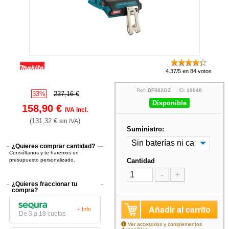
4.37/5 en 84 votos
Ref:
DF002GZ
ID:
19040
33%
237,16 €
Disponible
158,90 €
IVA incl.
(131,32 €
)
sin IVA
Suministro:
¿Quieres comprar cantidad?
Consúltanos y te haremos un
presupuesto personalizado.
Cantidad
-
+
¿Quieres fraccionar tu
compra?
Añadir al carrito
+ Info
De 3 a 18 cuotas
Ver accesorios y complementos