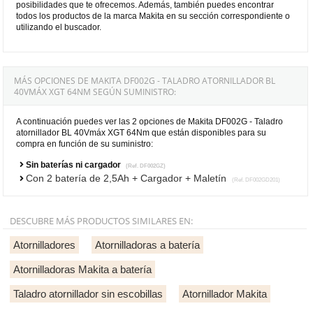
posibilidades que te ofrecemos. Además, también puedes encontrar
todos los productos de la marca Makita en su sección correspondiente o
utilizando el buscador.
MÁS OPCIONES DE MAKITA DF002G - TALADRO ATORNILLADOR BL
40VMÁX XGT 64NM SEGÚN SUMINISTRO:
A continuación puedes ver las 2 opciones de Makita DF002G - Taladro
atornillador BL 40Vmáx XGT 64Nm que están disponibles para su
compra en función de su suministro:
Sin baterías ni cargador
(Ref. DF002GZ)
Con 2 batería de 2,5Ah + Cargador + Maletín
(Ref. DF002GD201)
DESCUBRE MÁS PRODUCTOS SIMILARES EN:
Atornilladores
Atornilladoras a batería
Atornilladoras Makita a batería
Taladro atornillador sin escobillas
Atornillador Makita