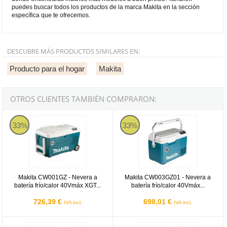
puedes buscar todos los productos de la marca Makita en la sección
específica que te ofrecemos.
DESCUBRE MÁS PRODUCTOS SIMILARES EN:
Producto para el hogar
Makita
OTROS CLIENTES TAMBIÉN COMPRARON:
Makita CW001GZ - Nevera a batería frío/calor 40Vmáx XGT AC/D
Makita CW003GZ01 - Nevera a ba
33%
33%
Makita CW001GZ - Nevera a
Makita CW003GZ01 - Nevera a
batería frío/calor 40Vmáx XGT...
batería frío/calor 40Vmáx...
726,39 €
698,01 €
IVA incl.
IVA incl.
Nevera camping portátil de 30 litros
Nevera camping portátil de 10 litro