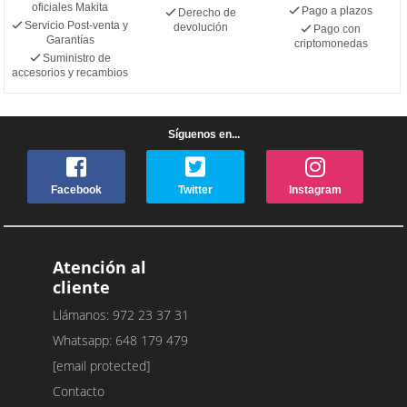
oficiales Makita
Pago a plazos
Derecho de
Servicio Post-venta y
devolución
Pago con
Garantías
criptomonedas
Suministro de
accesorios y recambios
Síguenos en...
Facebook
Twitter
Instagram
Atención al
cliente
Llámanos: 972 23 37 31
Whatsapp: 648 179 479
[email protected]
Contacto