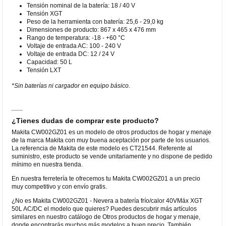
Tensión nominal de la batería: 18 / 40 V
Tensión XGT
Peso de la herramienta con batería: 25,6 - 29,0 kg
Dimensiones de producto: 867 x 465 x 476 mm
Rango de temperatura: -18 - +60 °C
Voltaje de entrada AC: 100 - 240 V
Voltaje de entrada DC: 12 / 24 V
Capacidad: 50 L
Tensión LXT
*Sin baterías ni cargador en equipo básico.
¿Tienes dudas de comprar este producto?
Makita CW002GZ01 es un modelo de otros productos de hogar y menaje
de la marca Makita con muy buena aceptación por parte de los usuarios.
La referencia de Makita de este modelo es CT21544. Referente al
suministro, este producto se vende unitariamente y no dispone de pedido
mínimo en nuestra tienda.
En nuestra ferretería te ofrecemos tu Makita CW002GZ01 a un precio
muy competitivo y con envío gratis.
¿No es Makita CW002GZ01 - Nevera a batería frío/calor 40VMáx XGT
50L AC/DC el modelo que quieres? Puedes descubrir más artículos
similares en nuestro catálogo de Otros productos de hogar y menaje,
donde encontrarás muchos más modelos a buen precio. También