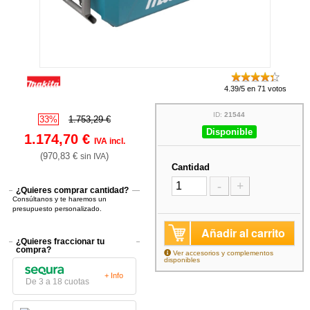
4.39/5 en 71 votos
ID:
21544
33%
1.753,29 €
Disponible
1.174,70 €
IVA incl.
(970,83 €
)
sin IVA
Cantidad
-
+
¿Quieres comprar cantidad?
Consúltanos y te haremos un
presupuesto personalizado.
Añadir al carrito
¿Quieres fraccionar tu
compra?
Ver accesorios y complementos
disponibles
+ Info
De 3 a 18 cuotas