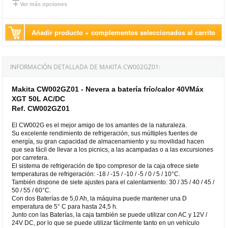
Ver más opciones
Añadir producto + complementos seleccionados al carrito
INFORMACIÓN DETALLADA DE MAKITA CW002GZ01:
Makita CW002GZ01 - Nevera a batería frío/calor 40VMáx
XGT 50L AC/DC
Ref. CW002GZ01
El CW002G es el mejor amigo de los amantes de la naturaleza.
Su excelente rendimiento de refrigeración, sus múltiples fuentes de
energía, su gran capacidad de almacenamiento y su movilidad hacen
que sea fácil de llevar a los picnics, a las acampadas o a las excursiones
por carretera.
El sistema de refrigeración de tipo compresor de la caja ofrece siete
temperaturas de refrigeración: -18 / -15 / -10 / -5 / 0 / 5 / 10°C.
También dispone de siete ajustes para el calentamiento: 30 / 35 / 40 / 45 /
50 / 55 / 60°C.
Con dos Baterías de 5,0 Ah, la máquina puede mantener una D
emperatura de 5° C para hasta 24,5 h.
Junto con las Baterías, la caja también se puede utilizar con AC y 12V /
24V DC, por lo que se puede utilizar fácilmente tanto en un vehículo