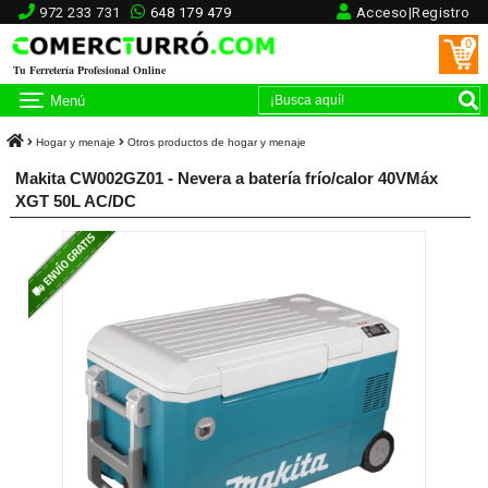
972 233 731
648 179 479
Acceso|Registro
0
Tu Ferretería Profesional Online
Menú
Hogar y menaje
Otros productos de hogar y menaje
Makita CW002GZ01 - Nevera a batería frío/calor 40VMáx
XGT 50L AC/DC