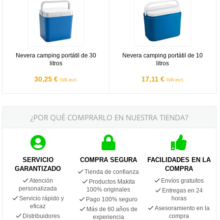
Nevera camping portátil de 30
Nevera camping portátil de 10
litros
litros
30,25 €
17,11 €
IVA incl.
IVA incl.
¿POR QUÉ COMPRARLO EN NUESTRA TIENDA?
SERVICIO
COMPRA SEGURA
FACILIDADES EN LA
GARANTIZADO
COMPRA
Tienda de confianza
Atención
Envíos gratuitos
Productos Makita
personalizada
100% originales
Entregas en 24
Servicio rápido y
horas
Pago 100% seguro
eficaz
Asesoramiento en la
Más de 60 años de
Distribuidores
compra
experiencia