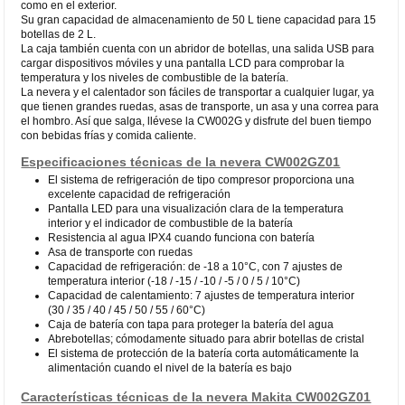
como en el exterior.
Su gran capacidad de almacenamiento de 50 L tiene capacidad para 15
botellas de 2 L.
La caja también cuenta con un abridor de botellas, una salida USB para
cargar dispositivos móviles y una pantalla LCD para comprobar la
temperatura y los niveles de combustible de la batería.
La nevera y el calentador son fáciles de transportar a cualquier lugar, ya
que tienen grandes ruedas, asas de transporte, un asa y una correa para
el hombro. Así que salga, llévese la CW002G y disfrute del buen tiempo
con bebidas frías y comida caliente.
Especificaciones técnicas de la nevera CW002GZ01
El sistema de refrigeración de tipo compresor proporciona una
excelente capacidad de refrigeración
Pantalla LED para una visualización clara de la temperatura
interior y el indicador de combustible de la batería
Resistencia al agua IPX4 cuando funciona con batería
Asa de transporte con ruedas
Capacidad de refrigeración: de -18 a 10°C, con 7 ajustes de
temperatura interior (-18 / -15 / -10 / -5 / 0 / 5 / 10°C)
Capacidad de calentamiento: 7 ajustes de temperatura interior
(30 / 35 / 40 / 45 / 50 / 55 / 60°C)
Caja de batería con tapa para proteger la batería del agua
Abrebotellas; cómodamente situado para abrir botellas de cristal
El sistema de protección de la batería corta automáticamente la
alimentación cuando el nivel de la batería es bajo
Características técnicas de la nevera Makita CW002GZ01