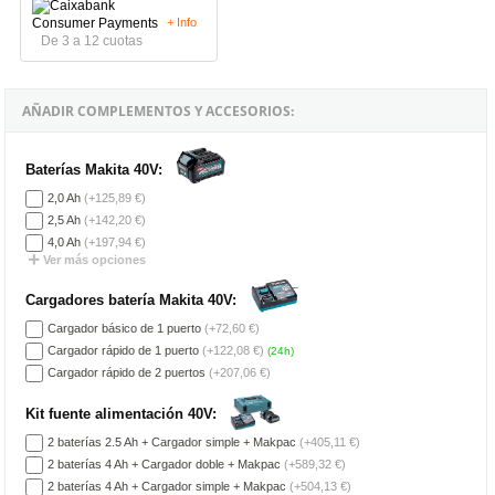
+ Info
De 3 a 12 cuotas
AÑADIR COMPLEMENTOS Y ACCESORIOS:
Baterías Makita 40V:
2,0 Ah
(+125,89 €)
2,5 Ah
(+142,20 €)
4,0 Ah
(+197,94 €)
Ver más opciones
Cargadores batería Makita 40V:
Cargador básico de 1 puerto
(+72,60 €)
Cargador rápido de 1 puerto
(+122,08 €)
(24h)
Cargador rápido de 2 puertos
(+207,06 €)
Kit fuente alimentación 40V:
2 baterías 2.5 Ah + Cargador simple + Makpac
(+405,11 €)
2 baterías 4 Ah + Cargador doble + Makpac
(+589,32 €)
2 baterías 4 Ah + Cargador simple + Makpac
(+504,13 €)