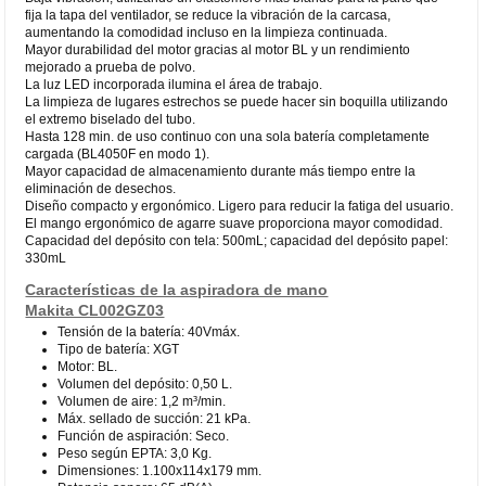
fija la tapa del ventilador, se reduce la vibración de la carcasa,
aumentando la comodidad incluso en la limpieza continuada.
Mayor durabilidad del motor gracias al motor BL y un rendimiento
mejorado a prueba de polvo.
La luz LED incorporada ilumina el área de trabajo.
La limpieza de lugares estrechos se puede hacer sin boquilla utilizando
el extremo biselado del tubo.
Hasta 128 min. de uso continuo con una sola batería completamente
cargada (BL4050F en modo 1).
Mayor capacidad de almacenamiento durante más tiempo entre la
eliminación de desechos.
Diseño compacto y ergonómico. Ligero para reducir la fatiga del usuario.
El mango ergonómico de agarre suave proporciona mayor comodidad.
Capacidad del depósito con tela: 500mL; capacidad del depósito papel:
330mL
Características de la aspiradora de mano
Makita CL002GZ03
Tensión de la batería: 40Vmáx.
Tipo de batería: XGT
Motor: BL.
Volumen del depósito: 0,50 L.
Volumen de aire: 1,2 m³/min.
Máx. sellado de succión: 21 kPa.
Función de aspiración: Seco.
Peso según EPTA: 3,0 Kg.
Dimensiones: 1.100x114x179 mm.