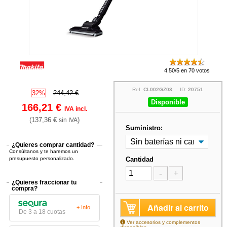
4.50/5 en 70 votos
Ref:
CL002GZ03
ID:
20751
32%
244,42 €
Disponible
166,21 €
IVA incl.
(137,36 €
)
sin IVA
Suministro:
¿Quieres comprar cantidad?
Consúltanos y te haremos un
presupuesto personalizado.
Cantidad
-
+
¿Quieres fraccionar tu
compra?
Añadir al carrito
+ Info
De 3 a 18 cuotas
Ver accesorios y complementos