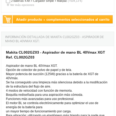
2 baterías 4 Ah + Cargador simple + Makpac
(+504,13 €)
Ver más opciones
Añadir producto + complementos seleccionados al carrito
INFORMACIÓN DETALLADA DE MAKITA CL002GZ03 - ASPIRADOR DE
MANO BL 40VMAX XGT:
Makita CL002GZ03 - Aspirador de mano BL 40Vmax XGT
Ref. CL002GZ03
Aspirador de mano BL 40Vmax XGT.
Opción de colector de polvo de papel y de tela.
Mayor potencia de succión (125W) gracias a la batería de XGT de
40Vmáx.
Se ha conseguido una limpieza más silenciosa debido a la modificación
de la estructura del flujo de aire.
4 modos de velocidad con función de memoria.
Boquilla rediseñada para una aspiración más cómoda.
Funciones más avanzadas para uso profesional.
El motor BL se controla electrónicamente para optimizar el uso de
energía de la batería para
un mayor tiempo de funcionamiento por carga.
Baja vibración; utilizando un elastómero más blando para la parte que