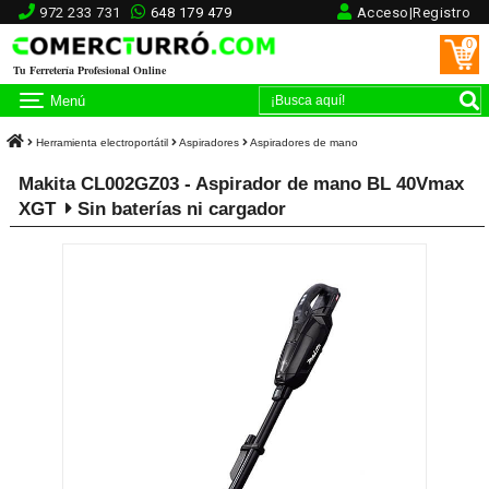
972 233 731
648 179 479
Acceso|Registro
0
Tu Ferretería Profesional Online
Menú
Herramienta electroportátil
Aspiradores
Aspiradores de mano
Makita CL002GZ03 - Aspirador de mano BL 40Vmax
XGT
Sin baterías ni cargador