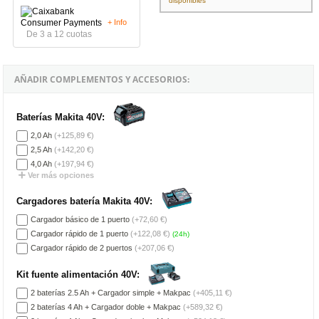
disponibles
+ Info
De 3 a 12 cuotas
AÑADIR COMPLEMENTOS Y ACCESORIOS:
Baterías Makita 40V:
2,0 Ah
(+125,89 €)
2,5 Ah
(+142,20 €)
4,0 Ah
(+197,94 €)
Ver más opciones
Cargadores batería Makita 40V:
Cargador básico de 1 puerto
(+72,60 €)
Cargador rápido de 1 puerto
(+122,08 €)
(24h)
Cargador rápido de 2 puertos
(+207,06 €)
Kit fuente alimentación 40V:
2 baterías 2.5 Ah + Cargador simple + Makpac
(+405,11 €)
2 baterías 4 Ah + Cargador doble + Makpac
(+589,32 €)