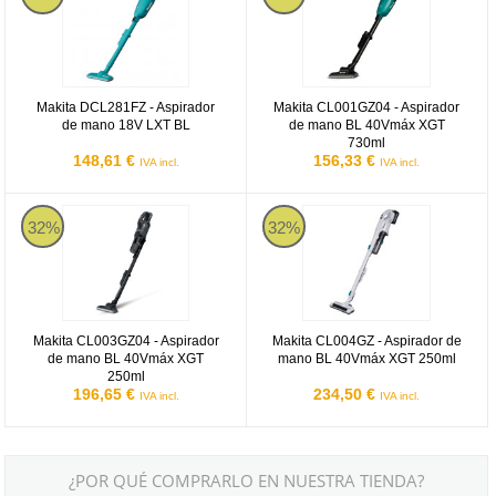
Makita DCL281FZ - Aspirador
Makita CL001GZ04 - Aspirador
de mano 18V LXT BL
de mano BL 40Vmáx XGT
730ml
148,61 €
156,33 €
IVA incl.
IVA incl.
Makita CL003GZ04
Makita CL004GZ - Aspirador de
32%
32%
Makita CL003GZ04 - Aspirador
Makita CL004GZ - Aspirador de
de mano BL 40Vmáx XGT
mano BL 40Vmáx XGT 250ml
250ml
196,65 €
234,50 €
IVA incl.
IVA incl.
¿POR QUÉ COMPRARLO EN NUESTRA TIENDA?