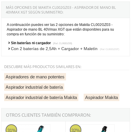
MÁS OPCIONES DE MAKITA CL002GZ03 - ASPIRADOR DE MANO BL
40VMAX XGT SEGÚN SUMINISTRO:
A continuación puedes ver las 2 opciones de Makita CL002GZ03 -
Aspirador de mano BL 40Vmax XGT que están disponibles para su
compra en función de su suministro:
Sin baterías ni cargador
(Ref. CL002GZ03)
Con 2 baterías de 2,5Ah + Cargador + Maletín
(Ref. CL002GZ03*)
DESCUBRE MÁS PRODUCTOS SIMILARES EN:
Aspiradores de mano potentes
Aspirador industrial de batería
Aspirador industrial de batería Makita
Aspirador Makita
OTROS CLIENTES TAMBIÉN COMPRARON:
Makita DCL281FZ - Aspirador de mano 18V LXT BL
Makita CL001GZ04 - Aspirador 
31%
32%