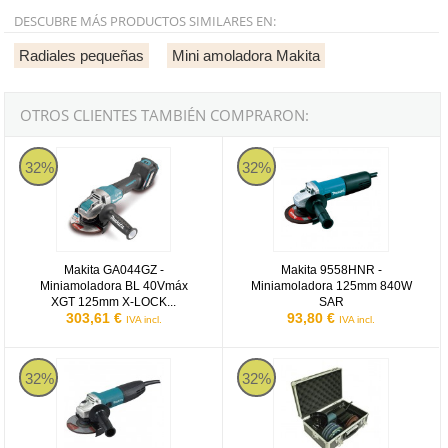
DESCUBRE MÁS PRODUCTOS SIMILARES EN:
Radiales pequeñas
Mini amoladora Makita
OTROS CLIENTES TAMBIÉN COMPRARON:
Makita GA044GZ
Makita 9558HNR
32%
32%
Makita GA044GZ -
Makita 9558HNR -
Miniamoladora BL 40Vmáx
Miniamoladora 125mm 840W
XGT 125mm X-LOCK...
SAR
303,61 €
93,80 €
IVA incl.
IVA incl.
Miniamoladora Makita GA5030R - 125mm 720W SAR
Makita 9557HNRX3
32%
32%