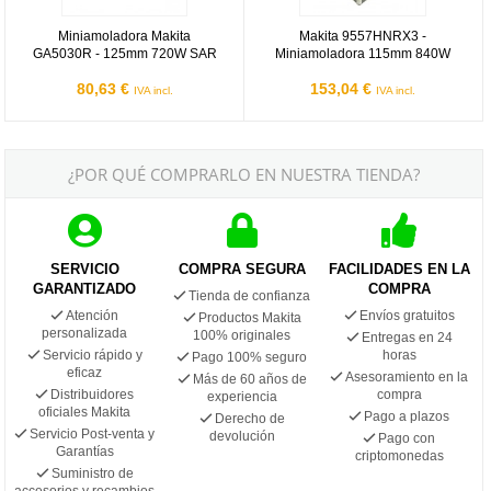
Miniamoladora Makita
Makita 9557HNRX3 -
GA5030R - 125mm 720W SAR
Miniamoladora 115mm 840W
80,63 €
153,04 €
IVA incl.
IVA incl.
¿POR QUÉ COMPRARLO EN NUESTRA TIENDA?
SERVICIO
COMPRA SEGURA
FACILIDADES EN LA
GARANTIZADO
COMPRA
Tienda de confianza
Atención
Envíos gratuitos
Productos Makita
personalizada
100% originales
Entregas en 24
Servicio rápido y
horas
Pago 100% seguro
eficaz
Asesoramiento en la
Más de 60 años de
Distribuidores
compra
experiencia
oficiales Makita
Pago a plazos
Derecho de
Servicio Post-venta y
devolución
Pago con
Garantías
criptomonedas
Suministro de
accesorios y recambios