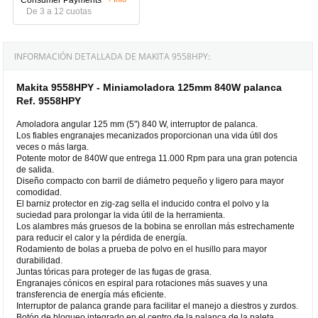
De 3 a 12 cuotas
INFORMACIÓN DETALLADA DE MAKITA 9558HPY:
Makita 9558HPY - Miniamoladora 125mm 840W palanca
Ref. 9558HPY
Amoladora angular 125 mm (5") 840 W, interruptor de palanca.
Los fiables engranajes mecanizados proporcionan una vida útil dos
veces o más larga.
Potente motor de 840W que entrega 11.000 Rpm para una gran potencia
de salida.
Diseño compacto con barril de diámetro pequeño y ligero para mayor
comodidad.
El barniz protector en zig-zag sella el inducido contra el polvo y la
suciedad para prolongar la vida útil de la herramienta.
Los alambres más gruesos de la bobina se enrollan más estrechamente
para reducir el calor y la pérdida de energía.
Rodamiento de bolas a prueba de polvo en el husillo para mayor
durabilidad.
Juntas tóricas para proteger de las fugas de grasa.
Engranajes cónicos en espiral para rotaciones más suaves y una
transferencia de energía más eficiente.
Interruptor de palanca grande para facilitar el manejo a diestros y zurdos.
Botón de bloqueo integrado en el centro de la palanca de la paleta.