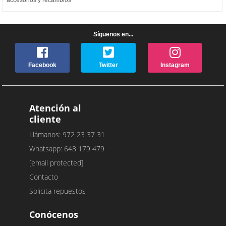
Síguenos en...
Facebook
Twitter
Instagram
Atención al
cliente
Llámanos: 972 23 37 31
Whatsapp: 648 179 479
[email protected]
Contacto
Solicita repuestos
Conócenos