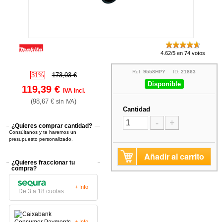
4.62/5 en 74 votos
Ref:
9558HPY
ID:
21863
31%
173,03 €
Disponible
119,39 €
IVA incl.
(98,67 €
)
sin IVA
Cantidad
-
+
¿Quieres comprar cantidad?
Consúltanos y te haremos un
presupuesto personalizado.
Añadir al carrito
¿Quieres fraccionar tu
compra?
+ Info
De 3 a 18 cuotas
+ Info