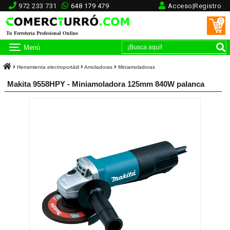
972 233 731
648 179 479
Acceso|Registro
0
Tu Ferretería Profesional Online
Menú
Herramienta electroportátil
Amoladoras
Miniamoladoras
Makita 9558HPY - Miniamoladora 125mm 840W palanca