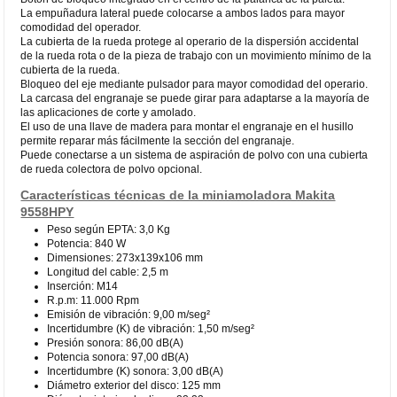
La empuñadura lateral puede colocarse a ambos lados para mayor
comodidad del operador.
La cubierta de la rueda protege al operario de la dispersión accidental
de la rueda rota o de la pieza de trabajo con un movimiento mínimo de la
cubierta de la rueda.
Bloqueo del eje mediante pulsador para mayor comodidad del operario.
La carcasa del engranaje se puede girar para adaptarse a la mayoría de
las aplicaciones de corte y amolado.
El uso de una llave de madera para montar el engranaje en el husillo
permite reparar más fácilmente la sección del engranaje.
Puede conectarse a un sistema de aspiración de polvo con una cubierta
de rueda colectora de polvo opcional.
Características técnicas de la miniamoladora Makita
9558HPY
Peso según EPTA: 3,0 Kg
Potencia: 840 W
Dimensiones: 273x139x106 mm
Longitud del cable: 2,5 m
Inserción: M14
R.p.m: 11.000 Rpm
Emisión de vibración: 9,00 m/seg²
Incertidumbre (K) de vibración: 1,50 m/seg²
Presión sonora: 86,00 dB(A)
Potencia sonora: 97,00 dB(A)
Incertidumbre (K) sonora: 3,00 dB(A)
Diámetro exterior del disco: 125 mm