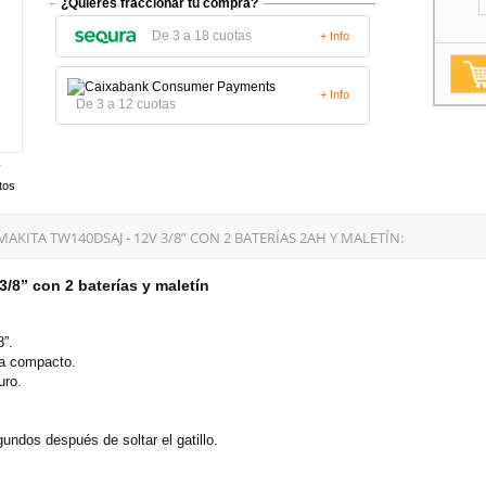
¿Quieres fraccionar tu compra?
De 3 a 18 cuotas
+ Info
+ Info
De 3 a 12 cuotas
tos
ITA TW140DSAJ - 12V 3/8” CON 2 BATERÍAS 2AH Y MALETÍN:
8” con 2 baterías y maletín
8”.
ra compacto.
uro.
undos después de soltar el gatillo.