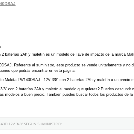
W140DSAJ
?
2 baterías 2Ah y maletín es un modelo de llave de impacto de la marca Maki
DSAJ. Referente al suministro, este producto se vende unitariamente y no d
siones que podrás encontrar en esta página.
acto Makita TW140DSAJ - 12V 3/8” con 2 baterías 2Ah y maletín a un precio m
” con 2 baterías 2Ah y maletín el modelo que quieres? Puedes descubrir má
s modelos a buen precio. También puedes buscar todos los productos de la 
40D 12V 3/8” SEGÚN SUMINISTRO: