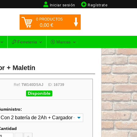
Iniciar sesión
Regístrate
0
PRODUCTOS
0,00
€
Ferretería
Marcas
r + Maletín
Ref:
TW140DSAJ
ID:
16739
Disponible
Suministro:
Cantidad