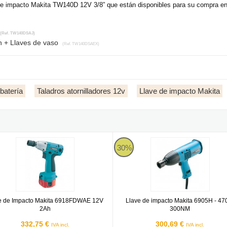
ve impacto Makita TW140D 12V 3/8” que están disponibles para su compra en 
(Ref. TW140DSAJ)
n + Llaves de vaso
(Ref. TW140DSAEX)
batería
Taladros atornilladores 12v
Llave de impacto Makita
etín - Llave de impacto BL 40Vmax XGT 1/2" 1700Nm
 de Impacto Makita 6918FDWAE 12V 2Ah
Llave de impacto Makita 6905H 
30%
e de Impacto Makita 6918FDWAE 12V
Llave de impacto Makita 6905H - 4
2Ah
300NM
332,75 €
300,69 €
IVA incl.
IVA incl.