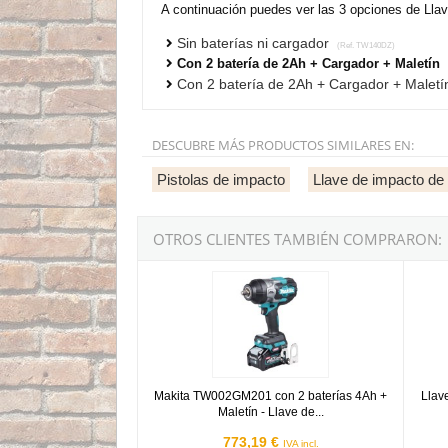
A continuación puedes ver las 3 opciones de Lla
Sin baterías ni cargador
(Ref. TW140DZ)
Con 2 batería de 2Ah + Cargador + Maletín
Con 2 batería de 2Ah + Cargador + Maletí
DESCUBRE MÁS PRODUCTOS SIMILARES EN:
Pistolas de impacto
Llave de impacto de 
OTROS CLIENTES TAMBIÉN COMPRARON:
Makita TW002GM201 con 2 baterías 4Ah + Mal
Llave
Makita TW002GM201 con 2 baterías 4Ah +
Llav
Maletín - Llave de...
773,19 €
IVA incl.