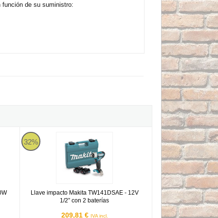
función de su suministro:
- 470W 300NM
Llave impacto Makita TW141DSAE - 12V 1/2” con 2 baterías
32%
70W
Llave impacto Makita TW141DSAE - 12V
1/2” con 2 baterías
209,81 €
IVA incl.