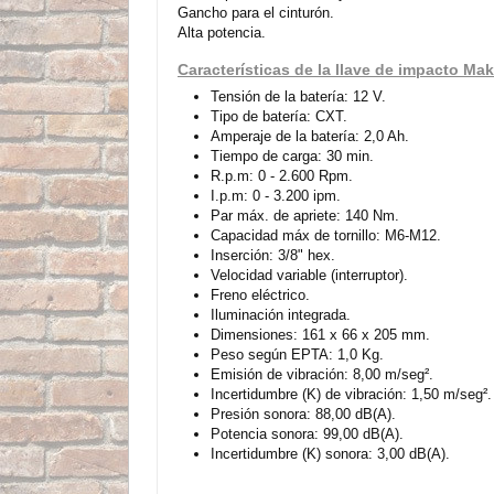
Gancho para el cinturón.
Alta potencia.
Características de la llave de impacto M
Tensión de la batería: 12 V.
Tipo de batería: CXT.
Amperaje de la batería: 2,0 Ah.
Tiempo de carga: 30 min.
R.p.m: 0 - 2.600 Rpm.
I.p.m: 0 - 3.200 ipm.
Par máx. de apriete: 140 Nm.
Capacidad máx de tornillo: M6-M12.
Inserción: 3/8" hex.
Velocidad variable (interruptor).
Freno eléctrico.
Iluminación integrada.
Dimensiones: 161 x 66 x 205 mm.
Peso según EPTA: 1,0 Kg.
Emisión de vibración: 8,00 m/seg².
Incertidumbre (K) de vibración: 1,50 m/seg².
Presión sonora: 88,00 dB(A).
Potencia sonora: 99,00 dB(A).
Incertidumbre (K) sonora: 3,00 dB(A).