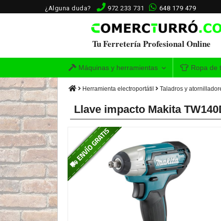
¿Alguna duda?
972 233 731
648 179 479
Tu Ferretería Profesional Online
Máquinas y herramientas
Ropa de t
Herramienta electroportátil
Taladros y atornillador
Llave impacto Makita TW140