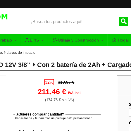
rabajo
EPIS
Utillaje y Construcción
Hogar
es
Llaves de impacto
D 12V 3/8”
Con 2 batería de 2Ah + Cargado
32%
310,97 €
211,46 €
IVA incl.
(174,76 €
)
sin IVA
¿Quieres comprar cantidad?
Consúltanos y te haremos un presupuesto personalizado.