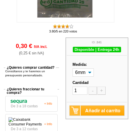
3.80/5 en 220 votos
ID:
241
0,30 €
IVA incl.
Disponible | Entrega 24h
(0,25 €
)
sin IVA
Medida:
¿Quieres comprar cantidad?
Consúltanos y te haremos un
presupuesto personalizado.
Cantidad
¿Quieres fraccionar tu
-
+
compra?
+ Info
De 3 a 18 cuotas
Añadir al carrito
+ Info
De 3 a 12 cuotas