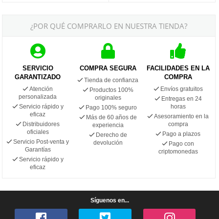
¿POR QUÉ COMPRARLO EN NUESTRA TIENDA?
SERVICIO
COMPRA SEGURA
FACILIDADES EN LA
GARANTIZADO
COMPRA
Tienda de confianza
Atención
Envíos gratuitos
Productos 100%
personalizada
originales
Entregas en 24
Servicio rápido y
horas
Pago 100% seguro
eficaz
Asesoramiento en la
Más de 60 años de
Distribuidores
compra
experiencia
oficiales
Pago a plazos
Derecho de
Servicio Post-venta y
devolución
Pago con
Garantías
criptomonedas
Servicio rápido y
eficaz
Síguenos en...