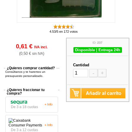
4.53/5 en 172 votos
ID:
237
0,61 €
IVA incl.
Disponible | Entrega 24h
(0,50 €
)
sin IVA
Cantidad
¿Quieres comprar cantidad?
Consúltanos y te haremos un
-
+
presupuesto personalizado.
¿Quieres fraccionar tu
Añadir al carrito
compra?
+ Info
De 3 a 18 cuotas
+ Info
De 3 a 12 cuotas