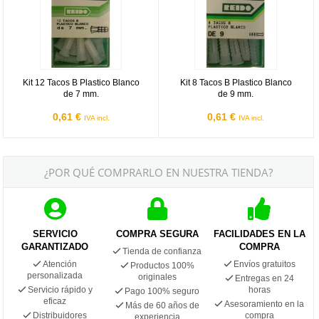
Kit 12 Tacos B Plastico Blanco
Kit 8 Tacos B Plastico Blanco
de 7 mm.
de 9 mm.
0,61 €
0,61 €
IVA incl.
IVA incl.
¿POR QUÉ COMPRARLO EN NUESTRA TIENDA?
SERVICIO
COMPRA SEGURA
FACILIDADES EN LA
GARANTIZADO
COMPRA
Tienda de confianza
Atención
Envíos gratuitos
Productos 100%
personalizada
originales
Entregas en 24
Servicio rápido y
horas
Pago 100% seguro
eficaz
Asesoramiento en la
Más de 60 años de
Distribuidores
compra
experiencia