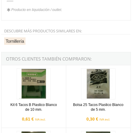
Producto en liquidación / outlet.
DESCUBRE MÁS PRODUCTOS SIMILARES EN:
Tornillería
OTROS CLIENTES TAMBIÉN COMPRARON:
Kit 6 Tacos B Plastico Blanco de 10 mm.
Bolsa 25 Tacos Plastico Blanco d
Kit 6 Tacos B Plastico Blanco
Bolsa 25 Tacos Plastico Blanco
de 10 mm.
de 5 mm.
0,61 €
0,30 €
IVA incl.
IVA incl.
Kit 12 Tacos B Plastico Blanco de 7 mm.
Kit 8 Tacos B Plastico Blanco de 