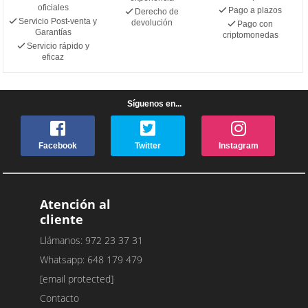
oficiales
Pago a plazos
Derecho de
Servicio Post-venta y
devolución
Pago con
Garantías
criptomonedas
Servicio rápido y
eficaz
Síguenos en...
Facebook
Twitter
Instagram
Atención al
cliente
Llámanos: 972 23 37 31
Whatsapp: 648 179 479
[email protected]
Contacto