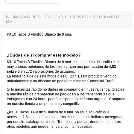
INFORMACIÓN DETALLADA DE KIT 10 TACOS B PLASTICO BLANCO DE 8
MM.:
Kit 10 Tacos B Plastico Blanco de 8 mm.
¿Dudas de si comprar este modelo?
Kit 10 Tacos B Plastico Blanco de 8 mm. es un modelo de tornillo con
muy buenas opiniones de los clientes, con una
puntuación de 4,53
sobre 5
en 172 valoraciones de usuarios.
La referencia de de este modelo es CT237. Es un producto vendido
unitariamente y no dispone de pedido mínimo en Comercial Turró.
Si lo necesitas rápido no dudes en comprarlo en nuestra tienda. Gracias
a nuestra rápida preparación de pedidos y a los transportistas que
trabajamos con 24 horas podrás disponerlo de forma urgente . Cómpralo
en nuestra tienda a un precio muy competitivo.
¿Kit 10 Tacos B Plastico Blanco de 8 mm. no es la solución que
necesitas? Si lo deseas encontrarás más modelos similares navegando
por nuestro catálogo online de Tornillería y puntas, donde encontrarás
otros modelos que pueden encajar con tu necesidad