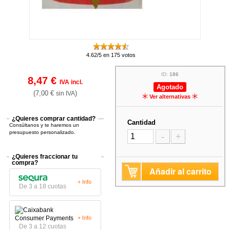
4.62/5 en 175 votos
ID:
186
8,47 €
IVA incl.
Agotado
(7,00 €
)
sin IVA
Ver alternativas
¿Quieres comprar cantidad?
Cantidad
Consúltanos y te haremos un
presupuesto personalizado.
-
+
¿Quieres fraccionar tu
compra?
Añadir al carrito
+ Info
De 3 a 18 cuotas
+ Info
De 3 a 12 cuotas