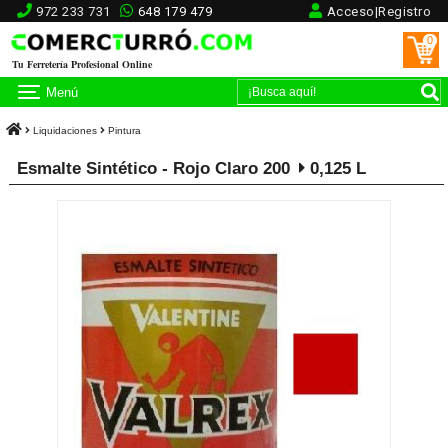
972 233 731
648 179 479
Acceso|Registro
0
Tu Ferretería Profesional Online
Menú
Liquidaciones
Pintura
Esmalte Sintético - Rojo Claro 200
0,125 L