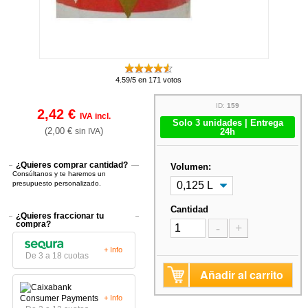
4.59/5 en 171 votos
ID:
159
2,42 €
IVA incl.
Solo 3 unidades | Entrega
(2,00 €
)
sin IVA
24h
¿Quieres comprar cantidad?
Volumen:
Consúltanos y te haremos un
presupuesto personalizado.
Cantidad
¿Quieres fraccionar tu
compra?
-
+
+ Info
De 3 a 18 cuotas
Añadir al carrito
+ Info