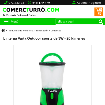
972 233 731
648 179 479
Acceso|Registro
0
Tu Ferretería Profesional Online
Menú
Productos de Ferretería
Iluminación
Linternas
Linterna Varta Outdoor sports de 3W - 20 lúmenes