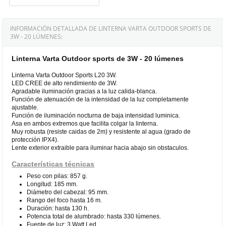
INFORMACIÓN DETALLADA DE LINTERNA VARTA OUTDOOR SPORTS DE
3W - 20 LÚMENES:
Linterna Varta Outdoor sports de 3W - 20 lúmenes
Linterna Varta Outdoor Sports L20 3W.
LED CREE de alto rendimiento de 3W.
Agradable iluminación gracias a la luz calida-blanca.
Función de atenuación de la intensidad de la luz completamente
ajustable.
Función de iluminación nocturna de baja intensidad luminica.
Asa en ambos extremos que facilita colgar la linterna.
Muy robusta (resiste caidas de 2m) y resistente al agua (grado de
protección IPX4).
Lente exterior extraible para iluminar hacia abajo sin obstaculos.
Características técnicas
Peso con pilas: 857 g.
Longitud: 185 mm.
Diámetro del cabezal: 95 mm.
Rango del foco hasta 16 m.
Duración: hasta 130 h.
Potencia total de alumbrado: hasta 330 lúmenes.
Fuente de luz: 3 Watt Led.