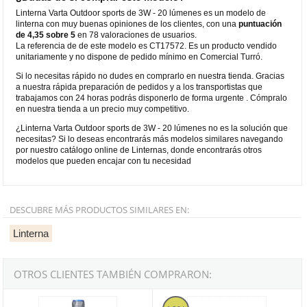
Linterna Varta Outdoor sports de 3W - 20 lúmenes es un modelo de
linterna con muy buenas opiniones de los clientes, con una
puntuación
de 4,35 sobre 5
en 78 valoraciones de usuarios.
La referencia de de este modelo es CT17572. Es un producto vendido
unitariamente y no dispone de pedido mínimo en Comercial Turró.
Si lo necesitas rápido no dudes en comprarlo en nuestra tienda. Gracias
a nuestra rápida preparación de pedidos y a los transportistas que
trabajamos con 24 horas podrás disponerlo de forma urgente . Cómpralo
en nuestra tienda a un precio muy competitivo.
¿Linterna Varta Outdoor sports de 3W - 20 lúmenes no es la solución que
necesitas? Si lo deseas encontrarás más modelos similares navegando
por nuestro catálogo online de Linternas, donde encontrarás otros
modelos que pueden encajar con tu necesidad
DESCUBRE MÁS PRODUCTOS SIMILARES EN:
Linterna
OTROS CLIENTES TAMBIÉN COMPRARON:
Linterna LED EDM de 18000 lúmenes
Linterna de bolsillo recargable Kap