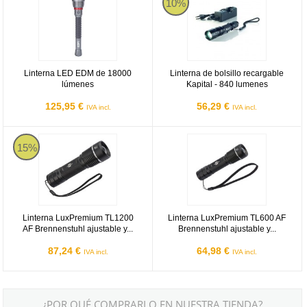
10%
Linterna LED EDM de 18000
Linterna de bolsillo recargable
lúmenes
Kapital - 840 lumenes
125,95 €
56,29 €
IVA incl.
IVA incl.
Linterna LuxPremium TL1200 AF Brennenstuhl ajustable y recargab
Linterna LuxPremium TL600 AF Bre
15%
Linterna LuxPremium TL1200
Linterna LuxPremium TL600 AF
AF Brennenstuhl ajustable y...
Brennenstuhl ajustable y...
87,24 €
64,98 €
IVA incl.
IVA incl.
¿POR QUÉ COMPRARLO EN NUESTRA TIENDA?