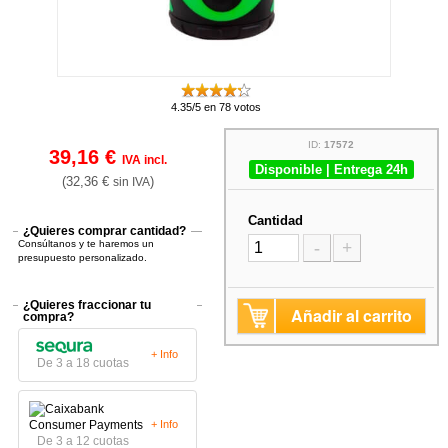
4.35/5 en 78 votos
ID:
17572
39,16 €
IVA incl.
Disponible | Entrega 24h
(32,36 €
)
sin IVA
Cantidad
¿Quieres comprar cantidad?
Consúltanos y te haremos un
-
+
presupuesto personalizado.
¿Quieres fraccionar tu
Añadir al carrito
compra?
+ Info
De 3 a 18 cuotas
+ Info
De 3 a 12 cuotas