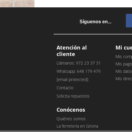
Síguenos en...
Atención al
Mi cu
cliente
Mis com
Llámanos: 972 23 37 31
Mis pago
Whatsapp: 648 179 479
Mis dato
Mis dire
[email protected]
Contacto
Solicita repuestos
Conócenos
Quiénes somos
La ferretería en Girona