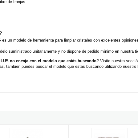
libre de franjas
o?
 es un modelo de herramienta para limpiar cristales con excelentes opinione
delo suministrado unitariamente y no dispone de pedido mínimo en nuestra ti
0 PLUS no encaja con el modelo que estás buscando?
Visita nuestra secci
ás, también puedes buscar el modelo que estás buscando utilizando nuestro 
ta limpiacristales profesional de Inox Pulex - 25cm
Papel Secamanos Ecológico 1,2 kg