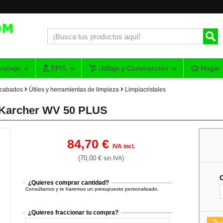
rabajo
EPIS
Utillaje y Construcción
Hogar
acabados
Útiles y herramientas de limpieza
Limpiacristales
co Karcher WV 50 PLUS
84,70 €
IVA incl.
(70,00 €
)
sin IVA
¿Quieres comprar cantidad?
Consúltanos y te haremos un presupuesto personalizado.
¿Quieres fraccionar tu compra?