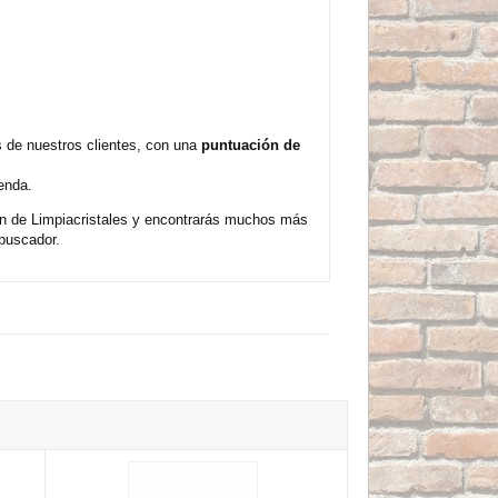
s de nuestros clientes, con una
puntuación de
enda.
ón de Limpiacristales y encontrarás muchos más
buscador.
. (Rollo)
Recambio mojador cristales Pulex - 35cm