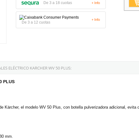
De 3 a 18 cuotas
+ Info
+ Info
De 3 a 12 cuotas
LES ELÉCTRICO KARCHER WV 50 PLUS:
50 PLUS
e Kärcher, el modelo WV 50 Plus, con botella pulverizadora adicional, evita 
 280 mm.