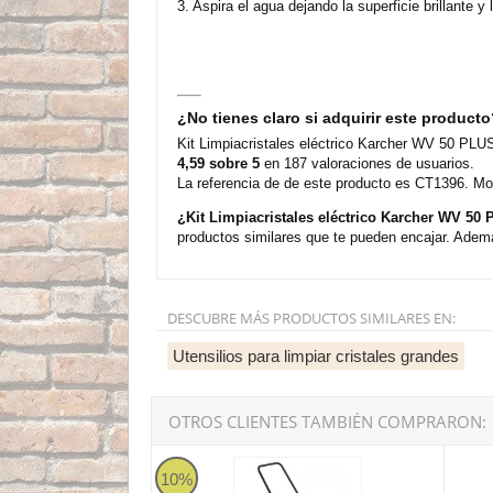
3. Aspira el agua dejando la superficie brillante y 
¿No tienes claro si adquirir este product
Kit Limpiacristales eléctrico Karcher WV 50 PLUS
4,59 sobre 5
en 187 valoraciones de usuarios.
La referencia de de este producto es CT1396. Mo
¿Kit Limpiacristales eléctrico Karcher WV 5
productos similares que te pueden encajar. Adem
DESCUBRE MÁS PRODUCTOS SIMILARES EN:
Utensilios para limpiar cristales grandes
OTROS CLIENTES TAMBIÉN COMPRARON:
Barredora Manual IPC U-500
Rasque
10%