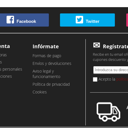
Facebook
Twitter
enta
Infórmate
Regístrat
Recibe en tu email of
pras
Formas de pago
cupones descuento 
s
Envíos y devoluciones
s personales
Aviso legal y
cciones
funcionamiento
Acepto la
políti
Política de privacidad
Cookies