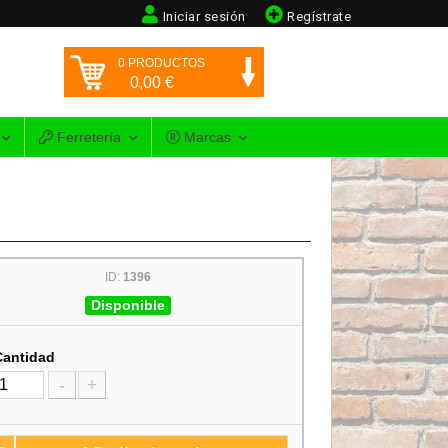
Iniciar sesión
Regístrate
0
PRODUCTOS
0,00
€
Ferretería
Marcas
ID:
1396
Disponible
Cantidad
-
+