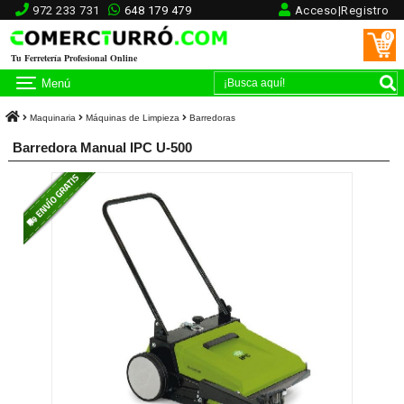
972 233 731
648 179 479
Acceso|Registro
0
Tu Ferretería Profesional Online
Menú
Maquinaria
Máquinas de Limpieza
Barredoras
Barredora Manual IPC U-500