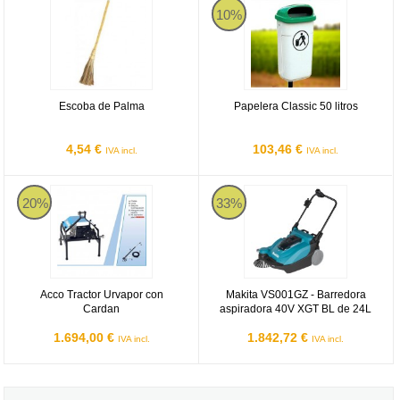
10%
Escoba de Palma
Papelera Classic 50 litros
4,54 €
103,46 €
IVA incl.
IVA incl.
Acco Tractor Urvapor con Cardan
Makita VS001GZ
20%
33%
Acco Tractor Urvapor con
Makita VS001GZ - Barredora
Cardan
aspiradora 40V XGT BL de 24L
1.694,00 €
1.842,72 €
IVA incl.
IVA incl.