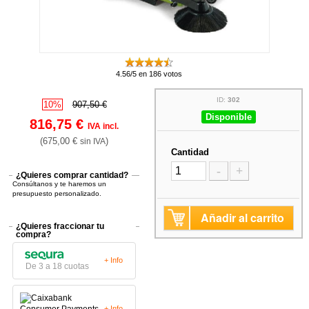
4.56/5 en 186 votos
ID:
302
10%
907,50 €
Disponible
816,75 €
IVA incl.
(675,00 €
)
sin IVA
Cantidad
-
+
¿Quieres comprar cantidad?
Consúltanos y te haremos un
presupuesto personalizado.
Añadir al carrito
¿Quieres fraccionar tu
compra?
+ Info
De 3 a 18 cuotas
+ Info