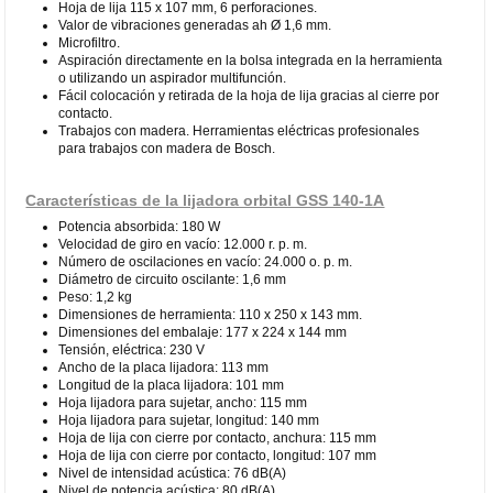
Hoja de lija 115 x 107 mm, 6 perforaciones.
Valor de vibraciones generadas ah Ø 1,6 mm.
Microfiltro.
Aspiración directamente en la bolsa integrada en la herramienta
o utilizando un aspirador multifunción.
Fácil colocación y retirada de la hoja de lija gracias al cierre por
contacto.
Trabajos con madera. Herramientas eléctricas profesionales
para trabajos con madera de Bosch.
Características de la lijadora orbital GSS 140-1A
Potencia absorbida: 180 W
Velocidad de giro en vacío: 12.000 r. p. m.
Número de oscilaciones en vacío: 24.000 o. p. m.
Diámetro de circuito oscilante: 1,6 mm
Peso: 1,2 kg
Dimensiones de herramienta: 110 x 250 x 143 mm.
Dimensiones del embalaje: 177 x 224 x 144 mm
Tensión, eléctrica: 230 V
Ancho de la placa lijadora: 113 mm
Longitud de la placa lijadora: 101 mm
Hoja lijadora para sujetar, ancho: 115 mm
Hoja lijadora para sujetar, longitud: 140 mm
Hoja de lija con cierre por contacto, anchura: 115 mm
Hoja de lija con cierre por contacto, longitud: 107 mm
Nivel de intensidad acústica: 76 dB(A)
Nivel de potencia acústica: 80 dB(A)