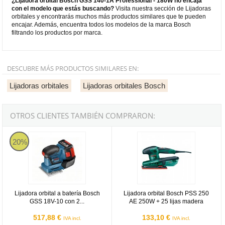
¿Lijadora orbital Bosch GSS 140-1A Professional - 180W no encaja
con el modelo que estás buscando?
Visita nuestra sección de Lijadoras
orbitales y encontrarás muchos más productos similares que te pueden
encajar. Además, encuentra todos los modelos de la marca Bosch
filtrando los productos por marca.
DESCUBRE MÁS PRODUCTOS SIMILARES EN:
Lijadoras orbitales
Lijadoras orbitales Bosch
OTROS CLIENTES TAMBIÉN COMPRARON:
Lijadora orbital a batería Bosch GSS 18V-10 con 2 baterías de 5Ah
Lijadora orbital Bosch PSS 250 A
20%
Lijadora orbital a batería Bosch
Lijadora orbital Bosch PSS 250
GSS 18V-10 con 2...
AE 250W + 25 lijas madera
517,88 €
133,10 €
IVA incl.
IVA incl.