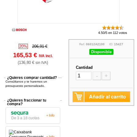
4.50/5 en 112 votos
Ref:
06012A2100
ID:
15427
20%
206,91 €
Disponible
165,53 €
IVA incl.
(136,80 €
)
sin IVA
Cantidad
-
+
¿Quieres comprar cantidad?
Consúltanos y te haremos un
presupuesto personalizado.
Añadir al carrito
¿Quieres fraccionar tu
compra?
+ Info
De 3 a 18 cuotas
+ Info