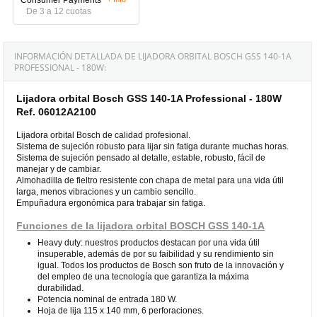
De 3 a 12 cuotas
INFORMACIÓN DETALLADA DE LIJADORA ORBITAL BOSCH GSS 140-1A
PROFESSIONAL - 180W:
Lijadora orbital Bosch GSS 140-1A Professional - 180W
Ref. 06012A2100
Lijadora orbital Bosch de calidad profesional.
Sistema de sujeción robusto para lijar sin fatiga durante muchas horas.
Sistema de sujeción pensado al detalle, estable, robusto, fácil de
manejar y de cambiar.
Almohadilla de fieltro resistente con chapa de metal para una vida útil
larga, menos vibraciones y un cambio sencillo.
Empuñadura ergonómica para trabajar sin fatiga.
Funciones de la lijadora orbital BOSCH GSS 140-1A
Heavy duty: nuestros productos destacan por una vida útil
insuperable, además de por su faibilidad y su rendimiento sin
igual. Todos los productos de Bosch son fruto de la innovación y
del empleo de una tecnología que garantiza la máxima
durabilidad.
Potencia nominal de entrada 180 W.
Hoja de lija 115 x 140 mm, 6 perforaciones.