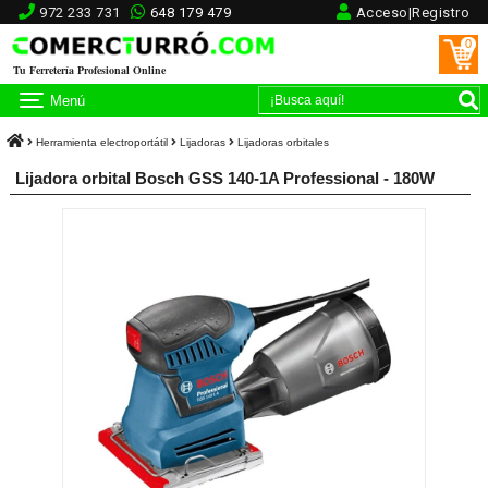
972 233 731
648 179 479
Acceso|Registro
0
Tu Ferretería Profesional Online
Menú
Herramienta electroportátil
Lijadoras
Lijadoras orbitales
Lijadora orbital Bosch GSS 140-1A Professional - 180W