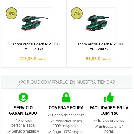
Lijadora orbital Bosch PSS 250 AE - 250 W
Lijadora orbital Bosch PSS 200 A
9%
7%
Lijadora orbital Bosch PSS 250
Lijadora orbital Bosch PSS 200
AE - 250 W
AC - 200 W
117,38 €
81,83 €
IVA incl.
IVA incl.
¿POR QUÉ COMPRARLO EN NUESTRA TIENDA?
SERVICIO
COMPRA SEGURA
FACILIDADES EN LA
GARANTIZADO
COMPRA
Tienda de confianza
Atención
Envíos gratuitos
Productos Bosch
personalizada
100% originales
Entregas en 24
Servicio rápido y
horas
Pago 100% seguro