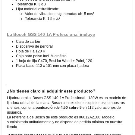
Tolerancia K: 3 dB
Lijar material estratificado:
Valor de vibraciones generadas ah: 5 m/s²
Tolerancia K: 1,5 m/s²
La Bosch GSS 140-1A Professional incluye
Caja de cartón
Dispositivo de perforar
Hoja de lija 120 K
Caja para polvo incl. Microfiltro
1 hoja de lija C470, Best for Wood + Paint, 120
Placa base, 113 x 101 mm con placa lijadora
¿No tienes claro si adquirir este producto?
Lijadora orbital Bosch GSS 140-1A Professional - 180W es un modelo de
lijadora orbital de la marca Bosch con excelentes opiniones de nuestros
clientes, con una
puntuación de 4,50 sobre 5
en 112 valoraciones de
usuarios.
La referencia de Bosch de este producto es 06012A2100. Modelo
suministrado unitariamente y no dispone de pedido mínimo en nuestra
tienda.