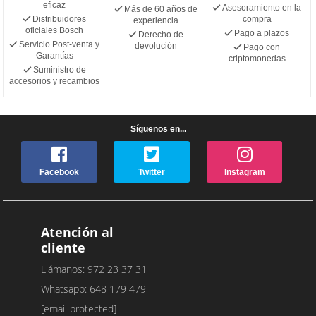
eficaz
Asesoramiento en la
Más de 60 años de
Distribuidores
compra
experiencia
oficiales Bosch
Pago a plazos
Derecho de
Servicio Post-venta y
devolución
Pago con
Garantías
criptomonedas
Suministro de
accesorios y recambios
Síguenos en...
Facebook
Twitter
Instagram
Atención al
cliente
Llámanos: 972 23 37 31
Whatsapp: 648 179 479
[email protected]