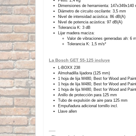
Peso: 2,4 kg
Dimensiones de herramienta: 147x349x140
Diámetro de circuito oscilante: 3,5 mm
Nivel de intensidad acústica: 86 dB(A)
Nivel de potencia acústica: 97 dB(A)
Tolerancia K: 3 dB
Lijar madera maciza:
Valor de vibraciones generadas ah: 6 m
Tolerancia K: 1,5 m/s²
La Bosch GET 55-125 incluye
L-BOXX 238
Almohadilla lijadora (125 mm)
1 hoja de lija M480, Best for Wood and Pain
1 hoja de lija M480, Best for Wood and Pain
1 hoja de lija M480, Best for Wood and Pain
Anillo de protección para 125 mm
Tubo de expulsión de aire para 125 mm
Empuñadura adicional tornillo incl.
Llave allen