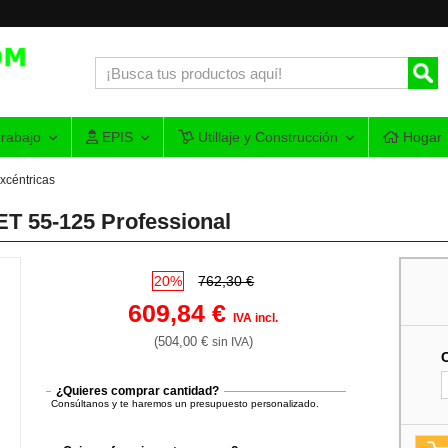
rabajo
EPIS
Utillaje y Construcción
Hogar
xcéntricas
ET 55-125 Professional
20%
762,30 €
609,84 €
IVA incl.
(504,00 €
)
sin IVA
¿Quieres comprar cantidad?
Consúltanos y te haremos un presupuesto personalizado.