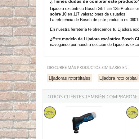
¿Tienes dudas de comprar este producto
Lijadora excéntrica Bosch GET 55-125 Profession
sobre 10
en 117 valoraciones de usuarios.
La referencia de Bosch de este producto es 06012
En nuestra ferretería te ofrecemos tu Lijadora e
¿Este modelo de Lijadora excéntrica Bosch G
navegando por nuestra sección de Lijadoras excé
DESCUBRE MÁS PRODUCTOS SIMILARES EN:
Lijadoras rotorbitales
Lijadora roto orbita
OTROS CLIENTES TAMBIÉN COMPRARON:
Bosch PRO GEX 12V-32 Professional - Lijadora 
Bosch 
20%
20%