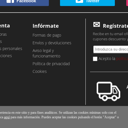
Facebook
Twitter
enta
Infórmate
Regístrat
Recibe en tu email of
pras
Formas de pago
cupones descuento 
s
Envíos y devoluciones
s personales
Aviso legal y
cciones
funcionamiento
Acepto la
políti
Política de privacidad
Cookies
iencia en este sitio y para fines analíticos. Se utilizan las cookies mínimas solo con el
ica
aquí
para más información. Puedes aceptar las cookies pulsando el botón "Aceptar" o