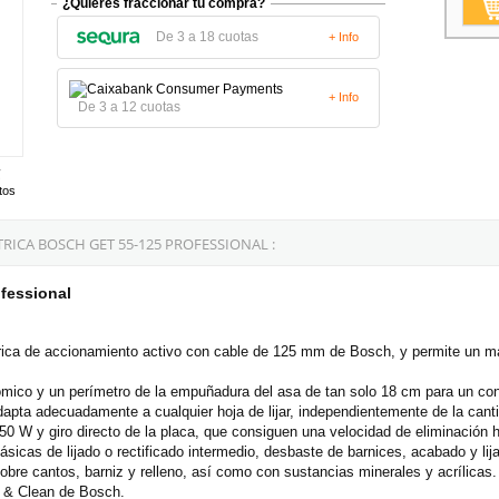
¿Quieres fraccionar tu compra?
De 3 a 18 cuotas
+ Info
+ Info
De 3 a 12 cuotas
tos
ICA BOSCH GET 55-125 PROFESSIONAL :
ofessional
rica de accionamiento activo con cable de 125 mm de Bosch, y permite un man
co y un perímetro de la empuñadura del asa de tan solo 18 cm para un cont
adapta adecuadamente a cualquier hoja de lijar, independientemente de la canti
 W y giro directo de la placa, que consiguen una velocidad de eliminación h
ásicas de lijado o rectificado intermedio, desbaste de barnices, acabado y lija
obre cantos, barniz y relleno, así como con sustancias minerales y acrílicas.
k & Clean de Bosch.