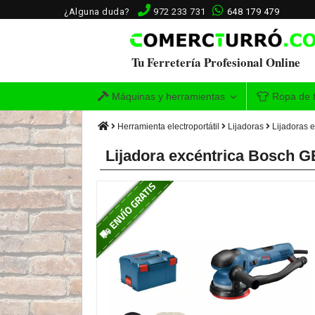
¿Alguna duda?
972 233 731
648 179 479
Tu Ferretería Profesional Online
Máquinas y herramientas
Ropa de t
Herramienta electroportátil
Lijadoras
Lijadoras e
Lijadora excéntrica Bosch G