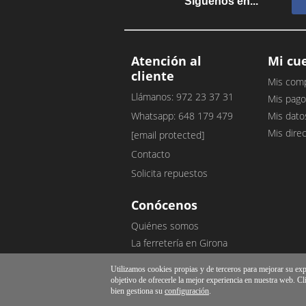
Síguenos en...
Atención al
Mi cu
cliente
Mis com
Llámanos: 972 23 37 31
Mis pago
Whatsapp: 648 179 479
Mis dato
Mis dire
[email protected]
Contacto
Solicita repuestos
Conócenos
Quiénes somos
La ferretería en Girona
Nuestro blog
Utilizamos cookies propias y de terceros para mejorar su exper
Opiniones de clientes
objetivo de ofrecerle la mejor experiencia en nuestra web. Cl
bien gestiona su
configuración
.