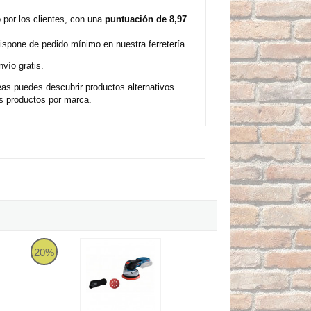
 por los clientes, con una
puntuación de 8,97
ispone de pedido mínimo en nuestra ferretería.
vío gratis.
as puedes descubrir productos alternativos
s productos por marca.
 Lijadora excéntrica a batería de 125mm
Bosch GEX 18V-125 Professional - Lijadora excéntrica a bat
20%