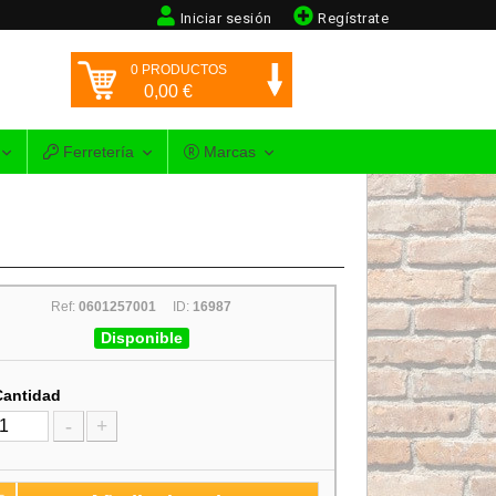
Iniciar sesión
Regístrate
0
PRODUCTOS
0,00
€
Ferretería
Marcas
Ref:
0601257001
ID:
16987
Disponible
Cantidad
-
+