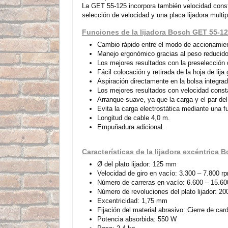
La GET 55-125 incorpora también velocidad constan
selección de velocidad y una placa lijadora multi
Funciones de la lijadora Bosch GET 55-1
Cambio rápido entre el modo de accionamien
Manejo ergonómico gracias al peso reducido
Los mejores resultados con la preselección 
Fácil colocación y retirada de la hoja de lija 
Aspiración directamente en la bolsa integrad
Los mejores resultados con velocidad constan
Arranque suave, ya que la carga y el par de
Evita la carga electrostática mediante una fu
Longitud de cable 4,0 m.
Empuñadura adicional.
Características de la lijadora excéntrica
Ø del plato lijador: 125 mm
Velocidad de giro en vacío: 3.300 – 7.800 r
Número de carreras en vacío: 6.600 – 15.6
Número de revoluciones del plato lijador: 2
Excentricidad: 1,75 mm
Fijación del material abrasivo: Cierre de card
Potencia absorbida: 550 W