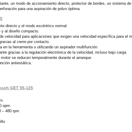
te, un modo de accionamiento directo, protector de bordes, un sistema de cier
perforación para una aspiración de polvo óptima.
25
to directo y el modo excéntrico normal.
 y al diseño compacto.
de velocidad para aplicaciones que exigen una velocidad específica para el ma
gracias al cierre por contacto.
a en la herramienta o utilizando un aspirador multifunción.
te gracias a la regulación electrónica de la velocidad, incluso bajo carga.
l motor se reducen temporalmente durante el arranque.
nción antiestática.
 Bosch GET 55-125
pm.
00 opm.
00 – 480 rpm
illo