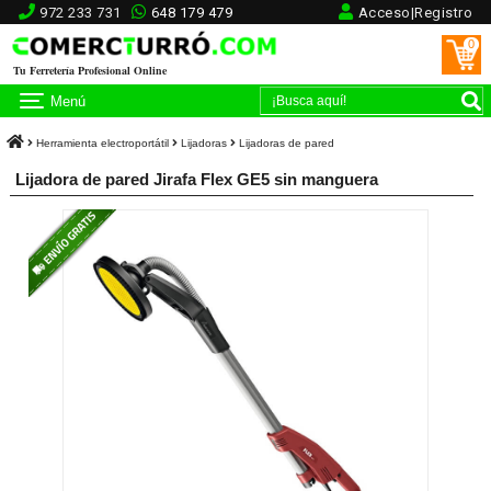
972 233 731
648 179 479
Acceso|Registro
0
Tu Ferretería Profesional Online
Menú
Herramienta electroportátil
Lijadoras
Lijadoras de pared
Lijadora de pared Jirafa Flex GE5 sin manguera