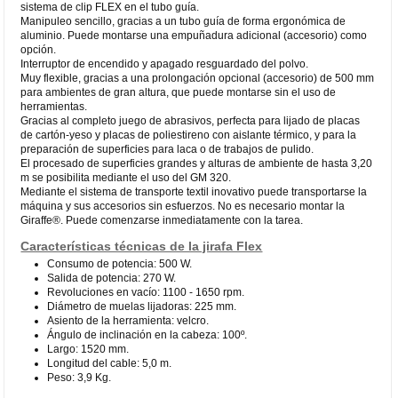
sistema de clip FLEX en el tubo guía.
Manipuleo sencillo, gracias a un tubo guía de forma ergonómica de
aluminio. Puede montarse una empuñadura adicional (accesorio) como
opción.
Interruptor de encendido y apagado resguardado del polvo.
Muy flexible, gracias a una prolongación opcional (accesorio) de 500 mm
para ambientes de gran altura, que puede montarse sin el uso de
herramientas.
Gracias al completo juego de abrasivos, perfecta para lijado de placas
de cartón-yeso y placas de poliestireno con aislante térmico, y para la
preparación de superficies para laca o de trabajos de pulido.
El procesado de superficies grandes y alturas de ambiente de hasta 3,20
m se posibilita mediante el uso del GM 320.
Mediante el sistema de transporte textil inovativo puede transportarse la
máquina y sus accesorios sin esfuerzos. No es necesario montar la
Giraffe®. Puede comenzarse inmediatamente con la tarea.
Características técnicas de la jirafa Flex
Consumo de potencia: 500 W.
Salida de potencia: 270 W.
Revoluciones en vacío: 1100 - 1650 rpm.
Diámetro de muelas lijadoras: 225 mm.
Asiento de la herramienta: velcro.
Ángulo de inclinación en la cabeza: 100º.
Largo: 1520 mm.
Longitud del cable: 5,0 m.
Peso: 3,9 Kg.