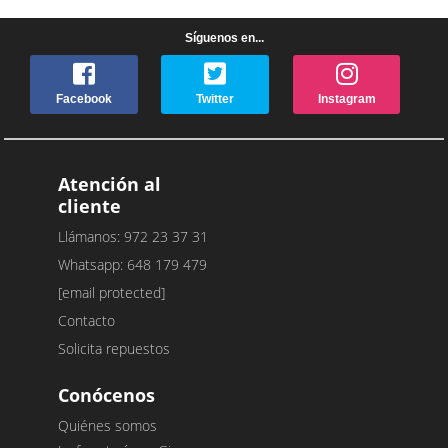
Síguenos en...
Facebook
Twitter
Instagram
Atención al
cliente
Llámanos: 972 23 37 31
Whatsapp: 648 179 479
[email protected]
Contacto
Solicita repuestos
Conócenos
Quiénes somos