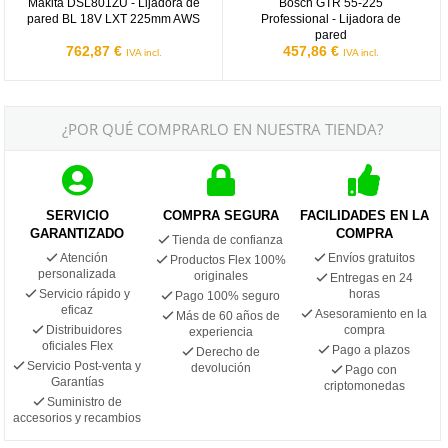
Makita DSL801ZU - Lijadora de
Bosch GTR 55-225
pared BL 18V LXT 225mm AWS
Professional - Lijadora de
pared
762,87 €
457,86 €
IVA incl.
IVA incl.
¿POR QUÉ COMPRARLO EN NUESTRA TIENDA?
SERVICIO
COMPRA SEGURA
FACILIDADES EN LA
GARANTIZADO
COMPRA
Tienda de confianza
Atención
Envíos gratuitos
Productos Flex 100%
personalizada
originales
Entregas en 24
Servicio rápido y
horas
Pago 100% seguro
eficaz
Asesoramiento en la
Más de 60 años de
Distribuidores
compra
experiencia
oficiales Flex
Pago a plazos
Derecho de
Servicio Post-venta y
devolución
Pago con
Garantías
criptomonedas
Suministro de
accesorios y recambios