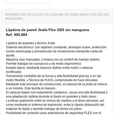
INFORMACIÓN DETALLADA DE LIJADORA DE PARED JIRAFA FLEX GE5 SIN
MANGUERA:
Lijadora de pared Jirafa Flex GE5 sin manguera
Ref. 405.884
Lijadora de paredes y techos Jirafa.
Sistema electrónico: con régimen constante, arranque suave, protección
contra sobrecarga y preselección de revoluciones mediante rueda de
ajuste.
Máquina muy manuable, y liviana con un confort de manejo óptimo.
Permite trabajar sin cansancio y de modo ergonómico.
Guiado ligero: mediante balance óptimo entre motor y cabezal
rectificador.
Transmisión confiable de la fuerza y alta flexibilidad gracias a un eje
motriz flexible. «Técnica de FLEX» comprobada de hace décadas.
Mediante este principio de construcción, el cabezal de la jirafa se reduce
a un mínimo. Esto facilita el manejo.
El cabezal lijador con rodamiento cardánico, causa una alta flexibilidad y
una adaptación óptima durante el lijado en paredes y cielo rasos.
La eficaz aspiración entre la corona de cepillos y el disco abrasivo, así
como mediante el sistema de aspiración, evita la rápida obturación del
material de lijado y permite trabajar de forma sin polvo.
Posibilidad de conexión para aspiradoras de seguridad FLEX con el