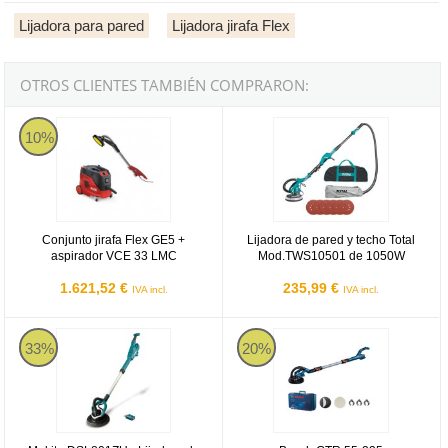
Lijadora para pared
Lijadora jirafa Flex
OTROS CLIENTES TAMBIÉN COMPRARON:
Conjunto jirafa Flex GE5 + aspirador VCE 33 LMC
Lijadora de pared y techo Total
10%
Conjunto jirafa Flex GE5 +
Lijadora de pared y techo Total
aspirador VCE 33 LMC
Mod.TWS10501 de 1050W
1.621,52 €
235,99 €
IVA incl.
IVA incl.
Makita DSL801ZU
Bosch GTR 55-225 Professional - 
33%
20%