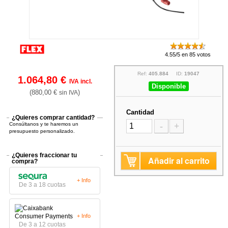
4.55/5 en 85 votos
Ref:
405.884
ID:
19047
1.064,80 €
IVA incl.
Disponible
(880,00 €
)
sin IVA
Cantidad
¿Quieres comprar cantidad?
Consúltanos y te haremos un
-
+
presupuesto personalizado.
¿Quieres fraccionar tu
Añadir al carrito
compra?
+ Info
De 3 a 18 cuotas
+ Info
De 3 a 12 cuotas