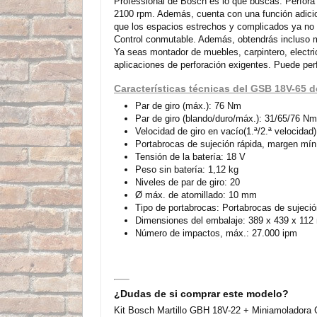
Professional de Bosch es lo que buscas. Perfora 
2100 rpm. Además, cuenta con una función adicio
que los espacios estrechos y complicados ya no 
Control conmutable. Además, obtendrás incluso ma
Ya seas montador de muebles, carpintero, electric
aplicaciones de perforación exigentes. Puede pe
Características técnicas del GSB 18V-65 
Par de giro (máx.): 76 Nm
Par de giro (blando/duro/máx.): 31/65/76 Nm
Velocidad de giro en vacío(1.ª/2.ª velocidad)
Portabrocas de sujeción rápida, margen mín
Tensión de la batería: 18 V
Peso sin batería: 1,12 kg
Niveles de par de giro: 20
Ø máx. de atornillado: 10 mm
Tipo de portabrocas: Portabrocas de sujeci
Dimensiones del embalaje: 389 x 439 x 11
Número de impactos, máx.: 27.000 ipm
¿Dudas de si comprar este modelo?
Kit Bosch Martillo GBH 18V-22 + Miniamoladora 