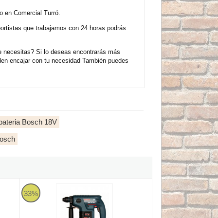
o en Comercial Turró.
sportistas que trabajamos con 24 horas podrás
 necesitas? Si lo deseas encontrarás más
eden encajar con tu necesidad También puedes
 bateria Bosch 18V
Bosch
con 2 baterías y portabrocas
 V-LI Professional 36V 2AH
Martillo perforador Bosch GBH 24 VRE Professional 24V 3AH
33%