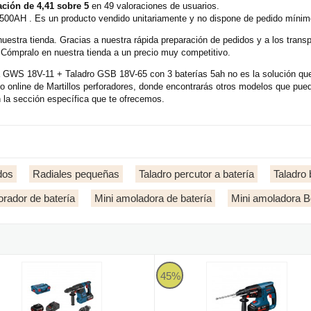
ción de 4,41 sobre 5
en 49 valoraciones de usuarios.
500AH . Es un producto vendido unitariamente y no dispone de pedido mínim
nuestra tienda. Gracias a nuestra rápida preparación de pedidos y a los tran
. Cómpralo en nuestra tienda a un precio muy competitivo.
 GWS 18V-11 + Taladro GSB 18V-65 con 3 baterías 5ah no es la solución que
o online de Martillos perforadores, donde encontrarás otros modelos que pu
 la sección específica que te ofrecemos.
dos
Radiales pequeñas
Taladro percutor a batería
Taladro
forador de batería
Mini amoladora de batería
Mini amoladora 
12 Ah - Martillo perforador a batería BITURBO SDS max
lo perforador a batería Bosch GBH 18V-26 F Professional en L-BOXX 
Martillo perforador Bosch GBH 36
45%