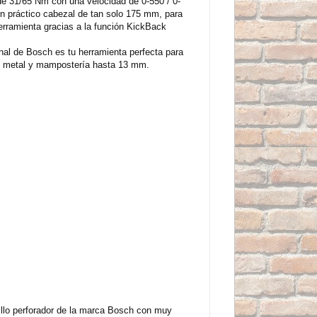
 de 31/65 Nm con una velocidad de 0-550 / 0-
n práctico cabezal de tan solo 175 mm, para
erramienta gracias a la función KickBack
onal de Bosch es tu herramienta perfecta para
en metal y mampostería hasta 13 mm.
llo perforador de la marca Bosch con muy