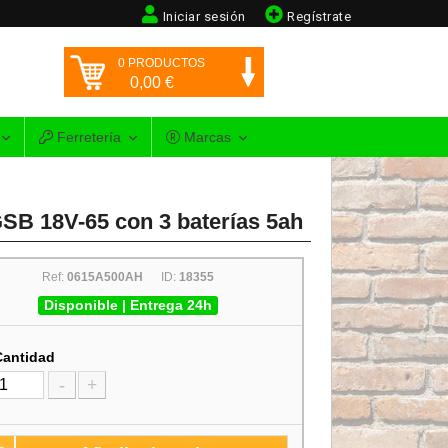
Iniciar sesión
Regístrate
0
PRODUCTOS
0,00
€
Ferretería
Marcas
SB 18V-65 con 3 baterías 5ah
Ref:
0615A500AH
ID:
18355
Disponible | Entrega 24h
Cantidad
-
+