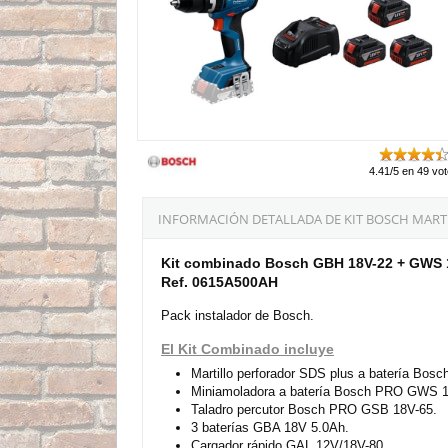
4.41/5 en 49 vo
INFORMACIÓN DETALLADA DE KIT BOSCH MARTIL
Kit combinado Bosch GBH 18V-22 + GWS 18
Ref. 0615A500AH
Pack instalador de Bosch.
El Kit Combinado incluye
Martillo perforador SDS plus a batería Bo
Miniamoladora a batería Bosch PRO GWS 1
Taladro percutor Bosch PRO GSB 18V-65.
3 baterías GBA 18V 5.0Ah.
Cargador rápido GAL 12V/18V-80.