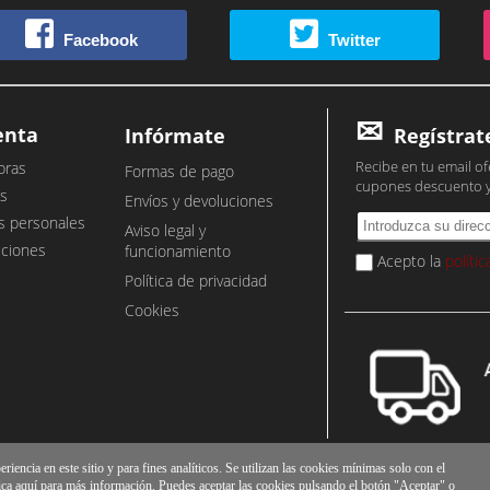
Facebook
Twitter
enta
Infórmate
Regístrat
Recibe en tu email of
pras
Formas de pago
cupones descuento 
s
Envíos y devoluciones
s personales
Aviso legal y
cciones
funcionamiento
Acepto la
políti
Política de privacidad
Cookies
iencia en este sitio y para fines analíticos. Se utilizan las cookies mínimas solo con el
ica
aquí
para más información. Puedes aceptar las cookies pulsando el botón "Aceptar" o