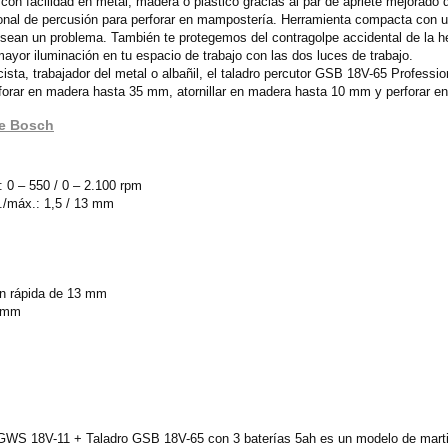
con facilidad en metal, madera o plástico gracias al par de apriete mejorado
nal de percusión para perforar en mampostería. Herramienta compacta con u
sean un problema. También te protegemos del contragolpe accidental de la h
yor iluminación en tu espacio de trabajo con las dos luces de trabajo.
ista, trabajador del metal o albañil, el taladro percutor GSB 18V-65 Professi
rforar en madera hasta 35 mm, atornillar en madera hasta 10 mm y perforar 
de Bosch
: 0 – 550 / 0 – 2.100 rpm
./máx.: 1,5 / 13 mm
ón rápida de 13 mm
2 mm
GWS 18V-11 + Taladro GSB 18V-65 con 3 baterías 5ah es un modelo de marti