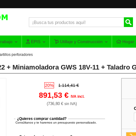
rabajo
EPIS
Utillaje y Construcción
Hogar
rtillos perforadores
22 + Miniamoladora GWS 18V-11 + Taladro G
20%
1.114,41 €
891,53 €
IVA incl.
(736,80 €
)
sin IVA
¿Quieres comprar cantidad?
Consúltanos y te haremos un presupuesto personalizado.