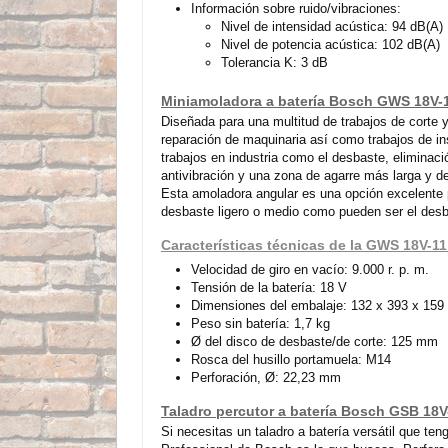
Información sobre ruido/vibraciones:
Nivel de intensidad acústica: 94 dB(A)
Nivel de potencia acústica: 102 dB(A)
Tolerancia K: 3 dB
Miniamoladora a batería Bosch GWS 18V-1
Diseñada para una multitud de trabajos de corte y
reparación de maquinaria así como trabajos de in
trabajos en industria como el desbaste, eliminac
antivibración y una zona de agarre más larga y d
Esta amoladora angular es una opción excelente 
desbaste ligero o medio como pueden ser el desb
Características técnicas de la GWS 18V-1
Velocidad de giro en vacío: 9.000 r. p. m.
Tensión de la batería: 18 V
Dimensiones del embalaje: 132 x 393 x 15
Peso sin batería: 1,7 kg
Ø del disco de desbaste/de corte: 125 mm
Rosca del husillo portamuela: M14
Perforación, Ø: 22,23 mm
Taladro percutor a batería Bosch GSB 18V
Si necesitas un taladro a batería versátil que te