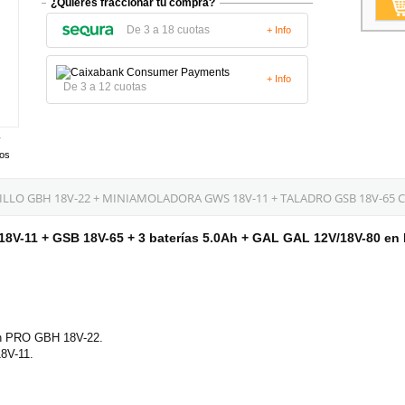
¿Quieres fraccionar tu compra?
De 3 a 18 cuotas
+ Info
+ Info
De 3 a 12 cuotas
tos
LO GBH 18V-22 + MINIAMOLADORA GWS 18V-11 + TALADRO GSB 18V-65 C
V-11 + GSB 18V-65 + 3 baterías 5.0Ah + GAL GAL 12V/18V-80 en
sch PRO GBH 18V-22.
8V-11.