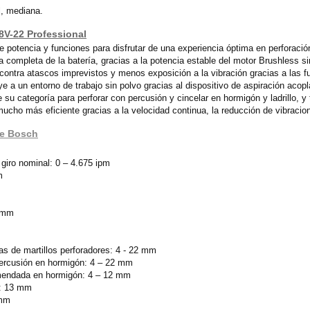
l, mediana.
8V-22 Professional
potencia y funciones para disfrutar de una experiencia óptima en perforació
a completa de la batería, gracias a la potencia estable del motor Brushless 
contra atascos imprevistos y menos exposición a la vibración gracias a las f
ye a un entorno de trabajo sin polvo gracias al dispositivo de aspiración a
su categoría para perforar con percusión y cincelar en hormigón y ladrillo, y
cho más eficiente gracias a la velocidad continua, la reducción de vibracion
de Bosch
iro nominal: 0 – 4.675 ipm
m
6 mm
s de martillos perforadores: 4 - 22 mm
ercusión en hormigón: 4 – 22 mm
mendada en hormigón: 4 – 12 mm
l: 13 mm
 mm