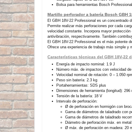
Bolsa para herramientas Bosch Professiona
Martillo perforador a batería Bosch GBH 1
El GBH 18V-22 Professional es un concentrado de 
Permite realizar más perforaciones por cada carg
velocidad constante. Incorpora mayor protección 
antivibración, respectivamente. También contribu
El GBH 18V-22 Professional es el más potente de 
Ofrece una experiencia de trabajo más simple y mu
Características técnicas del GBH 18V-22 
Energía de impacto nominal: 1.9 J
Número máx. de impactos con velocidad de g
Velocidad nominal de rotación: 0 – 1.050 rp
Peso sin batería: 2.3 kg
Portaherramientas: SDS plus
Dimensiones de herramienta (longitud): 29
Tensión de la batería: 18 V
Intervalo de perforación:
Ø de perforación en hormigón con broca
Gama de diámetros de taladrado con p
Gama de diámetros de taladrado reco
Diámetro de perforación máx. en meta
Ø máx. de perforación en madera: 20