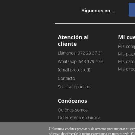
Síguenos en...
Atención al
Mi cu
cliente
Mis com
Llámanos: 972 23 37 31
Mis pago
Whatsapp: 648 179 479
Mis dato
Mis dire
[email protected]
Contacto
Solicita repuestos
Conócenos
Quiénes somos
La ferretería en Girona
Nuestro blog
Utilizamos cookies propias y de terceros para mejorar su exper
Opiniones de clientes
objetivo de ofrecerle la mejor experiencia en nuestra web. Cl