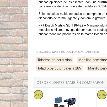
buenas opiniones de los clientes, con una
puntua
La referencia de Bosch de este modelo es 0615A
Si lo necesitas rápido no dudes en comprarlo en 
disponerlo de forma urgente y con envío gratuito
¿Kit Bosch Martillo GBH 18V-22 + Miniamoladora
modelos similares navegando por nuestro catálog
buscar todos los productos de la marca Bosch en
DESCUBRE MÁS PRODUCTOS SIMILARES EN:
Taladros de percusión
Martillos combina
Taladro percutor batería 18V
Martillo per
OTROS CLIENTES TAMBIÉN COMPRARON:
Bosch GBH 18V-45 C + Maletín con 2 baterías 
Martil
20%
20%