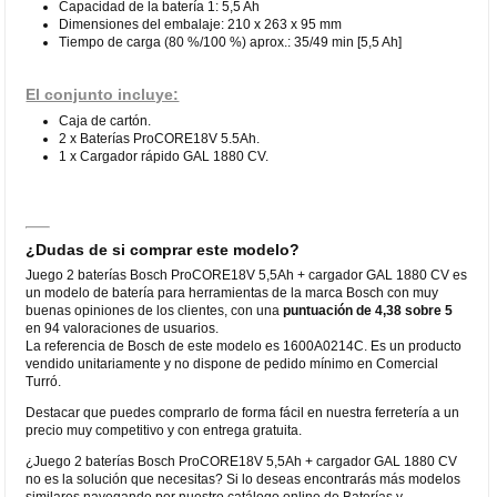
Capacidad de la batería 1: 5,5 Ah
Dimensiones del embalaje: 210 x 263 x 95 mm
Tiempo de carga (80 %/100 %) aprox.: 35/49 min [5,5 Ah]
El conjunto incluye:
Caja de cartón.
2 x Baterías ProCORE18V 5.5Ah.
1 x Cargador rápido GAL 1880 CV.
¿Dudas de si comprar este modelo?
Juego 2 baterías Bosch ProCORE18V 5,5Ah + cargador GAL 1880 CV es
un modelo de batería para herramientas de la marca Bosch con muy
buenas opiniones de los clientes, con una
puntuación de 4,38 sobre 5
en 94 valoraciones de usuarios.
La referencia de Bosch de este modelo es 1600A0214C. Es un producto
vendido unitariamente y no dispone de pedido mínimo en Comercial
Turró.
Destacar que puedes comprarlo de forma fácil en nuestra ferretería a un
precio muy competitivo y con entrega gratuita.
¿Juego 2 baterías Bosch ProCORE18V 5,5Ah + cargador GAL 1880 CV
no es la solución que necesitas? Si lo deseas encontrarás más modelos
similares navegando por nuestro catálogo online de Baterías y