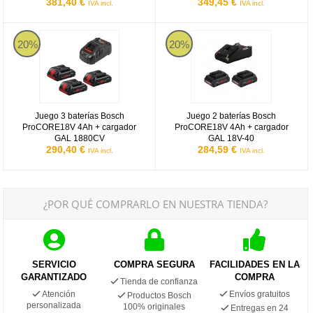
381,40 €
349,45 €
IVA incl.
IVA incl.
Juego 3 baterías Bosch ProCORE18V 4Ah + cargador GAL 1880C
Juego 2 baterías Bosch ProCORE
20%
20%
Juego 3 baterías Bosch
Juego 2 baterías Bosch
ProCORE18V 4Ah + cargador
ProCORE18V 4Ah + cargador
GAL 1880CV
GAL 18V-40
290,40 €
284,59 €
IVA incl.
IVA incl.
¿POR QUÉ COMPRARLO EN NUESTRA TIENDA?
SERVICIO
COMPRA SEGURA
FACILIDADES EN LA
GARANTIZADO
COMPRA
Tienda de confianza
Atención
Envíos gratuitos
Productos Bosch
personalizada
100% originales
Entregas en 24