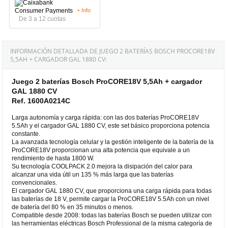
+ Info
De 3 a 12 cuotas
INFORMACIÓN DETALLADA DE JUEGO 2 BATERÍAS BOSCH PROCORE18V
5,5AH + CARGADOR GAL 1880 CV:
Juego 2 baterías Bosch ProCORE18V 5,5Ah + cargador
GAL 1880 CV
Ref. 1600A0214C
Larga autonomía y carga rápida: con las dos baterías ProCORE18V
5.5Ah y el cargador GAL 1880 CV, este set básico proporciona potencia
constante.
La avanzada tecnología celular y la gestión inteligente de la batería de la
ProCORE18V proporcionan una alta potencia que equivale a un
rendimiento de hasta 1800 W.
Su tecnología COOLPACK 2.0 mejora la disipación del calor para
alcanzar una vida útil un 135 % más larga que las baterías
convencionales.
El cargador GAL 1880 CV, que proporciona una carga rápida para todas
las baterías de 18 V, permite cargar la ProCORE18V 5.5Ah con un nivel
de batería del 80 % en 35 minutos o menos.
Compatible desde 2008: todas las baterías Bosch se pueden utilizar con
las herramientas eléctricas Bosch Professional de la misma categoría de