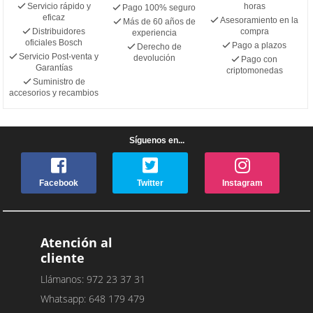
Servicio rápido y
horas
Pago 100% seguro
eficaz
Asesoramiento en la
Más de 60 años de
Distribuidores
compra
experiencia
oficiales Bosch
Pago a plazos
Derecho de
Servicio Post-venta y
devolución
Pago con
Garantías
criptomonedas
Suministro de
accesorios y recambios
Síguenos en...
Facebook
Twitter
Instagram
Atención al
cliente
Llámanos: 972 23 37 31
Whatsapp: 648 179 479