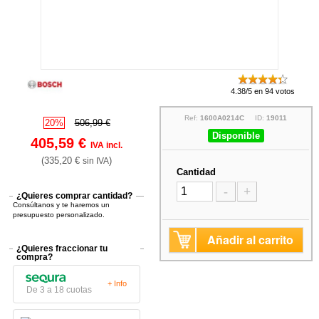
4.38/5 en 94 votos
Ref:
1600A0214C
ID:
19011
20%
506,99 €
Disponible
405,59 €
IVA incl.
(335,20 €
)
sin IVA
Cantidad
-
+
¿Quieres comprar cantidad?
Consúltanos y te haremos un
presupuesto personalizado.
Añadir al carrito
¿Quieres fraccionar tu
compra?
+ Info
De 3 a 18 cuotas